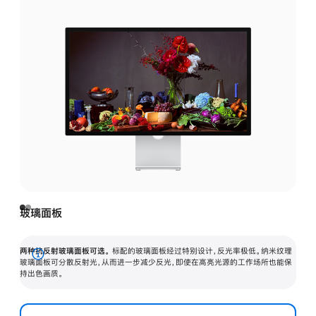
玻璃面板
两种抗反射玻璃面板可选。
标配的玻璃面板经过特别设计，反光率极低。纳米纹理
展
玻璃面板可分散反射光，从而进一步减少反光，即使在高亮光源的工作场所也能保
持出色画质。
开