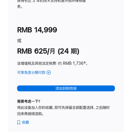
务
获得长达 3 年的技术支持和意外损坏保修服
务。
计
划
(适
RMB 14,999
用
于
或
Studio
RMB 625/月 (24 期)
Display
含增值税及其他法定税费
：约 RMB 1,736
脚
‡。
注
可享免息分期付款
(Studio
Display
-
添加到购物袋
标
准
需要考虑一下？
玻
将此设备加入你的收藏，即可先保留全部配置选择，之后随时
璃
回来再继续选购。
面
板
收藏
-