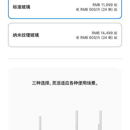
RMB 11,999
起
标准玻璃
或 RMB 500/月 (24 期) 起
RMB 14,499
起
纳米纹理玻璃
或 RMB 605/月 (24 期) 起
三种选择，灵活适应各种使用场景。
标