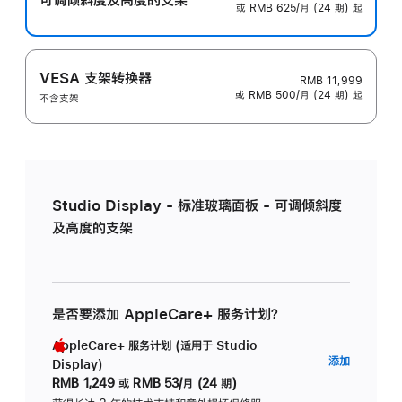
或 RMB 625/月 (24 期) 起
VESA 支架转换器
RMB 11,999
或 RMB 500/月 (24 期) 起
不含支架
Studio Display - 标准玻璃面板 - 可调倾斜度
及高度的支架
是否要添加 AppleCare+ 服务计划？
AppleCare+ 服务计划 (适用于 Studio
AppleC
添加
Display)
服
RMB 1,249
或
RMB 53/月 (24 期)