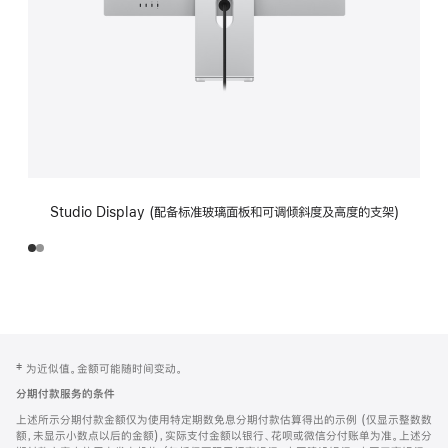
Studio Display (配备标准玻璃面板和可调倾斜度及高度的支架)
网
脚
‡ 为近似值。金额可能随时间变动。
注
页
分期付款服务的条件
页
上述所示分期付款金额仅为使用特定期数免息分期付款估算得出的示例 (仅显示整数数
脚
额，未显示小数点以后的金额)，实际支付金额以银行、花呗或微信分付账单为准。上述分