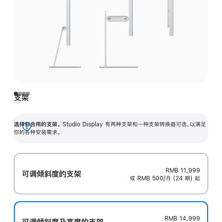
支架
选择你合用的支架。
Studio Display 有两种支架和一种支架转换器可选，以满足
展
你的各种安装需求。
开
RMB 11,999
可调倾斜度的支架
或 RMB 500/月 (24 期) 起
RMB 14,999
可调倾斜度及高‍度的支‍架