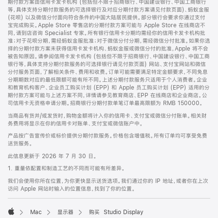
期付款方案由信用卡发卡机构 (包括但不限于招商银行、中国建设银行、中国工商银行
等，具体支持分期付款服务的可选择银行及对应分期付款方案请见付款页面)、蚂蚁金服
(花呗) 以及微信分付面向符合条件的中国大陆居民提供。部分银行会要求你通过支付
宝完成购买。Apple Store 零售店的分期付款方案可能与 Apple Store 在线商店不
同，请到店咨询 Specialist 专家。所有银行信用卡分期均需经你的信用卡发卡机构批
准；对于花呗分期，需经蚂蚁金服批准；对于微信分付分期，需经微信分付批准。如果你选
择的分期付款方案未获得信用卡发卡机构、蚂蚁金服或微信分付的批准，Apple 将不会
被告知原因。请参阅信用卡发卡机构 (包括但不限于招商银行、中国建设银行、中国工商
银行等，具体支持分期付款服务的可选择银行请见付款页面) 网站、支付宝网站和微信
分付服务页面，了解相关条件、费用和收费。订单可能需要满足特定金额要求，不同免息
分期期数对应的最低限额可能有所不同。上述分期付款服务只适用于个人消费者。企业
和教育机构客户、企业员工购买计划 (EPP) 和 Apple 员工购买计划 (EPP) 适用的分
期付款方案可能与上述方案不同，详情请参见教育商店、EPP 在线商店和企业商店。公
司信用卡无资格申请分期。招商银行分期付款单笔订单最高限额为 RMB 150000。
当商品有货并/或发货时，购物金额将计入你的信用卡、支付宝或微信分付账单。相关财
务费用将显示在你的信用卡对账单、支付宝或微信账户中。
产品按广告宣传价或标价提供分期付款服务。价格包含增值税。所有订单均可享受免费
送货服务。
此信息更新于 2026 年 7 月 30 日。
1. 重量依配置和制造工艺的不同而可能有所差异。
我们会使用你所在位置，为你更快显示送货选项。我们通过你的 IP 地址，或者你在上次
访问 Apple 网站时输入的位置信息，找到了你的位置。
Mac
显示器
购买 Studio Display