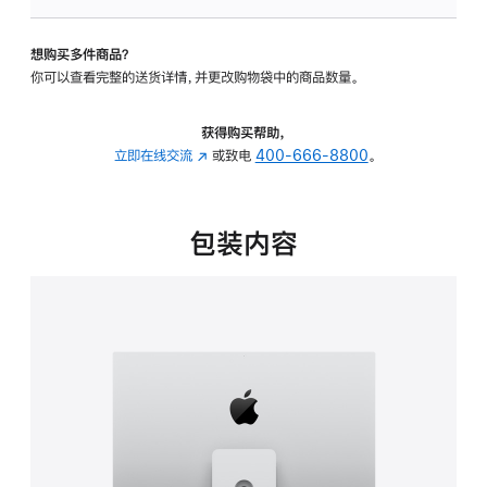
可
调
想购买多件商品？
倾
你可以查看完整的送货详情，并更改购物袋中的商品数量。
斜
度
及
获得购买帮助，
高
立即在线交流
(在
或致电
400-666-8800
。
度
新
的
窗
支
口
包装内容
架
中
的
打
分
开)
期
付
款
选
项)