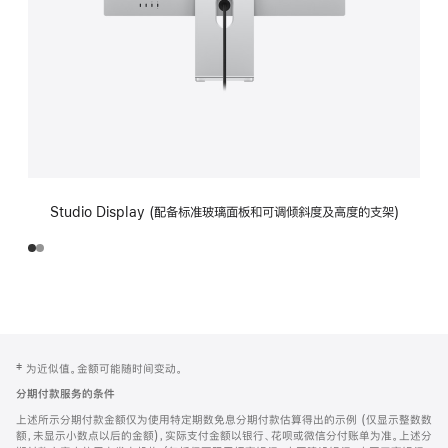
Studio Display (配备标准玻璃面板和可调倾斜度及高度的支架)
网
脚
‡ 为近似值。金额可能随时间变动。
注
页
分期付款服务的条件
页
上述所示分期付款金额仅为使用特定期数免息分期付款估算得出的示例 (仅显示整数数
脚
额，未显示小数点以后的金额)，实际支付金额以银行、花呗或微信分付账单为准。上述分