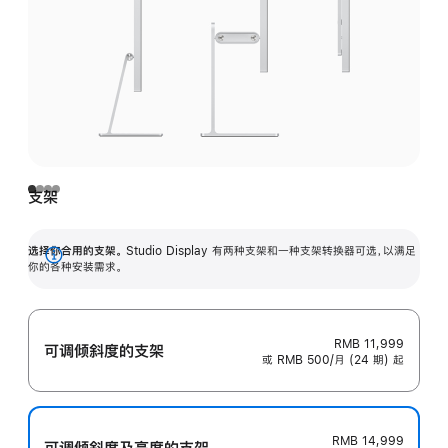
支架
选择你合用的支架。
Studio Display 有两种支架和一种支架转换器可选，以满足
展
你的各种安装需求。
开
RMB 11,999
可调倾斜度的支架
或 RMB 500/月 (24 期) 起
RMB 14,999
可调倾斜度及高‍度的支‍架