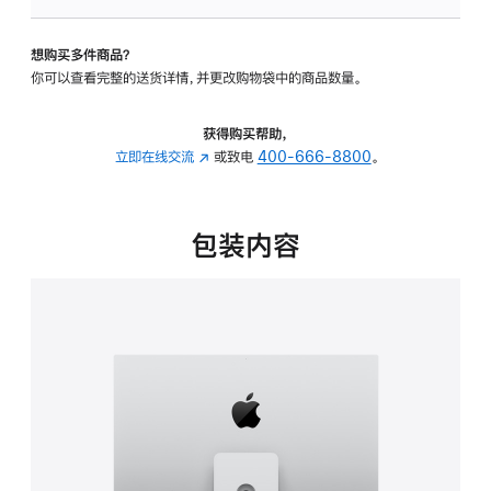
可
调
想购买多件商品？
倾
你可以查看完整的送货详情，并更改购物袋中的商品数量。
斜
度
及
获得购买帮助，
高
立即在线交流
(在
或致电
400-666-8800
。
度
新
的
窗
支
口
包装内容
架
中
的
打
分
开)
期
付
款
选
项)