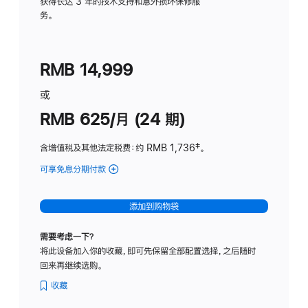
务
获得长达 3 年的技术支持和意外损坏保修服
务。
计
划
(适
RMB 14,999
用
于
或
Studio
RMB 625/月 (24 期)
Display
含增值税及其他法定税费
：约 RMB 1,736
脚
‡。
注
可享免息分期付款
(Studio
Display
-
添加到购物袋
标
准
需要考虑一下？
玻
将此设备加入你的收藏，即可先保留全部配置选择，之后随时
璃
回来再继续选购。
面
板
收藏
-