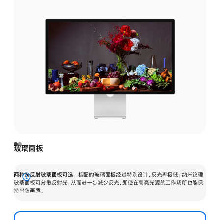
玻璃面板
两种抗反射玻璃面板可选。
标配的玻璃面板经过特别设计，反光率极低。纳米纹理
展
玻璃面板可分散反射光，从而进一步减少反光，即使在高亮光源的工作场所也能保
持出色画质。
开