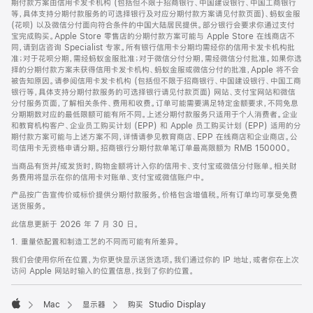
期付款方案由信用卡发卡机构 (包括但不限于招商银行、中国建设银行、中国工商银行
等，具体支持分期付款服务的可选择银行及对应分期付款方案请见付款页面)、蚂蚁金服
(花呗) 以及微信分付面向符合条件的中国大陆居民提供。部分银行会要求你通过支付
宝完成购买。Apple Store 零售店的分期付款方案可能与 Apple Store 在线商店不
同，请到店咨询 Specialist 专家。所有银行信用卡分期均需经你的信用卡发卡机构批
准；对于花呗分期，需经蚂蚁金服批准；对于微信分付分期，需经微信分付批准。如果你选
择的分期付款方案未获得信用卡发卡机构、蚂蚁金服或微信分付的批准，Apple 将不会
被告知原因。请参阅信用卡发卡机构 (包括但不限于招商银行、中国建设银行、中国工商
银行等，具体支持分期付款服务的可选择银行请见付款页面) 网站、支付宝网站和微信
分付服务页面，了解相关条件、费用和收费。订单可能需要满足特定金额要求，不同免息
分期期数对应的最低限额可能有所不同。上述分期付款服务只适用于个人消费者。企业
和教育机构客户、企业员工购买计划 (EPP) 和 Apple 员工购买计划 (EPP) 适用的分
期付款方案可能与上述方案不同，详情请参见教育商店、EPP 在线商店和企业商店。公
司信用卡无资格申请分期。招商银行分期付款单笔订单最高限额为 RMB 150000。
当商品有货并/或发货时，购物金额将计入你的信用卡、支付宝或微信分付账单。相关财
务费用将显示在你的信用卡对账单、支付宝或微信账户中。
产品按广告宣传价或标价提供分期付款服务。价格包含增值税。所有订单均可享受免费
送货服务。
此信息更新于 2026 年 7 月 30 日。
1. 重量依配置和制造工艺的不同而可能有所差异。
我们会使用你所在位置，为你更快显示送货选项。我们通过你的 IP 地址，或者你在上次
访问 Apple 网站时输入的位置信息，找到了你的位置。
Mac
显示器
购买 Studio Display