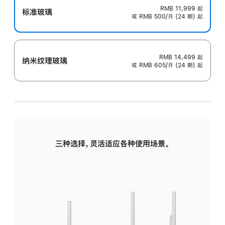
RMB 11,999
起
标准玻璃
或 RMB 500/月 (24 期) 起
RMB 14,499
起
纳米纹理玻璃
或 RMB 605/月 (24 期) 起
三种选择，灵活适应各种使用场景。
标