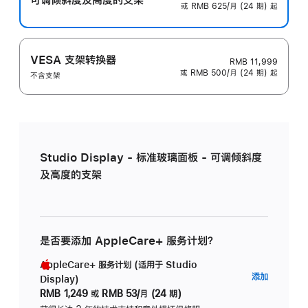
或 RMB 625/月 (24 期) 起
VESA 支架转换器
RMB 11,999
或 RMB 500/月 (24 期) 起
不含支架
Studio Display - 标准玻璃面板 - 可调倾斜度
及高度的支架
是否要添加 AppleCare+ 服务计划？
AppleCare+ 服务计划 (适用于 Studio
AppleC
添加
Display)
服
RMB 1,249
或
RMB 53/月 (24 期)