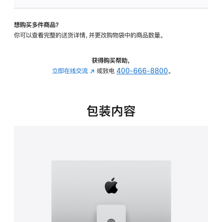
可
调
想购买多件商品？
倾
你可以查看完整的送货详情，并更改购物袋中的商品数量。
斜
度
及
获得购买帮助，
高
立即在线交流
(在
或致电
400-666-8800
。
度
新
的
窗
支
口
包装内容
架
中
的
打
分
开)
期
付
款
选
项)