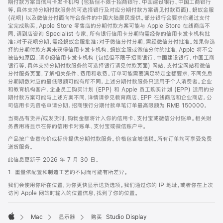
期付款方案由信用卡发卡机构 (包括但不限于招商银行、中国建设银行、中国工商银行
等，具体支持分期付款服务的可选择银行及对应分期付款方案请见付款页面)、蚂蚁金服
(花呗) 以及微信分付面向符合条件的中国大陆居民提供。部分银行会要求你通过支付
宝完成购买。Apple Store 零售店的分期付款方案可能与 Apple Store 在线商店不
同，请到店咨询 Specialist 专家。所有银行信用卡分期均需经你的信用卡发卡机构批
准；对于花呗分期，需经蚂蚁金服批准；对于微信分付分期，需经微信分付批准。如果你选
择的分期付款方案未获得信用卡发卡机构、蚂蚁金服或微信分付的批准，Apple 将不会
被告知原因。请参阅信用卡发卡机构 (包括但不限于招商银行、中国建设银行、中国工商
银行等，具体支持分期付款服务的可选择银行请见付款页面) 网站、支付宝网站和微信
分付服务页面，了解相关条件、费用和收费。订单可能需要满足特定金额要求，不同免息
分期期数对应的最低限额可能有所不同。上述分期付款服务只适用于个人消费者。企业
和教育机构客户、企业员工购买计划 (EPP) 和 Apple 员工购买计划 (EPP) 适用的分
期付款方案可能与上述方案不同，详情请参见教育商店、EPP 在线商店和企业商店。公
司信用卡无资格申请分期。招商银行分期付款单笔订单最高限额为 RMB 150000。
当商品有货并/或发货时，购物金额将计入你的信用卡、支付宝或微信分付账单。相关财
务费用将显示在你的信用卡对账单、支付宝或微信账户中。
产品按广告宣传价或标价提供分期付款服务。价格包含增值税。所有订单均可享受免费
送货服务。
此信息更新于 2026 年 7 月 30 日。
1. 重量依配置和制造工艺的不同而可能有所差异。
我们会使用你所在位置，为你更快显示送货选项。我们通过你的 IP 地址，或者你在上次
访问 Apple 网站时输入的位置信息，找到了你的位置。
Mac
显示器
购买 Studio Display