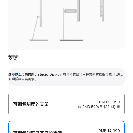
支架
选择你合用的支架。
Studio Display 有两种支架和一种支架转换器可选，以满足
展
你的各种安装需求。
开
RMB 11,999
可调倾斜度的支架
或 RMB 500/月 (24 期) 起
RMB 14,999
可调倾斜度及高‍度的支‍架