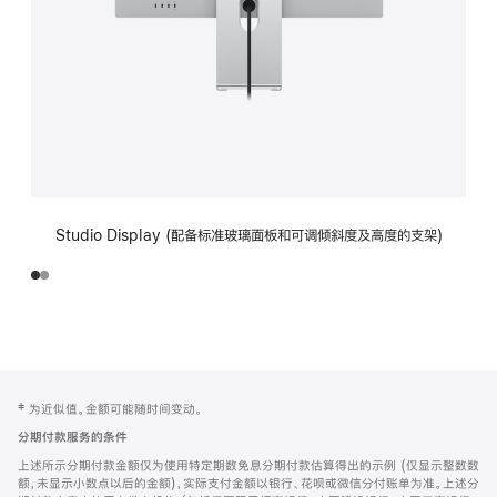
Studio Display (配备标准玻璃面板和可调倾斜度及高度的支架)
网
脚
‡ 为近似值。金额可能随时间变动。
注
页
分期付款服务的条件
页
上述所示分期付款金额仅为使用特定期数免息分期付款估算得出的示例 (仅显示整数数
脚
额，未显示小数点以后的金额)，实际支付金额以银行、花呗或微信分付账单为准。上述分