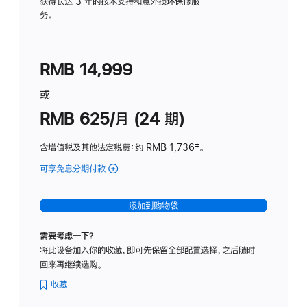
务
获得长达 3 年的技术支持和意外损坏保修服
务。
计
划
(适
RMB 14,999
用
于
或
Studio
RMB 625/月 (24 期)
Display
含增值税及其他法定税费
：约 RMB 1,736
脚
‡。
注
可享免息分期付款
(Studio
Display
-
添加到购物袋
标
准
需要考虑一下？
玻
将此设备加入你的收藏，即可先保留全部配置选择，之后随时
璃
回来再继续选购。
面
板
收藏
-