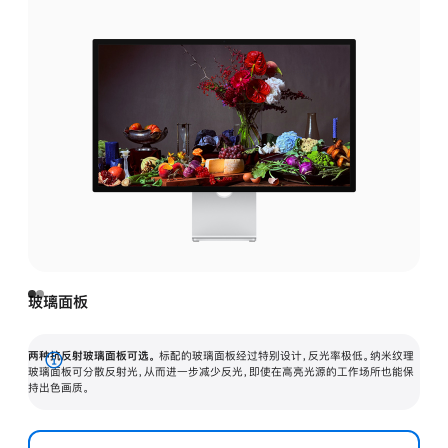
玻璃面板
两种抗反射玻璃面板可选。
标配的玻璃面板经过特别设计，反光率极低。纳米纹理
展
玻璃面板可分散反射光，从而进一步减少反光，即使在高亮光源的工作场所也能保
持出色画质。
开