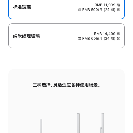
RMB 11,999
起
标准玻璃
或 RMB 500/月 (24 期) 起
RMB 14,499
起
纳米纹理玻璃
或 RMB 605/月 (24 期) 起
三种选择，灵活适应各种使用场景。
标