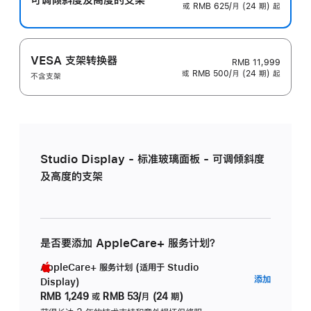
或 RMB 625/月 (24 期) 起
VESA 支架转换器
RMB 11,999
或 RMB 500/月 (24 期) 起
不含支架
Studio Display - 标准玻璃面板 - 可调倾斜度
及高度的支架
是否要添加 AppleCare+ 服务计划？
AppleCare+ 服务计划 (适用于 Studio
AppleC
添加
Display)
服
RMB 1,249
或
RMB 53/月 (24 期)