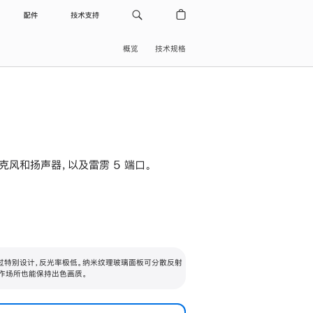
配件
技术支持
概览
技术规格
级麦克风和扬声器，以及雷雳 5 端口。
过特别设计，反光率极低。纳米纹理玻璃面板可分散反射
作场所也能保持出色画质。