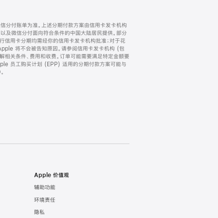
微信分付账单为准。上述分期付款方案由信用卡发卡机构
) 以及微信分付面向符合条件的中国大陆居民提供。部分
家。所有银行信用卡分期均需经你的信用卡发卡机构批准；对于花
ple 将不会被告知原因。请参阅信用卡发卡机构 (包
了解相关条件、费用和收费。订单可能需要满足特定金额要
e 员工购买计划 (EPP) 适用的分期付款方案可能与
。
Apple 价值观
辅助功能
环境责任
隐私