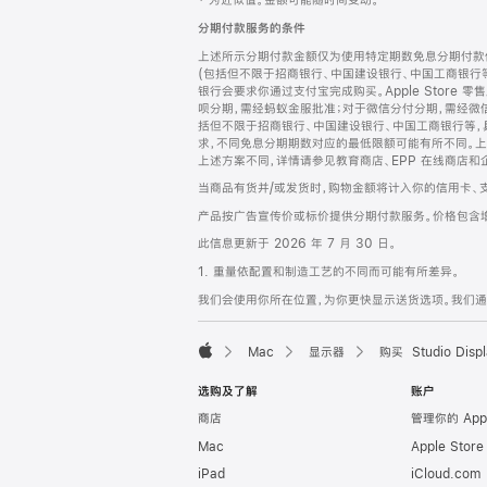
‡ 为近似值。金额可能随时间变动。
注
页
分期付款服务的条件
页
上述所示分期付款金额仅为使用特定期数免息分期付款估
脚
(包括但不限于招商银行、中国建设银行、中国工商银行
银行会要求你通过支付宝完成购买。Apple Store 零
呗分期，需经蚂蚁金服批准；对于微信分付分期，需经微信
括但不限于招商银行、中国建设银行、中国工商银行等，
求，不同免息分期期数对应的最低限额可能有所不同。上述分
上述方案不同，详情请参见教育商店、EPP 在线商店和
当商品有货并/或发货时，购物金额将计入你的信用卡、
产品按广告宣传价或标价提供分期付款服务。价格包含
此信息更新于 2026 年 7 月 30 日。
1. 重量依配置和制造工艺的不同而可能有所差异。
我们会使用你所在位置，为你更快显示送货选项。我们通过你
Mac
显示器
购买 Studio Displ
Apple
选购及了解
账户
商店
管理你的 App
Mac
Apple Stor
iPad
iCloud.com