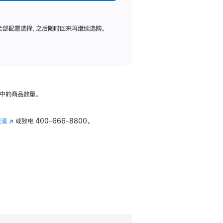
全部配置选择，之后随时回来再继续选购。
中的商品数量。
交流
(在
或致电
400-666-8800。
新
窗
口
中
打
开)