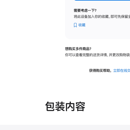
标
准
需要考虑一下？
玻
将此设备加入你的收藏，即可先保留
璃
面
收藏
板
-
可
想购买多件商品？
调
你可以查看完整的送货详情，并更改购物袋
倾
斜
度
获得购买帮助，
立即在线
及
高
度
的
支
包装内容
架
的
分
期
付