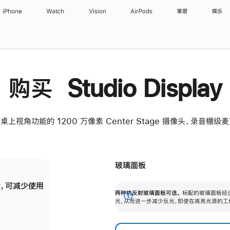
iPhone
Watch
Vision
AirPods
家居
娱乐
购买 Studio Display
桌上视角功能的 1200 万像素 Center Stage 摄像头、录音棚
玻璃面板
，可减少使用
纳米纹理玻璃面板可进一步减少反光，即使在
两种抗反射玻璃面板可选。
标配的玻璃面板经
。
有高亮光源的场所使用，也能保持出色画质。
展
光，从而进一步减少反光，即使在高亮光源的工
开