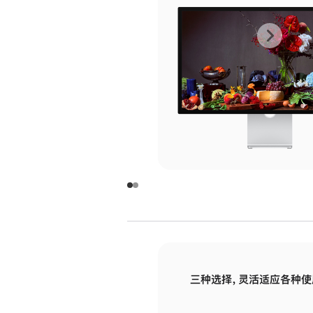
上
下
一
一
张
张
图
图
库
库
图
图
片
片
-
-
玻
玻
璃
璃
三种选择，灵活适应各种使
面
面
板
板