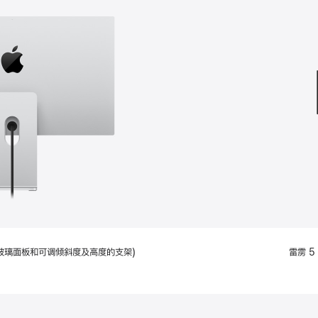
款
选
项)
配备标准玻璃面板和可调倾斜度及高度的支架)
雷雳 5 