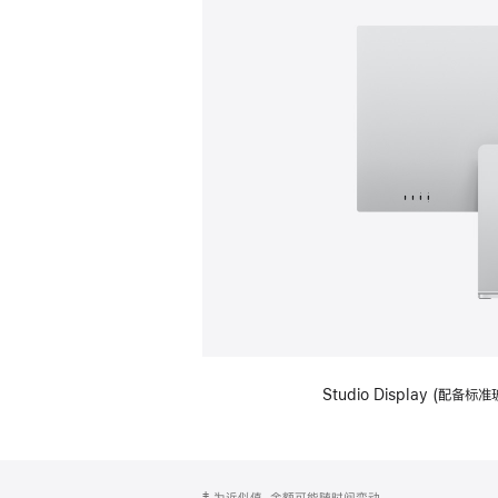
Studio Display (
网
脚