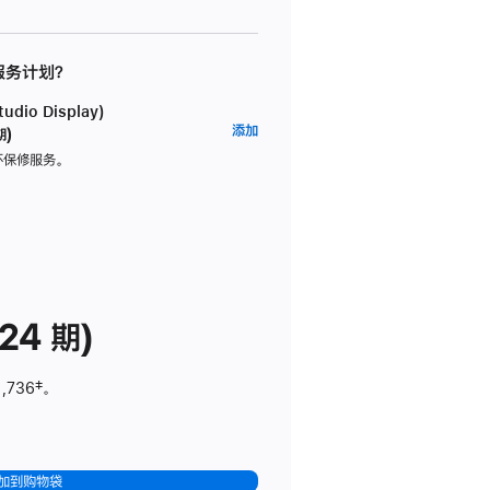
 服务计划？
dio Display)
AppleCare+
添加
期)
服
坏保修服务。
务
计
划
(适
用
于
24 期)
Studio
Display)
1,736
脚
‡。
注
加到购物袋