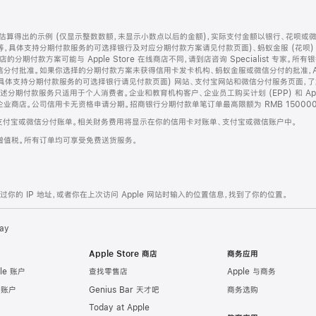
算得出的示例 (仅显示整数数额，未显示小数点以后的金额)，实际支付金额以银行、花呗或
等，具体支持分期付款服务的可选择银行及对应分期付款方案请见付款页面)、蚂蚁金服 (花呗
售店的分期付款方案可能与 Apple Store 在线商店不同，请到店咨询 Specialist 专
分付批准。如果你选择的分期付款方案未获得信用卡发卡机构、蚂蚁金服或微信分付的批准，Ap
具体支持分期付款服务的可选择银行请见付款页面) 网站、支付宝网站和微信分付服务页面，
期付款服务只适用于个人消费者。企业和教育机构客户、企业员工购买计划 (EPP) 和 Appl
企业商店。公司信用卡无资格申请分期。招商银行分期付款单笔订单最高限额为 RMB 150000
支付宝或微信分付账单。相关财务费用将显示在你的信用卡对账单、支付宝或微信账户中。
增值税。所有订单均可享受免费送货服务。
的 IP 地址，或者你在上次访问 Apple 网站时输入的位置信息，找到了你的位置。
ay
Apple Store 商店
商务应用
le 账户
查找零售店
Apple 与商务
e 账户
Genius Bar 天才吧
商务选购
Today at Apple