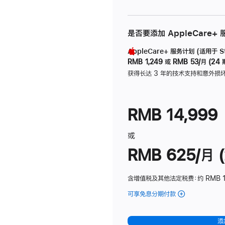
是否要添加 AppleCare+
AppleCare+ 服务计划 (适用于 Stu
RMB 1,249
或
RMB 53/月 (24 
获得长达 3 年的技术支持和意外损
RMB 14,999
或
RMB 625/月 (
含增值税及其他法定税费
：约 RMB 
可享免息分期付款
(Studio
Display
-
添