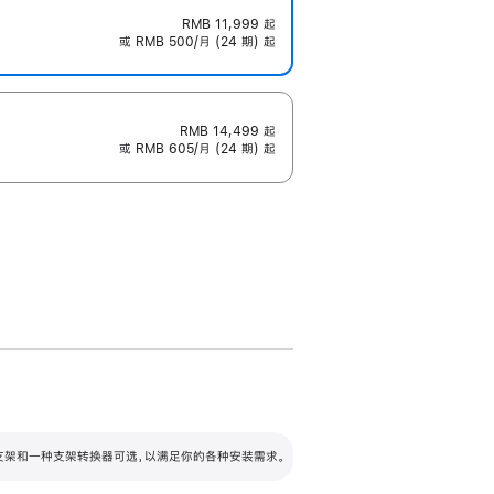
RMB 11,999
起
或 RMB 500/月 (24 期) 起
RMB 14,499
起
或 RMB 605/月 (24 期) 起
配可调倾斜度及高度的支架，额外增加 105
VESA 支架转换器
 有两种支架和一种支架转换器可选，以满足你的各种安装需求。
毫米的高度调节范围。
容的支架 (未随附)