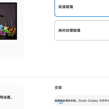
标准玻璃
纳米纹理玻璃
支架
用场景。
标配可调倾斜度的支架，提供 30 度的倾斜度
选
选择你合用的支架。
Studio Display
调节范围。
展