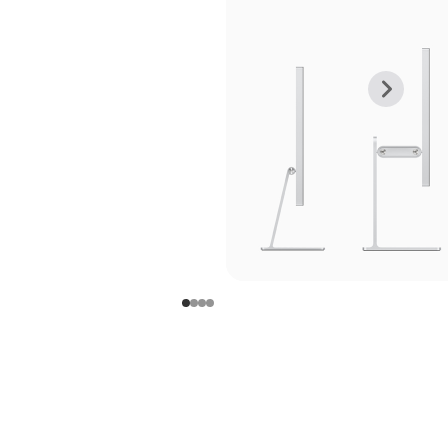
上
下
一
一
张
张
图
图
库
库
图
图
片
片
-
-
支
支
架
架