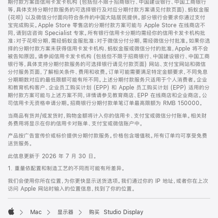
期付款方案由信用卡发卡机构 (包括但不限于招商银行、中国建设银行、中国工商银行
等，具体支持分期付款服务的可选择银行及对应分期付款方案请见付款页面)、蚂蚁金服
(花呗) 以及微信分付面向符合条件的中国大陆居民提供。部分银行会要求你通过支付
宝完成购买。Apple Store 零售店的分期付款方案可能与 Apple Store 在线商店不
同，请到店咨询 Specialist 专家。所有银行信用卡分期均需经你的信用卡发卡机构批
准；对于花呗分期，需经蚂蚁金服批准；对于微信分付分期，需经微信分付批准。如果你选
择的分期付款方案未获得信用卡发卡机构、蚂蚁金服或微信分付的批准，Apple 将不会
被告知原因。请参阅信用卡发卡机构 (包括但不限于招商银行、中国建设银行、中国工商
银行等，具体支持分期付款服务的可选择银行请见付款页面) 网站、支付宝网站和微信
分付服务页面，了解相关条件、费用和收费。订单可能需要满足特定金额要求，不同免息
分期期数对应的最低限额可能有所不同。上述分期付款服务只适用于个人消费者。企业
和教育机构客户、企业员工购买计划 (EPP) 和 Apple 员工购买计划 (EPP) 适用的分
期付款方案可能与上述方案不同，详情请参见教育商店、EPP 在线商店和企业商店。公
司信用卡无资格申请分期。招商银行分期付款单笔订单最高限额为 RMB 150000。
当商品有货并/或发货时，购物金额将计入你的信用卡、支付宝或微信分付账单。相关财
务费用将显示在你的信用卡对账单、支付宝或微信账户中。
产品按广告宣传价或标价提供分期付款服务。价格包含增值税。所有订单均可享受免费
送货服务。
此信息更新于 2026 年 7 月 30 日。
1. 重量依配置和制造工艺的不同而可能有所差异。
我们会使用你所在位置，为你更快显示送货选项。我们通过你的 IP 地址，或者你在上次
访问 Apple 网站时输入的位置信息，找到了你的位置。
Mac
显示器
购买 Studio Display