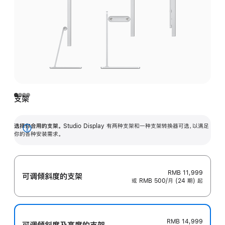
支架
选择你合用的支架。
Studio Display 有两种支架和一种支架转换器可选，以满足
展
你的各种安装需求。
开
RMB 11,999
可调倾斜度的支架
或 RMB 500/月 (24 期) 起
RMB 14,999
可调倾斜度及高‍度的支‍架