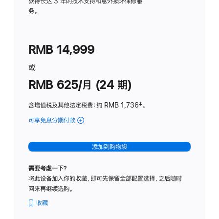
务
获得长达 3 年的技术支持和意外损坏保修服
务。
计
划
(适
RMB 14,999
用
于
或
Studio
RMB 625/月 (24 期)
Display
含增值税及其他法定税费
：约 RMB 1,736
脚
‡。
注
可享免息分期付款
(Studio
Display
-
添加到购物袋
标
准
需要考虑一下？
玻
将此设备加入你的收藏，即可先保留全部配置选择，之后随时
璃
回来再继续选购。
面
板
收藏
-