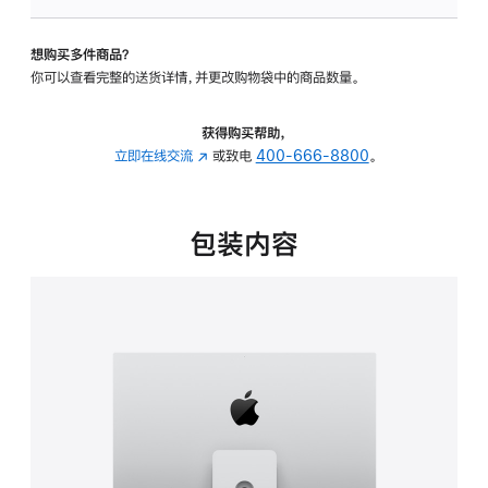
可
调
想购买多件商品？
倾
你可以查看完整的送货详情，并更改购物袋中的商品数量。
斜
度
及
获得购买帮助，
高
立即在线交流
(在
或致电
400-666-8800
。
度
新
的
窗
支
口
包装内容
架
中
的
打
分
开)
期
付
款
选
项)