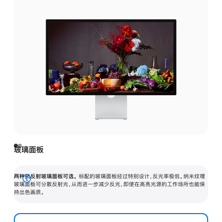
玻璃面板
两种抗反射玻璃面板可选。
标配的玻璃面板经过特别设计，反光率极低。纳米纹理
展
玻璃面板可分散反射光，从而进一步减少反光，即使在高亮光源的工作场所也能保
持出色画质。
开