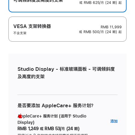
或 RMB 625/月 (24 期) 起
VESA 支架转换器
RMB 11,999
或 RMB 500/月 (24 期) 起
不含支架
Studio Display - 标准玻璃面板 - 可调倾斜度
及高度的支架
是否要添加 AppleCare+ 服务计划？
AppleCare+ 服务计划 (适用于 Studio
AppleC
添加
Display)
服
RMB 1,249
或
RMB 53/月 (24 期)