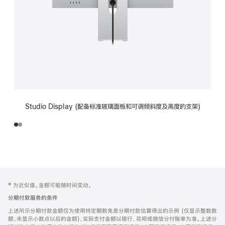
Studio Display (配备标准玻璃面板和可调倾斜度及高度的支架)
网
脚
‡ 为近似值。金额可能随时间变动。
注
页
分期付款服务的条件
页
上述所示分期付款金额仅为使用特定期数免息分期付款估算得出的示例 (仅显示整数数
脚
额，未显示小数点以后的金额)，实际支付金额以银行、花呗或微信分付账单为准。上述分