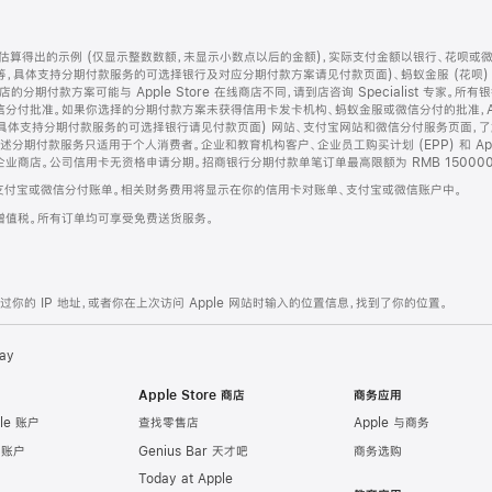
算得出的示例 (仅显示整数数额，未显示小数点以后的金额)，实际支付金额以银行、花呗或
等，具体支持分期付款服务的可选择银行及对应分期付款方案请见付款页面)、蚂蚁金服 (花呗
售店的分期付款方案可能与 Apple Store 在线商店不同，请到店咨询 Specialist 专
分付批准。如果你选择的分期付款方案未获得信用卡发卡机构、蚂蚁金服或微信分付的批准，Ap
具体支持分期付款服务的可选择银行请见付款页面) 网站、支付宝网站和微信分付服务页面，
期付款服务只适用于个人消费者。企业和教育机构客户、企业员工购买计划 (EPP) 和 Appl
企业商店。公司信用卡无资格申请分期。招商银行分期付款单笔订单最高限额为 RMB 150000
支付宝或微信分付账单。相关财务费用将显示在你的信用卡对账单、支付宝或微信账户中。
增值税。所有订单均可享受免费送货服务。
的 IP 地址，或者你在上次访问 Apple 网站时输入的位置信息，找到了你的位置。
ay
Apple Store 商店
商务应用
le 账户
查找零售店
Apple 与商务
e 账户
Genius Bar 天才吧
商务选购
Today at Apple