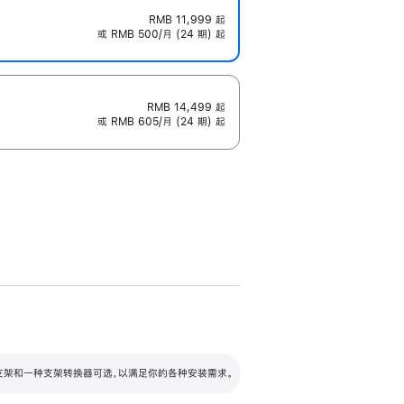
RMB 11,999
起
或 RMB 500/月 (24 期) 起
RMB 14,499
起
或 RMB 605/月 (24 期) 起
配可调倾斜度及高度的支架，额外增加 105
VESA 支架转换器
 有两种支架和一种支架转换器可选，以满足你的各种安装需求。
毫米的高度调节范围。
容的支架 (未随附)