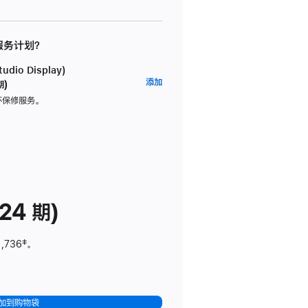
 服务计划？
dio Display)
AppleCare+
添加
期)
服
坏保修服务。
务
计
划
(适
用
于
24 期)
Studio
Display)
1,736
脚
‡。
注
加到购物袋