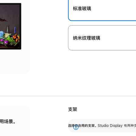
标准玻璃
纳米纹理玻璃
支架
用场景。
标配可调倾斜度的支架，提供 30 度的倾斜度
选
选择你合用的支架。
Studio Display
调节范围。
展