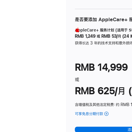
是否要添加 AppleCare+
AppleCare+ 服务计划 (适用于 Stu
RMB 1,249
或
RMB 53/月 (24 
获得长达 3 年的技术支持和意外损
RMB 14,999
或
RMB 625/月 (
含增值税及其他法定税费
：约 RMB 
可享免息分期付款
(Studio
Display
-
添