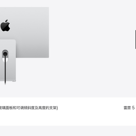
款
选
项)
配备标准玻璃面板和可调倾斜度及高度的支架)
雷雳 5 