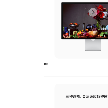
上
下
一
一
张
张
图
图
库
库
图
图
片
片
-
-
玻
玻
璃
璃
三种选择，灵活适应各种使
面
面
板
板