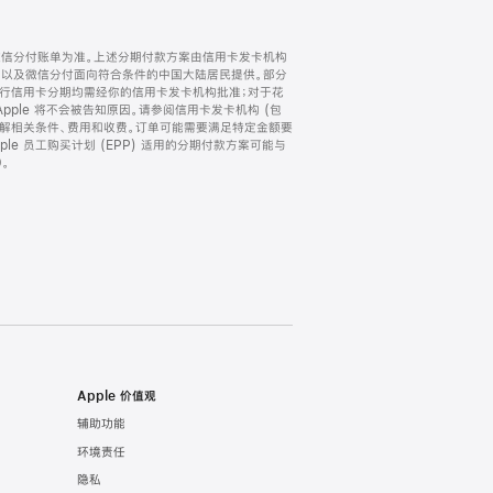
微信分付账单为准。上述分期付款方案由信用卡发卡机构
) 以及微信分付面向符合条件的中国大陆居民提供。部分
家。所有银行信用卡分期均需经你的信用卡发卡机构批准；对于花
ple 将不会被告知原因。请参阅信用卡发卡机构 (包
了解相关条件、费用和收费。订单可能需要满足特定金额要
e 员工购买计划 (EPP) 适用的分期付款方案可能与
。
Apple 价值观
辅助功能
环境责任
隐私