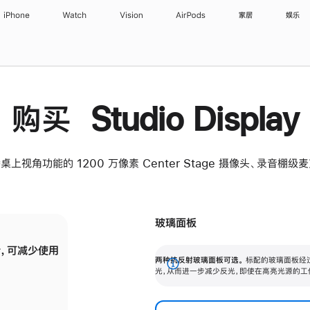
iPhone
Watch
Vision
AirPods
家居
娱乐
购买 Studio Display
桌上视角功能的 1200 万像素 Center Stage 摄像头、录音棚
玻璃面板
，可减少使用
纳米纹理玻璃面板可进一步减少反光，即使在
两种抗反射玻璃面板可选。
标配的玻璃面板经
。
有高亮光源的场所使用，也能保持出色画质。
展
光，从而进一步减少反光，即使在高亮光源的工
开