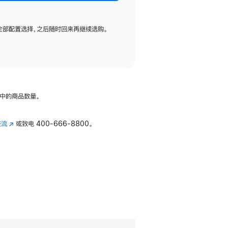
全部配置选择，之后随时回来再继续选购。
中的商品数量。
交流
(在
或致电
400-666-8800。
新
窗
口
中
打
开)