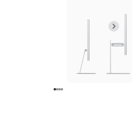
上
下
一
一
张
张
图
图
库
库
图
图
片
片
-
-
支
支
架
架