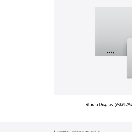
Studio Display (
网
脚