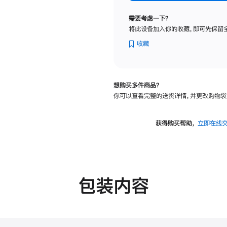
标
准
需要考虑一下？
玻
将此设备加入你的收藏，即可先保留
璃
面
收藏
板
-
可
想购买多件商品？
调
你可以查看完整的送货详情，并更改购物袋
倾
斜
度
获得购买帮助，
立即在线
及
高
度
的
支
包装内容
架
的
分
期
付