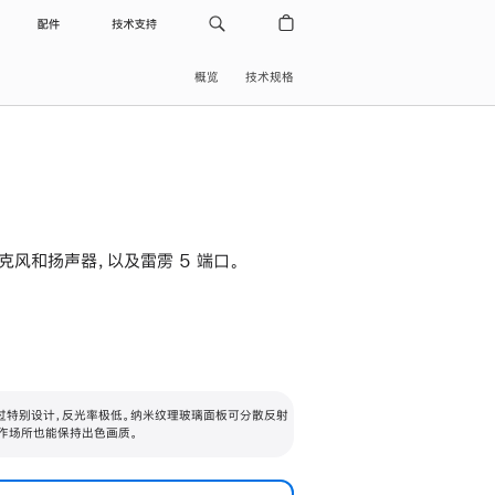
配件
技术支持
概览
技术规格
级麦克风和扬声器，以及雷雳 5 端口。
过特别设计，反光率极低。纳米纹理玻璃面板可分散反射
作场所也能保持出色画质。