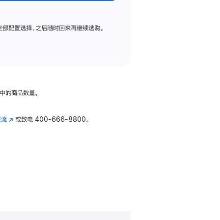
全部配置选择，之后随时回来再继续选购。
中的商品数量。
交流
(在
或致电
400-666-8800。
新
窗
口
中
打
开)