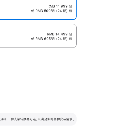
RMB 11,999
起
或 RMB 500/月 (24 期) 起
RMB 14,499
起
或 RMB 605/月 (24 期) 起
配可调倾斜度及高度的支架，额外增加 105
VESA 支架转换器
 有两种支架和一种支架转换器可选，以满足你的各种安装需求。
毫米的高度调节范围。
容的支架 (未随附)