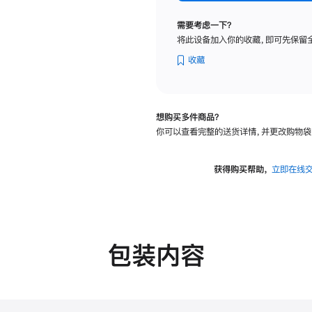
标
准
需要考虑一下？
玻
将此设备加入你的收藏，即可先保留
璃
面
收藏
板
-
可
想购买多件商品？
调
你可以查看完整的送货详情，并更改购物袋
倾
斜
度
获得购买帮助，
立即在线
及
高
度
的
支
包装内容
架
的
分
期
付