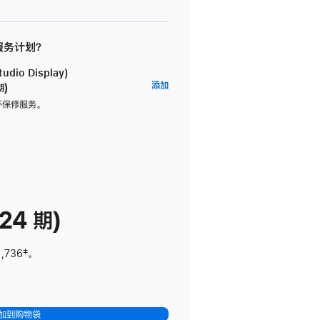
 服务计划？
dio Display)
AppleCare+
添加
期)
服
坏保修服务。
务
计
划
(适
用
于
24 期)
Studio
Display)
1,736
脚
‡。
注
加到购物袋