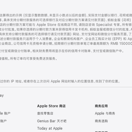
算得出的示例 (仅显示整数数额，未显示小数点以后的金额)，实际支付金额以银行、花呗或
等，具体支持分期付款服务的可选择银行及对应分期付款方案请见付款页面)、蚂蚁金服 (花呗
售店的分期付款方案可能与 Apple Store 在线商店不同，请到店咨询 Specialist 专
分付批准。如果你选择的分期付款方案未获得信用卡发卡机构、蚂蚁金服或微信分付的批准，Ap
具体支持分期付款服务的可选择银行请见付款页面) 网站、支付宝网站和微信分付服务页面，
期付款服务只适用于个人消费者。企业和教育机构客户、企业员工购买计划 (EPP) 和 Appl
企业商店。公司信用卡无资格申请分期。招商银行分期付款单笔订单最高限额为 RMB 150000
支付宝或微信分付账单。相关财务费用将显示在你的信用卡对账单、支付宝或微信账户中。
增值税。所有订单均可享受免费送货服务。
的 IP 地址，或者你在上次访问 Apple 网站时输入的位置信息，找到了你的位置。
ay
Apple Store 商店
商务应用
le 账户
查找零售店
Apple 与商务
e 账户
Genius Bar 天才吧
商务选购
Today at Apple