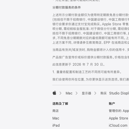
‡ 为近似值。金额可能随时间变动。
注
页
分期付款服务的条件
页
上述所示分期付款金额仅为使用特定期数免息分期付款估
脚
(包括但不限于招商银行、中国建设银行、中国工商银行
银行会要求你通过支付宝完成购买。Apple Store 零
呗分期，需经蚂蚁金服批准；对于微信分付分期，需经微信
括但不限于招商银行、中国建设银行、中国工商银行等，
求，不同免息分期期数对应的最低限额可能有所不同。上述分
上述方案不同，详情请参见教育商店、EPP 在线商店和
当商品有货并/或发货时，购物金额将计入你的信用卡、
产品按广告宣传价或标价提供分期付款服务。价格包含
此信息更新于 2026 年 7 月 30 日。
1. 重量依配置和制造工艺的不同而可能有所差异。
我们会使用你所在位置，为你更快显示送货选项。我们通过你
Mac
显示器
购买 Studio Displ
Apple
选购及了解
账户
商店
管理你的 App
Mac
Apple Stor
iPad
iCloud.com