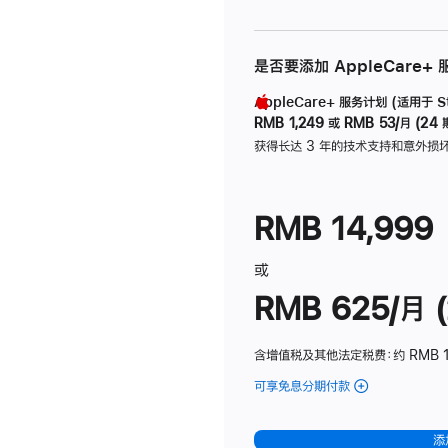
是否要添加 AppleCare+
AppleCare+ 服务计划 (适用于 Stu
RMB 1,249
或
RMB 53/月 (24 
获得长达 3 年的技术支持和意外损
RMB 14,999
或
RMB 625/月 (
含增值税及其他法定税费
：约 RMB 
可享免息分期付款
(Studio
Display
-
添