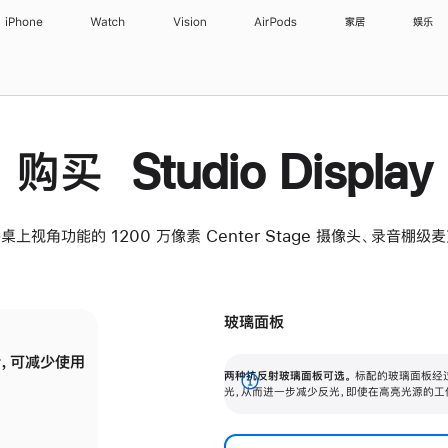
iPhone
Watch
Vision
AirPods
家居
娱乐
购买 Studio Display
桌上视角功能的 1200 万像素 Center Stage 摄像头、录音棚
玻璃面板
，可减少使用
纳米纹理玻璃面板可进一步减少反光，即使在
两种抗反射玻璃面板可选。
标配的玻璃面板经
。
有高亮光源的场所使用，也能保持出色画质。
展
光，从而进一步减少反光，即使在高亮光源的工
开