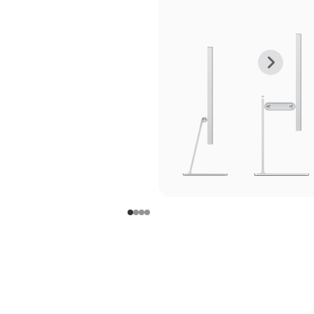
上
下
一
一
张
张
图
图
库
库
图
图
片
片
-
-
支
支
架
架