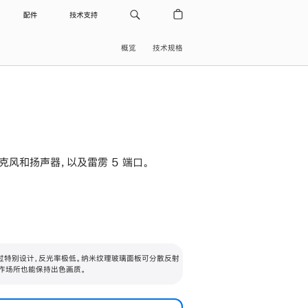
配件
技术支持
概览
技术规格
级麦克风和扬声器，以及雷雳 5 端口。
过特别设计，反光率极低。纳米纹理玻璃面板可分散反射
作场所也能保持出色画质。