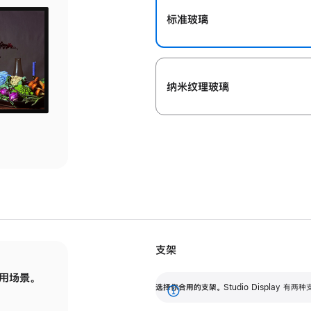
标准玻璃
纳米纹理玻璃
支架
用场景。
标配可调倾斜度的支架，提供 30 度的倾斜度
选
选择你合用的支架。
Studio Display
调节范围。
展