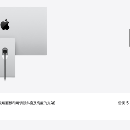
款
选
项)
配备标准玻璃面板和可调倾斜度及高度的支架)
雷雳 5 