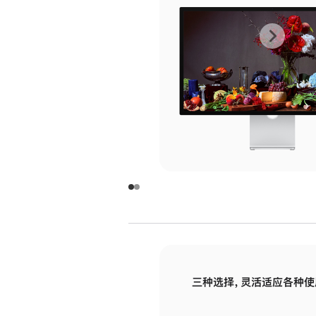
上
下
一
一
张
张
图
图
库
库
图
图
片
片
-
-
玻
玻
璃
璃
三种选择，灵活适应各种使
面
面
板
板