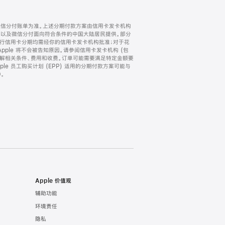
微信分付账单为准。上述分期付款方案由信用卡发卡机构
) 以及微信分付面向符合条件的中国大陆居民提供。部分
家。所有银行信用卡分期均需经你的信用卡发卡机构批准；对于花
ple 将不会被告知原因。请参阅信用卡发卡机构 (包
了解相关条件、费用和收费。订单可能需要满足特定金额要
e 员工购买计划 (EPP) 适用的分期付款方案可能与
。
Apple 价值观
辅助功能
环境责任
隐私