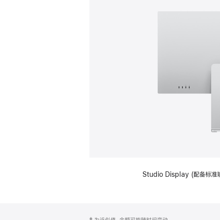
Studio Display (
网
脚