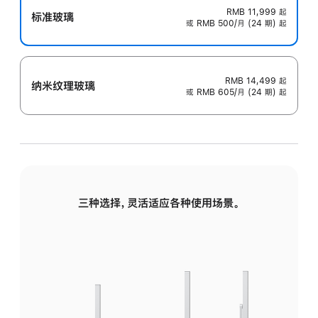
RMB 11,999
起
标准玻璃
或 RMB 500/月 (24 期) 起
RMB 14,499
起
纳米纹理玻璃
或 RMB 605/月 (24 期) 起
三种选择，灵活适应各种使用场景。
标