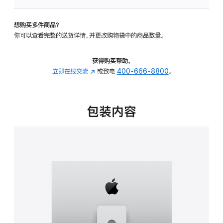
可
调
想购买多件商品？
倾
你可以查看完整的送货详情，并更改购物袋中的商品数量。
斜
度
及
获得购买帮助，
高
立即在线交流
(在
或致电
400-666-8800
。
度
新
的
窗
支
口
包装内容
架
中
的
打
分
开)
期
付
款
选
项)