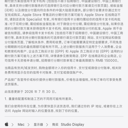
期付款方案由信用卡发卡机构 (包括但不限于招商银行、中国建设银行、中国工商银行
等，具体支持分期付款服务的可选择银行及对应分期付款方案请见付款页面)、蚂蚁金服
(花呗) 以及微信分付面向符合条件的中国大陆居民提供。部分银行会要求你通过支付
宝完成购买。Apple Store 零售店的分期付款方案可能与 Apple Store 在线商店不
同，请到店咨询 Specialist 专家。所有银行信用卡分期均需经你的信用卡发卡机构批
准；对于花呗分期，需经蚂蚁金服批准；对于微信分付分期，需经微信分付批准。如果你选
择的分期付款方案未获得信用卡发卡机构、蚂蚁金服或微信分付的批准，Apple 将不会
被告知原因。请参阅信用卡发卡机构 (包括但不限于招商银行、中国建设银行、中国工商
银行等，具体支持分期付款服务的可选择银行请见付款页面) 网站、支付宝网站和微信
分付服务页面，了解相关条件、费用和收费。订单可能需要满足特定金额要求，不同免息
分期期数对应的最低限额可能有所不同。上述分期付款服务只适用于个人消费者。企业
和教育机构客户、企业员工购买计划 (EPP) 和 Apple 员工购买计划 (EPP) 适用的分
期付款方案可能与上述方案不同，详情请参见教育商店、EPP 在线商店和企业商店。公
司信用卡无资格申请分期。招商银行分期付款单笔订单最高限额为 RMB 150000。
当商品有货并/或发货时，购物金额将计入你的信用卡、支付宝或微信分付账单。相关财
务费用将显示在你的信用卡对账单、支付宝或微信账户中。
产品按广告宣传价或标价提供分期付款服务。价格包含增值税。所有订单均可享受免费
送货服务。
此信息更新于 2026 年 7 月 30 日。
1. 重量依配置和制造工艺的不同而可能有所差异。
我们会使用你所在位置，为你更快显示送货选项。我们通过你的 IP 地址，或者你在上次
访问 Apple 网站时输入的位置信息，找到了你的位置。
Mac
显示器
购买 Studio Display