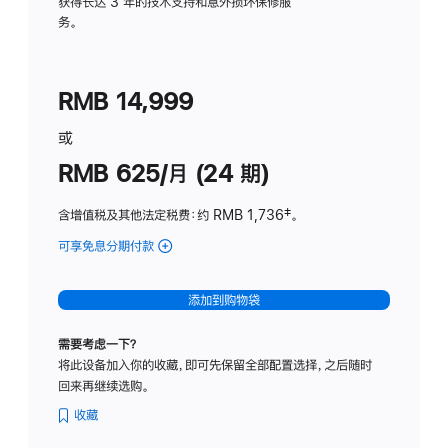
务
获得长达 3 年的技术支持和意外损坏保修服
务。
计
划
(适
RMB 14,999
用
于
或
Studio
RMB 625/月 (24 期)
Display
含增值税及其他法定税费
：约 RMB 1,736
脚
‡。
注
可享免息分期付款
(Studio
Display
-
添加到购物袋
标
准
需要考虑一下？
玻
将此设备加入你的收藏，即可先保留全部配置选择，之后随时
璃
回来再继续选购。
面
板
收藏
-