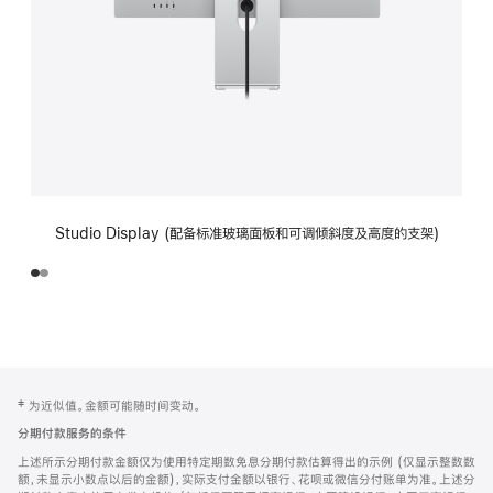
Studio Display (配备标准玻璃面板和可调倾斜度及高度的支架)
网
脚
‡ 为近似值。金额可能随时间变动。
注
页
分期付款服务的条件
页
上述所示分期付款金额仅为使用特定期数免息分期付款估算得出的示例 (仅显示整数数
脚
额，未显示小数点以后的金额)，实际支付金额以银行、花呗或微信分付账单为准。上述分