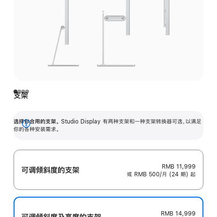
支架
选择你合用的支架。
Studio Display 有两种支架和一种支架转换器可选，以满足
展
你的各种安装需求。
开
RMB 11,999
可调倾斜度的支架
或 RMB 500/月 (24 期) 起
RMB 14,999
可调倾斜度及高‍度的支‍架