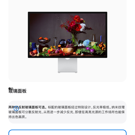
玻璃面板
两种抗反射玻璃面板可选。
标配的玻璃面板经过特别设计，反光率极低。纳米纹理
展
玻璃面板可分散反射光，从而进一步减少反光，即使在高亮光源的工作场所也能保
持出色画质。
开