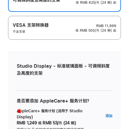
或 RMB 625/月 (24 期) 起
VESA 支架转换器
RMB 11,999
或 RMB 500/月 (24 期) 起
不含支架
Studio Display - 标准玻璃面板 - 可调倾斜度
及高度的支架
是否要添加 AppleCare+ 服务计划？
AppleCare+ 服务计划 (适用于 Studio
AppleC
添加
Display)
服
RMB 1,249
或
RMB 53/月 (24 期)