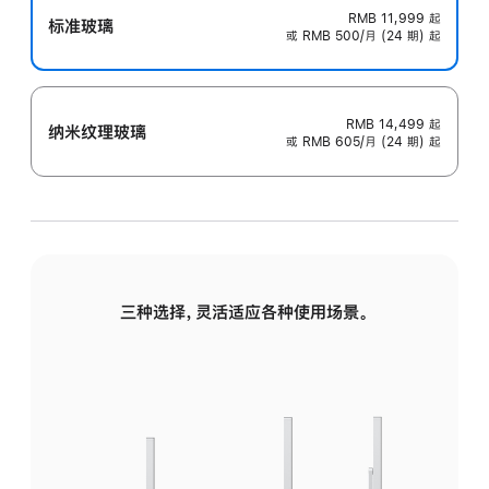
RMB 11,999
起
标准玻璃
或 RMB 500/月 (24 期) 起
RMB 14,499
起
纳米纹理玻璃
或 RMB 605/月 (24 期) 起
三种选择，灵活适应各种使用场景。
标