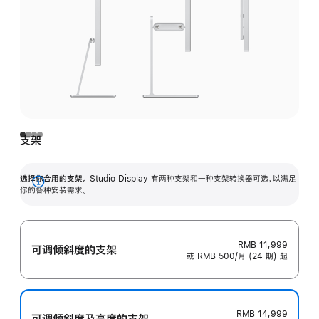
支架
选择你合用的支架。
Studio Display 有两种支架和一种支架转换器可选，以满足
展
你的各种安装需求。
开
RMB 11,999
可调倾斜度的支架
或 RMB 500/月 (24 期) 起
RMB 14,999
可调倾斜度及高‍度的支‍架