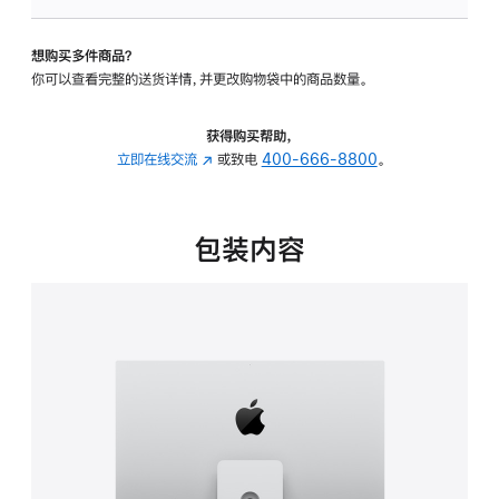
可
调
想购买多件商品？
倾
你可以查看完整的送货详情，并更改购物袋中的商品数量。
斜
度
及
获得购买帮助，
高
立即在线交流
(在
或致电
400-666-8800
。
度
新
的
窗
支
口
包装内容
架
中
的
打
分
开)
期
付
款
选
项)