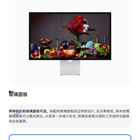
玻璃面板
两种抗反射玻璃面板可选。
标配的玻璃面板经过特别设计，反光率极低。纳米纹理
展
玻璃面板可分散反射光，从而进一步减少反光，即使在高亮光源的工作场所也能保
持出色画质。
开