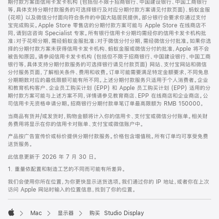
期付款方案由信用卡发卡机构 (包括但不限于招商银行、中国建设银行、中国工商银行
等，具体支持分期付款服务的可选择银行及对应分期付款方案请见付款页面)、蚂蚁金服
(花呗) 以及微信分付面向符合条件的中国大陆居民提供。部分银行会要求你通过支付
宝完成购买。Apple Store 零售店的分期付款方案可能与 Apple Store 在线商店不
同，请到店咨询 Specialist 专家。所有银行信用卡分期均需经你的信用卡发卡机构批
准；对于花呗分期，需经蚂蚁金服批准；对于微信分付分期，需经微信分付批准。如果你选
择的分期付款方案未获得信用卡发卡机构、蚂蚁金服或微信分付的批准，Apple 将不会
被告知原因。请参阅信用卡发卡机构 (包括但不限于招商银行、中国建设银行、中国工商
银行等，具体支持分期付款服务的可选择银行请见付款页面) 网站、支付宝网站和微信
分付服务页面，了解相关条件、费用和收费。订单可能需要满足特定金额要求，不同免息
分期期数对应的最低限额可能有所不同。上述分期付款服务只适用于个人消费者。企业
和教育机构客户、企业员工购买计划 (EPP) 和 Apple 员工购买计划 (EPP) 适用的分
期付款方案可能与上述方案不同，详情请参见教育商店、EPP 在线商店和企业商店。公
司信用卡无资格申请分期。招商银行分期付款单笔订单最高限额为 RMB 150000。
当商品有货并/或发货时，购物金额将计入你的信用卡、支付宝或微信分付账单。相关财
务费用将显示在你的信用卡对账单、支付宝或微信账户中。
产品按广告宣传价或标价提供分期付款服务。价格包含增值税。所有订单均可享受免费
送货服务。
此信息更新于 2026 年 7 月 30 日。
1. 重量依配置和制造工艺的不同而可能有所差异。
我们会使用你所在位置，为你更快显示送货选项。我们通过你的 IP 地址，或者你在上次
访问 Apple 网站时输入的位置信息，找到了你的位置。
Mac
显示器
购买 Studio Display