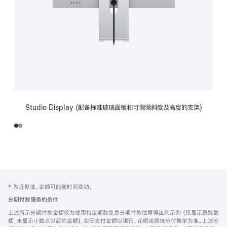
Studio Display (配备标准玻璃面板和可调倾斜度及高度的支架)
网
脚
‡ 为近似值。金额可能随时间变动。
注
页
分期付款服务的条件
页
上述所示分期付款金额仅为使用特定期数免息分期付款估算得出的示例 (仅显示整数数
脚
额，未显示小数点以后的金额)，实际支付金额以银行、花呗或微信分付账单为准。上述分