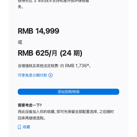
务
获得长达 3 年的技术支持和意外损坏保修服
务。
计
划
(适
RMB 14,999
用
于
或
Studio
RMB 625/月 (24 期)
Display
含增值税及其他法定税费
：约 RMB 1,736
脚
‡。
注
可享免息分期付款
(Studio
Display
-
添加到购物袋
标
准
需要考虑一下？
玻
将此设备加入你的收藏，即可先保留全部配置选择，之后随时
璃
回来再继续选购。
面
板
收藏
-