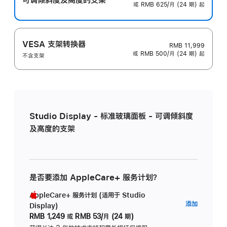
或 RMB 625/月 (24 期) 起
VESA 支架转换器
RMB 11,999
或 RMB 500/月 (24 期) 起
不含支架
Studio Display - 标准玻璃面板 - 可调倾斜度
及高度的支架
是否要添加 AppleCare+ 服务计划？
AppleCare+ 服务计划 (适用于 Studio
AppleC
添加
Display)
服
RMB 1,249
或
RMB 53/月 (24 期)