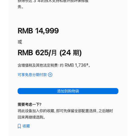
务
获得长达 3 年的技术支持和意外损坏保修服
务。
计
划
(适
RMB 14,999
用
于
或
Studio
RMB 625/月 (24 期)
Display
含增值税及其他法定税费
：约 RMB 1,736
脚
‡。
注
可享免息分期付款
(Studio
Display
-
添加到购物袋
标
准
需要考虑一下？
玻
将此设备加入你的收藏，即可先保留全部配置选择，之后随时
璃
回来再继续选购。
面
板
收藏
-