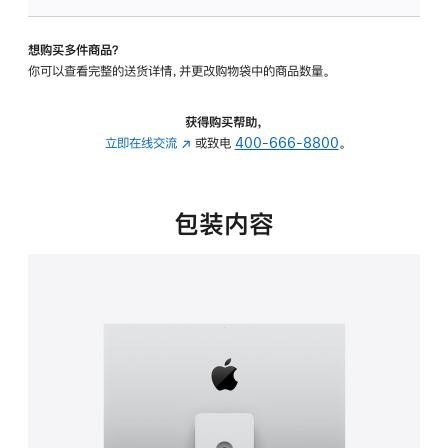
可
调
想购买多件商品？
倾
你可以查看完整的送货详情，并更改购物袋中的商品数量。
斜
度
及
获得购买帮助，
高
立即在线交流
(在
或致电
400-666-8800
。
度
新
的
窗
支
口
包装内容
架
中
的
打
分
开)
期
付
款
选
项)