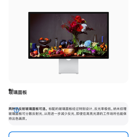
玻璃面板
两种抗反射玻璃面板可选。
标配的玻璃面板经过特别设计，反光率极低。纳米纹理
展
玻璃面板可分散反射光，从而进一步减少反光，即使在高亮光源的工作场所也能保
持出色画质。
开