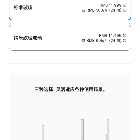
RMB 11,999
起
标准玻璃
或 RMB 500/月 (24 期) 起
RMB 14,499
起
纳米纹理玻璃
或 RMB 605/月 (24 期) 起
三种选择，灵活适应各种使用场景。
标