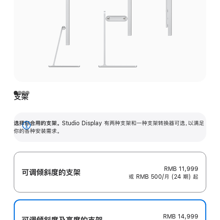
支架
选择你合用的支架。
Studio Display 有两种支架和一种支架转换器可选，以满足
展
你的各种安装需求。
开
RMB 11,999
可调倾斜度的支架
或 RMB 500/月 (24 期) 起
RMB 14,999
可调倾斜度及高‍度的支‍架