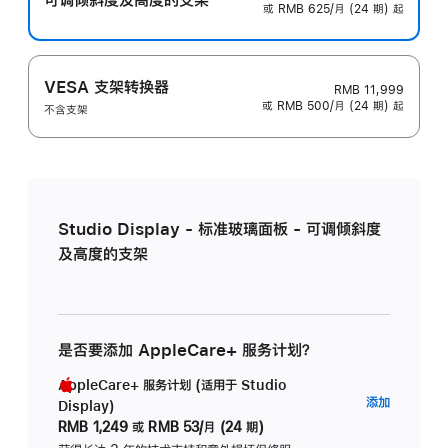
或 RMB 625/月 (24 期) 起
VESA 支架转换器
RMB 11,999
或 RMB 500/月 (24 期) 起
不含支架
Studio Display - 标准玻璃面板 - 可调倾斜度
及高度的支架
是否要添加 AppleCare+ 服务计划？
AppleCare+ 服务计划 (适用于 Studio
AppleC
添加
Display)
服
RMB 1,249
或
RMB 53/月 (24 期)