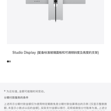
Studio Display (配备标准玻璃面板和可调倾斜度及高度的支架)
网
脚
‡ 为近似值。金额可能随时间变动。
注
页
分期付款服务的条件
页
上述所示分期付款金额仅为使用特定期数免息分期付款估算得出的示例 (仅显示整数数
脚
额，未显示小数点以后的金额)，实际支付金额以银行、花呗或微信分付账单为准。上述分