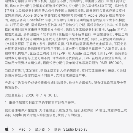
期付款方案由信用卡发卡机构 (包括但不限于招商银行、中国建设银行、中国工商银行
等，具体支持分期付款服务的可选择银行及对应分期付款方案请见付款页面)、蚂蚁金服
(花呗) 以及微信分付面向符合条件的中国大陆居民提供。部分银行会要求你通过支付
宝完成购买。Apple Store 零售店的分期付款方案可能与 Apple Store 在线商店不
同，请到店咨询 Specialist 专家。所有银行信用卡分期均需经你的信用卡发卡机构批
准；对于花呗分期，需经蚂蚁金服批准；对于微信分付分期，需经微信分付批准。如果你选
择的分期付款方案未获得信用卡发卡机构、蚂蚁金服或微信分付的批准，Apple 将不会
被告知原因。请参阅信用卡发卡机构 (包括但不限于招商银行、中国建设银行、中国工商
银行等，具体支持分期付款服务的可选择银行请见付款页面) 网站、支付宝网站和微信
分付服务页面，了解相关条件、费用和收费。订单可能需要满足特定金额要求，不同免息
分期期数对应的最低限额可能有所不同。上述分期付款服务只适用于个人消费者。企业
和教育机构客户、企业员工购买计划 (EPP) 和 Apple 员工购买计划 (EPP) 适用的分
期付款方案可能与上述方案不同，详情请参见教育商店、EPP 在线商店和企业商店。公
司信用卡无资格申请分期。招商银行分期付款单笔订单最高限额为 RMB 150000。
当商品有货并/或发货时，购物金额将计入你的信用卡、支付宝或微信分付账单。相关财
务费用将显示在你的信用卡对账单、支付宝或微信账户中。
产品按广告宣传价或标价提供分期付款服务。价格包含增值税。所有订单均可享受免费
送货服务。
此信息更新于 2026 年 7 月 30 日。
1. 重量依配置和制造工艺的不同而可能有所差异。
我们会使用你所在位置，为你更快显示送货选项。我们通过你的 IP 地址，或者你在上次
访问 Apple 网站时输入的位置信息，找到了你的位置。
Mac
显示器
购买 Studio Display