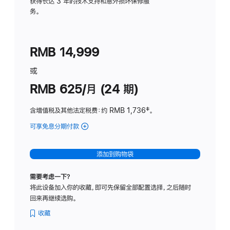
务
获得长达 3 年的技术支持和意外损坏保修服
务。
计
划
(适
RMB 14,999
用
于
或
Studio
RMB 625/月 (24 期)
Display
含增值税及其他法定税费
：约 RMB 1,736
脚
‡。
注
可享免息分期付款
(Studio
Display
-
添加到购物袋
标
准
需要考虑一下？
玻
将此设备加入你的收藏，即可先保留全部配置选择，之后随时
璃
回来再继续选购。
面
板
收藏
-