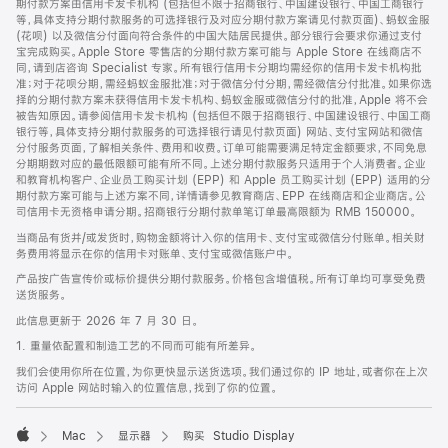
期付款方案由信用卡发卡机构 (包括但不限于招商银行、中国建设银行、中国工商银行
等，具体支持分期付款服务的可选择银行及对应分期付款方案请见付款页面)、蚂蚁金服
(花呗) 以及微信分付面向符合条件的中国大陆居民提供。部分银行会要求你通过支付
宝完成购买。Apple Store 零售店的分期付款方案可能与 Apple Store 在线商店不
同，请到店咨询 Specialist 专家。所有银行信用卡分期均需经你的信用卡发卡机构批
准；对于花呗分期，需经蚂蚁金服批准；对于微信分付分期，需经微信分付批准。如果你选
择的分期付款方案未获得信用卡发卡机构、蚂蚁金服或微信分付的批准，Apple 将不会
被告知原因。请参阅信用卡发卡机构 (包括但不限于招商银行、中国建设银行、中国工商
银行等，具体支持分期付款服务的可选择银行请见付款页面) 网站、支付宝网站和微信
分付服务页面，了解相关条件、费用和收费。订单可能需要满足特定金额要求，不同免息
分期期数对应的最低限额可能有所不同。上述分期付款服务只适用于个人消费者。企业
和教育机构客户、企业员工购买计划 (EPP) 和 Apple 员工购买计划 (EPP) 适用的分
期付款方案可能与上述方案不同，详情请参见教育商店、EPP 在线商店和企业商店。公
司信用卡无资格申请分期。招商银行分期付款单笔订单最高限额为 RMB 150000。
当商品有货并/或发货时，购物金额将计入你的信用卡、支付宝或微信分付账单。相关财
务费用将显示在你的信用卡对账单、支付宝或微信账户中。
产品按广告宣传价或标价提供分期付款服务。价格包含增值税。所有订单均可享受免费
送货服务。
此信息更新于 2026 年 7 月 30 日。
1. 重量依配置和制造工艺的不同而可能有所差异。
我们会使用你所在位置，为你更快显示送货选项。我们通过你的 IP 地址，或者你在上次
访问 Apple 网站时输入的位置信息，找到了你的位置。
Mac
显示器
购买 Studio Display