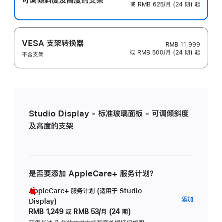
或 RMB 625/月 (24 期) 起
VESA 支架转换器
RMB 11,999
或 RMB 500/月 (24 期) 起
不含支架
Studio Display - 标准玻璃面板 - 可调倾斜度
及高度的支架
是否要添加 AppleCare+ 服务计划？
AppleCare+ 服务计划 (适用于 Studio
AppleC
添加
Display)
服
RMB 1,249
或
RMB 53/月 (24 期)