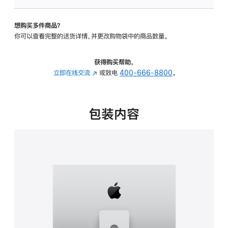
可
调
想购买多件商品？
倾
你可以查看完整的送货详情，并更改购物袋中的商品数量。
斜
度
及
获得购买帮助，
高
立即在线交流
(在
或致电
400-666-8800
。
度
新
的
窗
支
口
包装内容
架
中
的
打
分
开)
期
付
款
选
项)