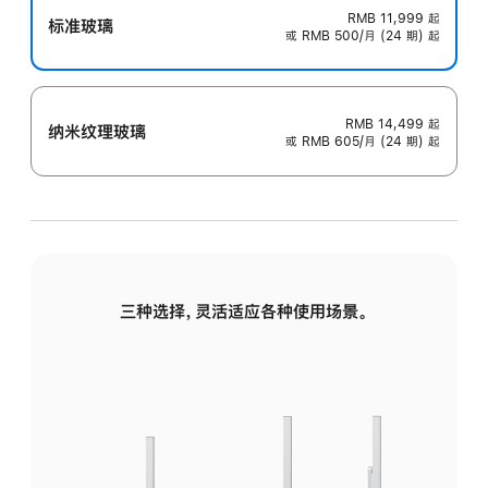
RMB 11,999
起
标准玻璃
或 RMB 500/月 (24 期) 起
RMB 14,499
起
纳米纹理玻璃
或 RMB 605/月 (24 期) 起
三种选择，灵活适应各种使用场景。
标