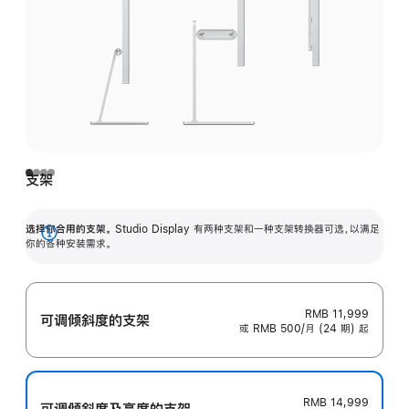
支架
选择你合用的支架。
Studio Display 有两种支架和一种支架转换器可选，以满足
展
你的各种安装需求。
开
RMB 11,999
可调倾斜度的支架
或 RMB 500/月 (24 期) 起
RMB 14,999
可调倾斜度及高‍度的支‍架