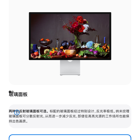
玻璃面板
两种抗反射玻璃面板可选。
标配的玻璃面板经过特别设计，反光率极低。纳米纹理
展
玻璃面板可分散反射光，从而进一步减少反光，即使在高亮光源的工作场所也能保
持出色画质。
开