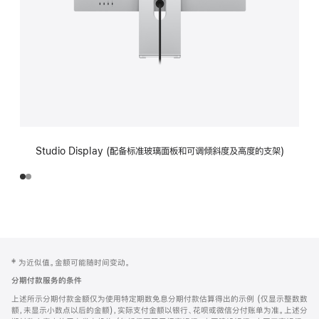
Studio Display (配备标准玻璃面板和可调倾斜度及高度的支架)
网
脚
‡ 为近似值。金额可能随时间变动。
注
页
分期付款服务的条件
页
上述所示分期付款金额仅为使用特定期数免息分期付款估算得出的示例 (仅显示整数数
脚
额，未显示小数点以后的金额)，实际支付金额以银行、花呗或微信分付账单为准。上述分