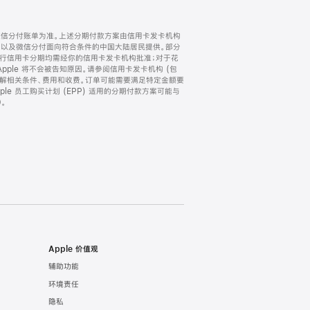
微信分付账单为准。上述分期付款方案由信用卡发卡机构
) 以及微信分付面向符合条件的中国大陆居民提供。部分
家。所有银行信用卡分期均需经你的信用卡发卡机构批准；对于花
ple 将不会被告知原因。请参阅信用卡发卡机构 (包
了解相关条件、费用和收费。订单可能需要满足特定金额要
e 员工购买计划 (EPP) 适用的分期付款方案可能与
。
Apple 价值观
辅助功能
环境责任
隐私