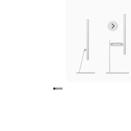
上
下
一
一
张
张
图
图
库
库
图
图
片
片
-
-
支
支
架
架