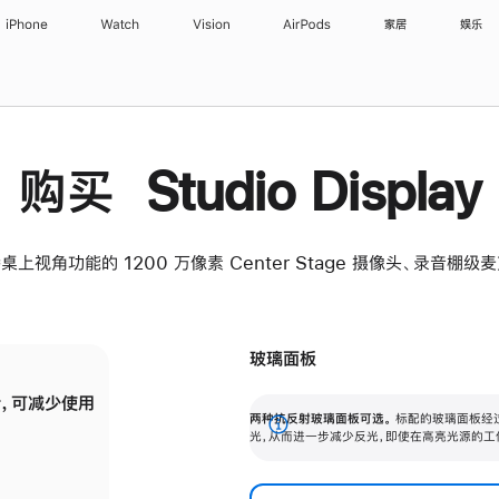
iPhone
Watch
Vision
AirPods
家居
娱乐
购买 Studio Display
桌上视角功能的 1200 万像素 Center Stage 摄像头、录音棚
玻璃面板
，可减少使用
纳米纹理玻璃面板可进一步减少反光，即使在
两种抗反射玻璃面板可选。
标配的玻璃面板经
。
有高亮光源的场所使用，也能保持出色画质。
展
光，从而进一步减少反光，即使在高亮光源的工
开