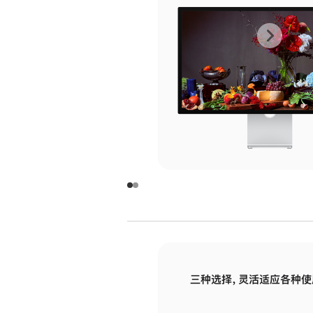
上
下
一
一
张
张
图
图
库
库
图
图
片
片
-
-
玻
玻
璃
璃
三种选择，灵活适应各种使
面
面
板
板