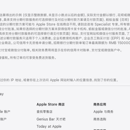
算得出的示例 (仅显示整数数额，未显示小数点以后的金额)，实际支付金额以银行、花呗或
等，具体支持分期付款服务的可选择银行及对应分期付款方案请见付款页面)、蚂蚁金服 (花呗
售店的分期付款方案可能与 Apple Store 在线商店不同，请到店咨询 Specialist 专
分付批准。如果你选择的分期付款方案未获得信用卡发卡机构、蚂蚁金服或微信分付的批准，Ap
具体支持分期付款服务的可选择银行请见付款页面) 网站、支付宝网站和微信分付服务页面，
期付款服务只适用于个人消费者。企业和教育机构客户、企业员工购买计划 (EPP) 和 Appl
企业商店。公司信用卡无资格申请分期。招商银行分期付款单笔订单最高限额为 RMB 150000
支付宝或微信分付账单。相关财务费用将显示在你的信用卡对账单、支付宝或微信账户中。
增值税。所有订单均可享受免费送货服务。
的 IP 地址，或者你在上次访问 Apple 网站时输入的位置信息，找到了你的位置。
ay
Apple Store 商店
商务应用
le 账户
查找零售店
Apple 与商务
e 账户
Genius Bar 天才吧
商务选购
Today at Apple