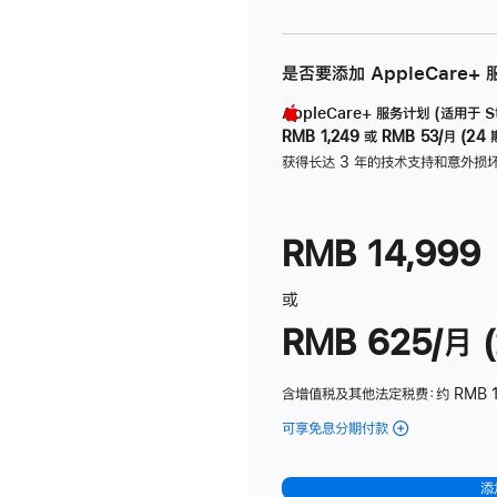
是否要添加 AppleCare+
AppleCare+ 服务计划 (适用于 Stu
RMB 1,249
或
RMB 53/月 (24 
获得长达 3 年的技术支持和意外损
RMB 14,999
或
RMB 625/月 (
含增值税及其他法定税费
：约 RMB 
可享免息分期付款
(Studio
Display
-
添