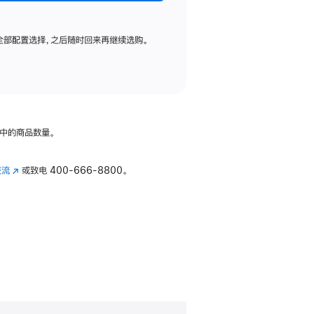
全部配置选择，之后随时回来再继续选购。
中的商品数量。
交流
(在
或致电
400-666-8800。
新
窗
口
中
打
开)