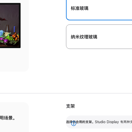
标准玻璃
纳米纹理玻璃
支架
用场景。
标配可调倾斜度的支架，提供 30 度的倾斜度
选
选择你合用的支架。
Studio Display
调节范围。
展