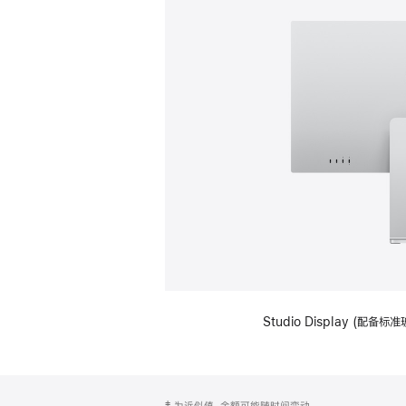
Studio Display (
网
脚