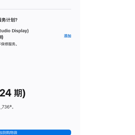
 服务计划？
dio Display)
AppleCare+
添加
期)
服
坏保修服务。
务
计
划
(适
用
于
24 期)
Studio
Display)
1,736
脚
‡。
注
加到购物袋