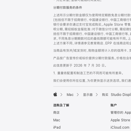
‡ 为近似值。金额可能随时间变动。
注
页
分期付款服务的条件
页
上述所示分期付款金额仅为使用特定期数免息分期付款估
脚
(包括但不限于招商银行、中国建设银行、中国工商银行
银行会要求你通过支付宝完成购买。Apple Store 零
呗分期，需经蚂蚁金服批准；对于微信分付分期，需经微信
括但不限于招商银行、中国建设银行、中国工商银行等，
求，不同免息分期期数对应的最低限额可能有所不同。上述分
上述方案不同，详情请参见教育商店、EPP 在线商店和
当商品有货并/或发货时，购物金额将计入你的信用卡、
产品按广告宣传价或标价提供分期付款服务。价格包含
此信息更新于 2026 年 7 月 30 日。
1. 重量依配置和制造工艺的不同而可能有所差异。
我们会使用你所在位置，为你更快显示送货选项。我们通过你
Mac
显示器
购买 Studio Displ
Apple
选购及了解
账户
商店
管理你的 App
Mac
Apple Stor
iPad
iCloud.com