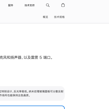
配件
技术支持
概览
技术规格
级麦克风和扬声器，以及雷雳 5 端口。
过特别设计，反光率极低。纳米纹理玻璃面板可分散反射
作场所也能保持出色画质。