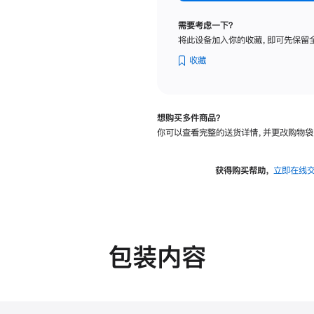
标
准
需要考虑一下？
玻
将此设备加入你的收藏，即可先保留
璃
面
收藏
板
-
可
想购买多件商品？
调
你可以查看完整的送货详情，并更改购物袋
倾
斜
度
获得购买帮助，
立即在线
及
高
度
的
支
包装内容
架
的
分
期
付