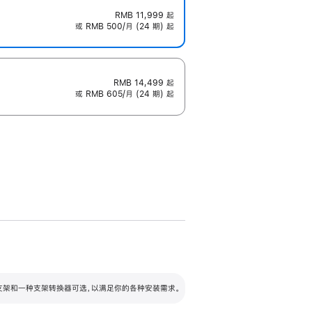
RMB 11,999
起
或 RMB 500/月 (24 期) 起
RMB 14,499
起
或 RMB 605/月 (24 期) 起
配可调倾斜度及高度的支架，额外增加 105
VESA 支架转换器
 有两种支架和一种支架转换器可选，以满足你的各种安装需求。
毫米的高度调节范围。
容的支架 (未随附)