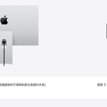
款
选
项)
配备标准玻璃面板和可调倾斜度及高度的支架)
雷雳 5 