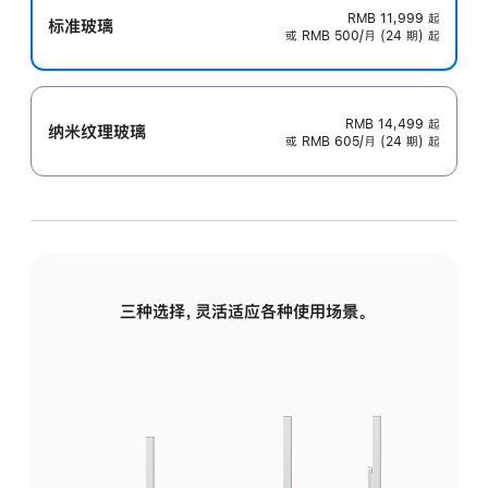
RMB 11,999
起
标准玻璃
或 RMB 500/月 (24 期) 起
RMB 14,499
起
纳米纹理玻璃
或 RMB 605/月 (24 期) 起
三种选择，灵活适应各种使用场景。
标