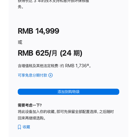
务
获得长达 3 年的技术支持和意外损坏保修服
务。
计
划
(适
RMB 14,999
用
于
或
Studio
RMB 625/月 (24 期)
Display
含增值税及其他法定税费
：约 RMB 1,736
脚
‡。
注
可享免息分期付款
(Studio
Display
-
添加到购物袋
标
准
需要考虑一下？
玻
将此设备加入你的收藏，即可先保留全部配置选择，之后随时
璃
回来再继续选购。
面
板
收藏
-