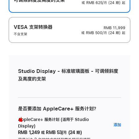
或 RMB 625/月 (24 期) 起
VESA 支架转换器
RMB 11,999
或 RMB 500/月 (24 期) 起
不含支架
Studio Display - 标准玻璃面板 - 可调倾斜度
及高度的支架
是否要添加 AppleCare+ 服务计划？
AppleCare+ 服务计划 (适用于 Studio
AppleC
添加
Display)
服
RMB 1,249
或
RMB 53/月 (24 期)