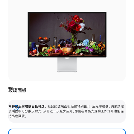
玻璃面板
两种抗反射玻璃面板可选。
标配的玻璃面板经过特别设计，反光率极低。纳米纹理
展
玻璃面板可分散反射光，从而进一步减少反光，即使在高亮光源的工作场所也能保
持出色画质。
开