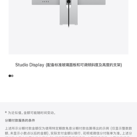
Studio Display (配备标准玻璃面板和可调倾斜度及高度的支架)
网
脚
‡ 为近似值。金额可能随时间变动。
注
页
分期付款服务的条件
页
上述所示分期付款金额仅为使用特定期数免息分期付款估算得出的示例 (仅显示整数数
脚
额，未显示小数点以后的金额)，实际支付金额以银行、花呗或微信分付账单为准。上述分