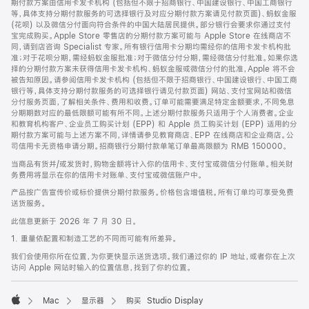
期付款方案由信用卡发卡机构 (包括但不限于招商银行、中国建设银行、中国工商银行
等，具体支持分期付款服务的可选择银行及对应分期付款方案请见付款页面)、蚂蚁金服
(花呗) 以及微信分付面向符合条件的中国大陆居民提供。部分银行会要求你通过支付
宝完成购买。Apple Store 零售店的分期付款方案可能与 Apple Store 在线商店不
同，请到店咨询 Specialist 专家。所有银行信用卡分期均需经你的信用卡发卡机构批
准；对于花呗分期，需经蚂蚁金服批准；对于微信分付分期，需经微信分付批准。如果你选
择的分期付款方案未获得信用卡发卡机构、蚂蚁金服或微信分付的批准，Apple 将不会
被告知原因。请参阅信用卡发卡机构 (包括但不限于招商银行、中国建设银行、中国工商
银行等，具体支持分期付款服务的可选择银行请见付款页面) 网站、支付宝网站和微信
分付服务页面，了解相关条件、费用和收费。订单可能需要满足特定金额要求，不同免息
分期期数对应的最低限额可能有所不同。上述分期付款服务只适用于个人消费者。企业
和教育机构客户、企业员工购买计划 (EPP) 和 Apple 员工购买计划 (EPP) 适用的分
期付款方案可能与上述方案不同，详情请参见教育商店、EPP 在线商店和企业商店。公
司信用卡无资格申请分期。招商银行分期付款单笔订单最高限额为 RMB 150000。
当商品有货并/或发货时，购物金额将计入你的信用卡、支付宝或微信分付账单。相关财
务费用将显示在你的信用卡对账单、支付宝或微信账户中。
产品按广告宣传价或标价提供分期付款服务。价格包含增值税。所有订单均可享受免费
送货服务。
此信息更新于 2026 年 7 月 30 日。
1. 重量依配置和制造工艺的不同而可能有所差异。
我们会使用你所在位置，为你更快显示送货选项。我们通过你的 IP 地址，或者你在上次
访问 Apple 网站时输入的位置信息，找到了你的位置。
Mac
显示器
购买 Studio Display