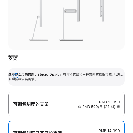
支架
选择你合用的支架。
Studio Display 有两种支架和一种支架转换器可选，以满足
展
你的各种安装需求。
开
RMB 11,999
可调倾斜度的支架
或 RMB 500/月 (24 期) 起
RMB 14,999
可调倾斜度及高‍度的支‍架