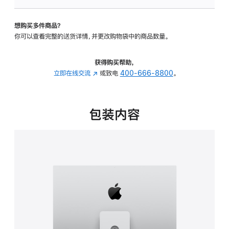
可
调
想购买多件商品？
倾
你可以查看完整的送货详情，并更改购物袋中的商品数量。
斜
度
及
获得购买帮助，
高
立即在线交流
(在
或致电
400-666-8800
。
度
新
的
窗
支
口
包装内容
架
中
的
打
分
开)
期
付
款
选
项)