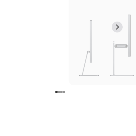
上
下
一
一
张
张
图
图
库
库
图
图
片
片
-
-
支
支
架
架