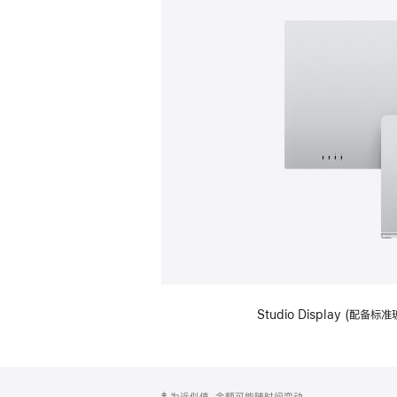
Studio Display (
网
脚