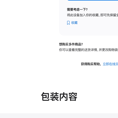
标
准
需要考虑一下？
玻
将此设备加入你的收藏，即可先保留
璃
面
收藏
板
-
可
想购买多件商品？
调
你可以查看完整的送货详情，并更改购物袋
倾
斜
度
获得购买帮助，
立即在线
及
高
度
的
支
包装内容
架
的
分
期
付