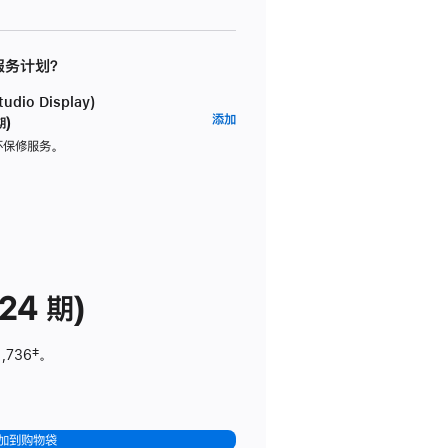
 服务计划？
dio Display)
AppleCare+
添加
期)
服
坏保修服务。
务
计
划
(适
用
于
24 期)
Studio
Display)
1,736
脚
‡。
注
加到购物袋