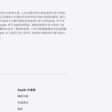
微信分付账单为准。上述分期付款方案由信用卡发卡机构
) 以及微信分付面向符合条件的中国大陆居民提供。部分
家。所有银行信用卡分期均需经你的信用卡发卡机构批准；对于花
ple 将不会被告知原因。请参阅信用卡发卡机构 (包
了解相关条件、费用和收费。订单可能需要满足特定金额要
e 员工购买计划 (EPP) 适用的分期付款方案可能与
。
Apple 价值观
辅助功能
环境责任
隐私