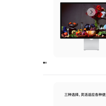
上
下
一
一
张
张
图
图
库
库
图
图
片
片
-
-
玻
玻
璃
璃
三种选择，灵活适应各种使
面
面
板
板