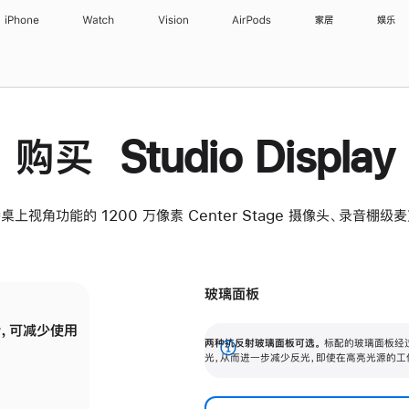
iPhone
Watch
Vision
AirPods
家居
娱乐
购买 Studio Display
桌上视角功能的 1200 万像素 Center Stage 摄像头、录音棚
玻璃面板
，可减少使用
纳米纹理玻璃面板可进一步减少反光，即使在
两种抗反射玻璃面板可选。
标配的玻璃面板经
。
有高亮光源的场所使用，也能保持出色画质。
展
光，从而进一步减少反光，即使在高亮光源的工
开