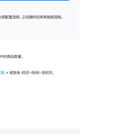
全部配置选择，之后随时回来再继续选购。
中的商品数量。
交流
(在
或致电
400-666-8800。
新
窗
口
中
打
开)