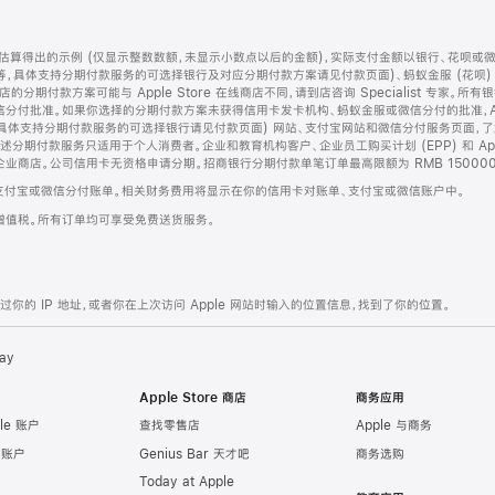
算得出的示例 (仅显示整数数额，未显示小数点以后的金额)，实际支付金额以银行、花呗或
等，具体支持分期付款服务的可选择银行及对应分期付款方案请见付款页面)、蚂蚁金服 (花呗
售店的分期付款方案可能与 Apple Store 在线商店不同，请到店咨询 Specialist 专
分付批准。如果你选择的分期付款方案未获得信用卡发卡机构、蚂蚁金服或微信分付的批准，Ap
具体支持分期付款服务的可选择银行请见付款页面) 网站、支付宝网站和微信分付服务页面，
期付款服务只适用于个人消费者。企业和教育机构客户、企业员工购买计划 (EPP) 和 Appl
企业商店。公司信用卡无资格申请分期。招商银行分期付款单笔订单最高限额为 RMB 150000
支付宝或微信分付账单。相关财务费用将显示在你的信用卡对账单、支付宝或微信账户中。
增值税。所有订单均可享受免费送货服务。
的 IP 地址，或者你在上次访问 Apple 网站时输入的位置信息，找到了你的位置。
ay
Apple Store 商店
商务应用
le 账户
查找零售店
Apple 与商务
e 账户
Genius Bar 天才吧
商务选购
Today at Apple