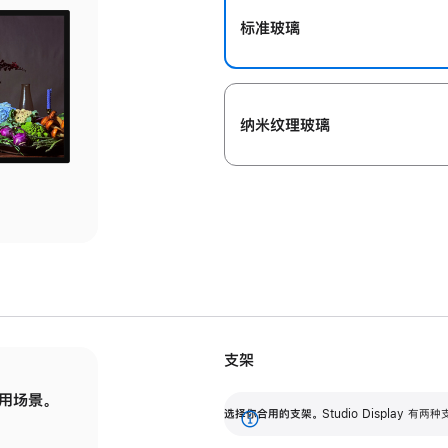
标准玻璃
纳米纹理玻璃
支架
用场景。
标配可调倾斜度的支架，提供 30 度的倾斜度
选
选择你合用的支架。
Studio Display
调节范围。
展