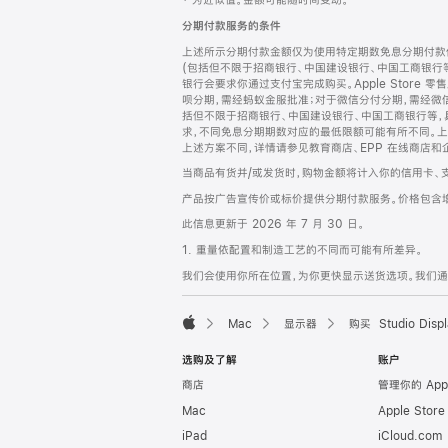
‡ 为近似值。金额可能随时间变动。
注
页
分期付款服务的条件
页
上述所示分期付款金额仅为使用特定期数免息分期付款估
脚
(包括但不限于招商银行、中国建设银行、中国工商银行
银行会要求你通过支付宝完成购买。Apple Store 零
呗分期，需经蚂蚁金服批准；对于微信分付分期，需经微信
括但不限于招商银行、中国建设银行、中国工商银行等，
求，不同免息分期期数对应的最低限额可能有所不同。上述分
上述方案不同，详情请参见教育商店、EPP 在线商店和
当商品有货并/或发货时，购物金额将计入你的信用卡、
产品按广告宣传价或标价提供分期付款服务。价格包含
此信息更新于 2026 年 7 月 30 日。
1. 重量依配置和制造工艺的不同而可能有所差异。
我们会使用你所在位置，为你更快显示送货选项。我们通过你
Mac
显示器
购买 Studio Displ
Apple
选购及了解
账户
商店
管理你的 App
Mac
Apple Stor
iPad
iCloud.com