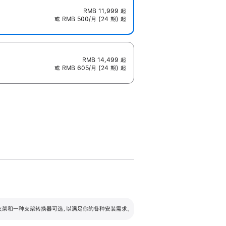
RMB 11,999
起
或 RMB 500/月 (24 期) 起
RMB 14,499
起
或 RMB 605/月 (24 期) 起
配可调倾斜度及高度的支架，额外增加 105
VESA 支架转换器
 有两种支架和一种支架转换器可选，以满足你的各种安装需求。
毫米的高度调节范围。
容的支架 (未随附)