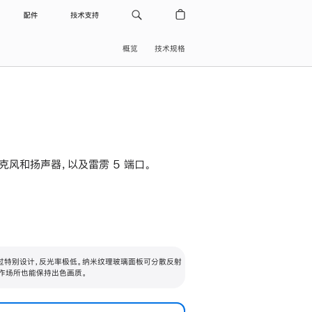
配件
技术支持
概览
技术规格
级麦克风和扬声器，以及雷雳 5 端口。
过特别设计，反光率极低。纳米纹理玻璃面板可分散反射
作场所也能保持出色画质。