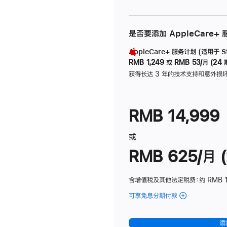
是否要添加 AppleCare+
AppleCare+ 服务计划 (适用于 Stu
RMB 1,249
或
RMB 53/月 (24 
获得长达 3 年的技术支持和意外损
RMB 14,999
或
RMB 625/月 (
含增值税及其他法定税费
：约 RMB 
可享免息分期付款
(Studio
Display
-
添