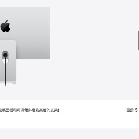
款
选
项)
配备标准玻璃面板和可调倾斜度及高度的支架)
雷雳 5 