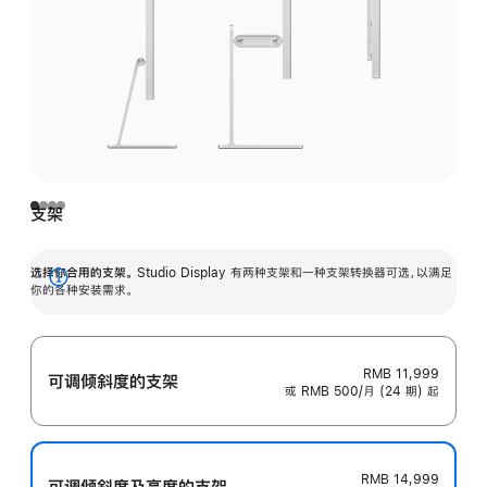
支架
选择你合用的支架。
Studio Display 有两种支架和一种支架转换器可选，以满足
展
你的各种安装需求。
开
RMB 11,999
可调倾斜度的支架
或 RMB 500/月 (24 期) 起
RMB 14,999
可调倾斜度及高‍度的支‍架