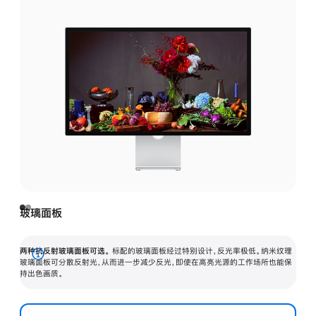
玻璃面板
两种抗反射玻璃面板可选。
标配的玻璃面板经过特别设计，反光率极低。纳米纹理
展
玻璃面板可分散反射光，从而进一步减少反光，即使在高亮光源的工作场所也能保
持出色画质。
开