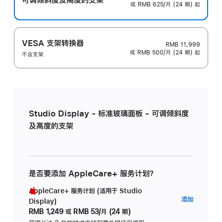
或 RMB 625/月 (24 期) 起
VESA 支架转换器
RMB 11,999
或 RMB 500/月 (24 期) 起
不含支架
Studio Display - 标准玻璃面板 - 可调倾斜度
及高度的支架
是否要添加 AppleCare+ 服务计划？
AppleCare+ 服务计划 (适用于 Studio
AppleC
添加
Display)
服
RMB 1,249
或
RMB 53/月 (24 期)