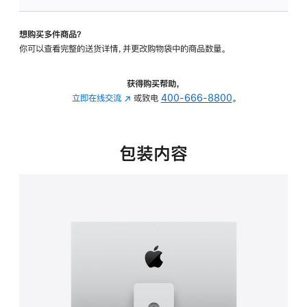
可
调
想购买多件商品？
倾
你可以查看完整的送货详情，并更改购物袋中的商品数量。
斜
度
及
获得购买帮助，
高
立即在线交流
(在
或致电
400-666-8800
。
度
新
的
窗
支
口
包装内容
架
中
的
打
分
开)
期
付
款
选
项)