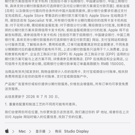
期付款方案由信用卡发卡机构 (包括但不限于招商银行、中国建设银行、中国工商银行
等，具体支持分期付款服务的可选择银行及对应分期付款方案请见付款页面)、蚂蚁金服
(花呗) 以及微信分付面向符合条件的中国大陆居民提供。部分银行会要求你通过支付
宝完成购买。Apple Store 零售店的分期付款方案可能与 Apple Store 在线商店不
同，请到店咨询 Specialist 专家。所有银行信用卡分期均需经你的信用卡发卡机构批
准；对于花呗分期，需经蚂蚁金服批准；对于微信分付分期，需经微信分付批准。如果你选
择的分期付款方案未获得信用卡发卡机构、蚂蚁金服或微信分付的批准，Apple 将不会
被告知原因。请参阅信用卡发卡机构 (包括但不限于招商银行、中国建设银行、中国工商
银行等，具体支持分期付款服务的可选择银行请见付款页面) 网站、支付宝网站和微信
分付服务页面，了解相关条件、费用和收费。订单可能需要满足特定金额要求，不同免息
分期期数对应的最低限额可能有所不同。上述分期付款服务只适用于个人消费者。企业
和教育机构客户、企业员工购买计划 (EPP) 和 Apple 员工购买计划 (EPP) 适用的分
期付款方案可能与上述方案不同，详情请参见教育商店、EPP 在线商店和企业商店。公
司信用卡无资格申请分期。招商银行分期付款单笔订单最高限额为 RMB 150000。
当商品有货并/或发货时，购物金额将计入你的信用卡、支付宝或微信分付账单。相关财
务费用将显示在你的信用卡对账单、支付宝或微信账户中。
产品按广告宣传价或标价提供分期付款服务。价格包含增值税。所有订单均可享受免费
送货服务。
此信息更新于 2026 年 7 月 30 日。
1. 重量依配置和制造工艺的不同而可能有所差异。
我们会使用你所在位置，为你更快显示送货选项。我们通过你的 IP 地址，或者你在上次
访问 Apple 网站时输入的位置信息，找到了你的位置。
Mac
显示器
购买 Studio Display