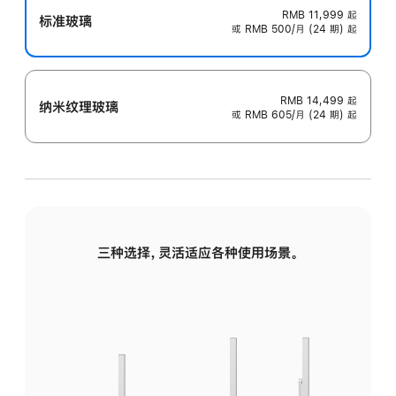
RMB 11,999
起
标准玻璃
或 RMB 500/月 (24 期) 起
RMB 14,499
起
纳米纹理玻璃
或 RMB 605/月 (24 期) 起
三种选择，灵活适应各种使用场景。
标