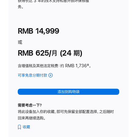
务
获得长达 3 年的技术支持和意外损坏保修服
务。
计
划
(适
RMB 14,999
用
于
或
Studio
RMB 625/月 (24 期)
Display
含增值税及其他法定税费
：约 RMB 1,736
脚
‡。
注
可享免息分期付款
(Studio
Display
-
添加到购物袋
标
准
需要考虑一下？
玻
将此设备加入你的收藏，即可先保留全部配置选择，之后随时
璃
回来再继续选购。
面
板
收藏
-