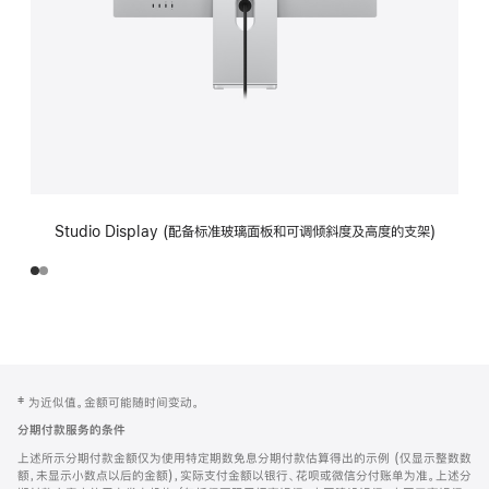
Studio Display (配备标准玻璃面板和可调倾斜度及高度的支架)
网
脚
‡ 为近似值。金额可能随时间变动。
注
页
分期付款服务的条件
页
上述所示分期付款金额仅为使用特定期数免息分期付款估算得出的示例 (仅显示整数数
脚
额，未显示小数点以后的金额)，实际支付金额以银行、花呗或微信分付账单为准。上述分