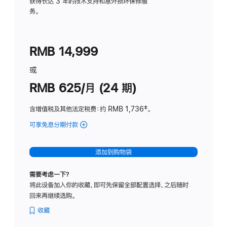
务
获得长达 3 年的技术支持和意外损坏保修服
务。
计
划
(适
RMB 14,999
用
于
或
Studio
RMB 625/月 (24 期)
Display
含增值税及其他法定税费
：约 RMB 1,736
脚
‡。
注
可享免息分期付款
(Studio
Display
-
添加到购物袋
标
准
需要考虑一下？
玻
将此设备加入你的收藏，即可先保留全部配置选择，之后随时
璃
回来再继续选购。
面
板
收藏
-