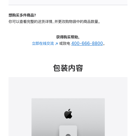
可
调
想购买多件商品？
倾
你可以查看完整的送货详情，并更改购物袋中的商品数量。
斜
度
及
获得购买帮助，
高
立即在线交流
(在
或致电
400-666-8800
。
度
新
的
窗
支
口
包装内容
架
中
的
打
分
开)
期
付
款
选
项)