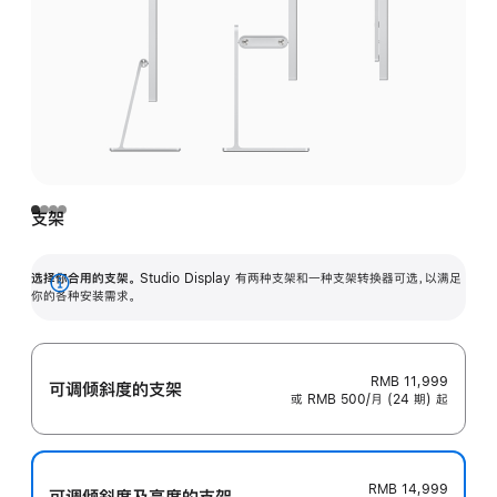
支架
选择你合用的支架。
Studio Display 有两种支架和一种支架转换器可选，以满足
展
你的各种安装需求。
开
RMB 11,999
可调倾斜度的支架
或 RMB 500/月 (24 期) 起
RMB 14,999
可调倾斜度及高‍度的支‍架