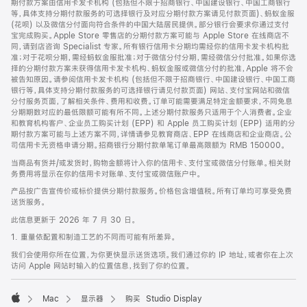
期付款方案由信用卡发卡机构 (包括但不限于招商银行、中国建设银行、中国工商银行
等，具体支持分期付款服务的可选择银行及对应分期付款方案请见付款页面)、蚂蚁金服
(花呗) 以及微信分付面向符合条件的中国大陆居民提供。部分银行会要求你通过支付
宝完成购买。Apple Store 零售店的分期付款方案可能与 Apple Store 在线商店不
同，请到店咨询 Specialist 专家。所有银行信用卡分期均需经你的信用卡发卡机构批
准；对于花呗分期，需经蚂蚁金服批准；对于微信分付分期，需经微信分付批准。如果你选
择的分期付款方案未获得信用卡发卡机构、蚂蚁金服或微信分付的批准，Apple 将不会
被告知原因。请参阅信用卡发卡机构 (包括但不限于招商银行、中国建设银行、中国工商
银行等，具体支持分期付款服务的可选择银行请见付款页面) 网站、支付宝网站和微信
分付服务页面，了解相关条件、费用和收费。订单可能需要满足特定金额要求，不同免息
分期期数对应的最低限额可能有所不同。上述分期付款服务只适用于个人消费者。企业
和教育机构客户、企业员工购买计划 (EPP) 和 Apple 员工购买计划 (EPP) 适用的分
期付款方案可能与上述方案不同，详情请参见教育商店、EPP 在线商店和企业商店。公
司信用卡无资格申请分期。招商银行分期付款单笔订单最高限额为 RMB 150000。
当商品有货并/或发货时，购物金额将计入你的信用卡、支付宝或微信分付账单。相关财
务费用将显示在你的信用卡对账单、支付宝或微信账户中。
产品按广告宣传价或标价提供分期付款服务。价格包含增值税。所有订单均可享受免费
送货服务。
此信息更新于 2026 年 7 月 30 日。
1. 重量依配置和制造工艺的不同而可能有所差异。
我们会使用你所在位置，为你更快显示送货选项。我们通过你的 IP 地址，或者你在上次
访问 Apple 网站时输入的位置信息，找到了你的位置。
Mac
显示器
购买 Studio Display