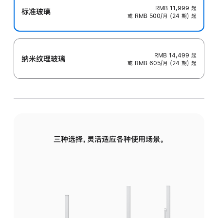
RMB 11,999
起
标准玻璃
或 RMB 500/月 (24 期) 起
RMB 14,499
起
纳米纹理玻璃
或 RMB 605/月 (24 期) 起
三种选择，灵活适应各种使用场景。
标