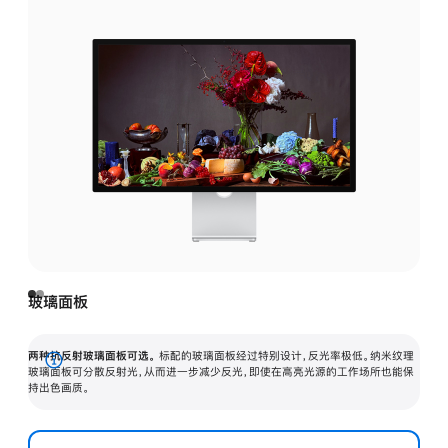
玻璃面板
两种抗反射玻璃面板可选。
标配的玻璃面板经过特别设计，反光率极低。纳米纹理
展
玻璃面板可分散反射光，从而进一步减少反光，即使在高亮光源的工作场所也能保
持出色画质。
开