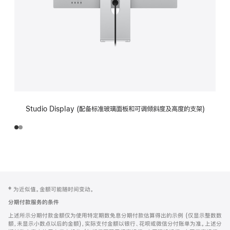
Studio Display (配备标准玻璃面板和可调倾斜度及高度的支架)
网
脚
‡ 为近似值。金额可能随时间变动。
注
页
分期付款服务的条件
页
上述所示分期付款金额仅为使用特定期数免息分期付款估算得出的示例 (仅显示整数数
脚
额，未显示小数点以后的金额)，实际支付金额以银行、花呗或微信分付账单为准。上述分