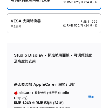
或 RMB 625/月 (24 期) 起
VESA 支架转换器
RMB 11,999
或 RMB 500/月 (24 期) 起
不含支架
Studio Display - 标准玻璃面板 - 可调倾斜度
及高度的支架
是否要添加 AppleCare+ 服务计划？
AppleCare+ 服务计划 (适用于 Studio
AppleC
添加
Display)
服
RMB 1,249
或
RMB 53/月 (24 期)