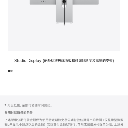
Studio Display (配备标准玻璃面板和可调倾斜度及高度的支架)
网
脚
‡ 为近似值。金额可能随时间变动。
注
页
分期付款服务的条件
页
上述所示分期付款金额仅为使用特定期数免息分期付款估算得出的示例 (仅显示整数数
脚
额，未显示小数点以后的金额)，实际支付金额以银行、花呗或微信分付账单为准。上述分