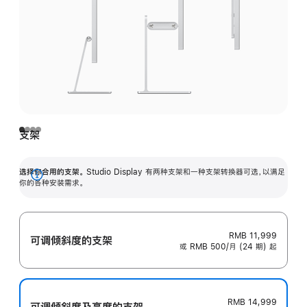
支架
选择你合用的支架。
Studio Display 有两种支架和一种支架转换器可选，以满足
展
你的各种安装需求。
开
RMB 11,999
可调倾斜度的支架
或 RMB 500/月 (24 期) 起
RMB 14,999
可调倾斜度及高‍度的支‍架