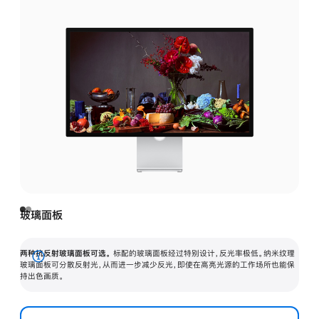
玻璃面板
两种抗反射玻璃面板可选。
标配的玻璃面板经过特别设计，反光率极低。纳米纹理
展
玻璃面板可分散反射光，从而进一步减少反光，即使在高亮光源的工作场所也能保
持出色画质。
开