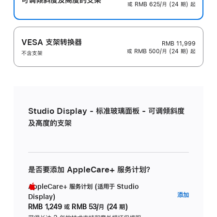
或 RMB 625/月 (24 期) 起
VESA 支架转换器
RMB 11,999
或 RMB 500/月 (24 期) 起
不含支架
Studio Display - 标准玻璃面板 - 可调倾斜度
及高度的支架
是否要添加 AppleCare+ 服务计划？
AppleCare+ 服务计划 (适用于 Studio
AppleC
添加
Display)
服
RMB 1,249
或
RMB 53/月 (24 期)