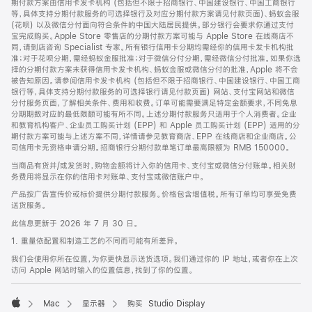
期付款方案由信用卡发卡机构 (包括但不限于招商银行、中国建设银行、中国工商银行
等，具体支持分期付款服务的可选择银行及对应分期付款方案请见付款页面)、蚂蚁金服
(花呗) 以及微信分付面向符合条件的中国大陆居民提供。部分银行会要求你通过支付
宝完成购买。Apple Store 零售店的分期付款方案可能与 Apple Store 在线商店不
同，请到店咨询 Specialist 专家。所有银行信用卡分期均需经你的信用卡发卡机构批
准；对于花呗分期，需经蚂蚁金服批准；对于微信分付分期，需经微信分付批准。如果你选
择的分期付款方案未获得信用卡发卡机构、蚂蚁金服或微信分付的批准，Apple 将不会
被告知原因。请参阅信用卡发卡机构 (包括但不限于招商银行、中国建设银行、中国工商
银行等，具体支持分期付款服务的可选择银行请见付款页面) 网站、支付宝网站和微信
分付服务页面，了解相关条件、费用和收费。订单可能需要满足特定金额要求，不同免息
分期期数对应的最低限额可能有所不同。上述分期付款服务只适用于个人消费者。企业
和教育机构客户、企业员工购买计划 (EPP) 和 Apple 员工购买计划 (EPP) 适用的分
期付款方案可能与上述方案不同，详情请参见教育商店、EPP 在线商店和企业商店。公
司信用卡无资格申请分期。招商银行分期付款单笔订单最高限额为 RMB 150000。
当商品有货并/或发货时，购物金额将计入你的信用卡、支付宝或微信分付账单。相关财
务费用将显示在你的信用卡对账单、支付宝或微信账户中。
产品按广告宣传价或标价提供分期付款服务。价格包含增值税。所有订单均可享受免费
送货服务。
此信息更新于 2026 年 7 月 30 日。
1. 重量依配置和制造工艺的不同而可能有所差异。
我们会使用你所在位置，为你更快显示送货选项。我们通过你的 IP 地址，或者你在上次
访问 Apple 网站时输入的位置信息，找到了你的位置。
Mac
显示器
购买 Studio Display