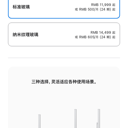
RMB 11,999
起
标准玻璃
或 RMB 500/月 (24 期) 起
RMB 14,499
起
纳米纹理玻璃
或 RMB 605/月 (24 期) 起
三种选择，灵活适应各种使用场景。
标