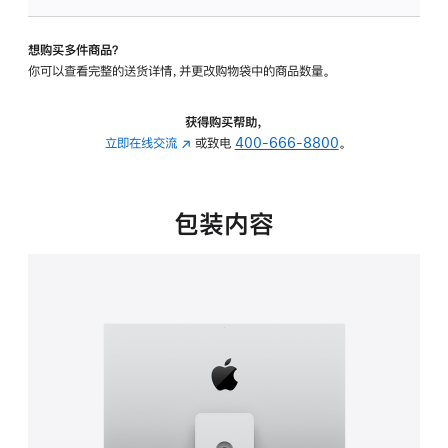
可
调
想购买多件商品？
倾
你可以查看完整的送货详情，并更改购物袋中的商品数量。
斜
度
及
获得购买帮助，
高
立即在线交流
(在
或致电
400-666-8800
。
度
新
的
窗
支
口
包装内容
架
中
的
打
分
开)
期
付
款
选
项)