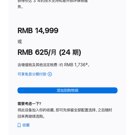
务
获得长达 3 年的技术支持和意外损坏保修服
务。
计
划
(适
RMB 14,999
用
于
或
Studio
RMB 625/月 (24 期)
Display
含增值税及其他法定税费
：约 RMB 1,736
脚
‡。
注
可享免息分期付款
(Studio
Display
-
添加到购物袋
标
准
需要考虑一下？
玻
将此设备加入你的收藏，即可先保留全部配置选择，之后随时
璃
回来再继续选购。
面
板
收藏
-