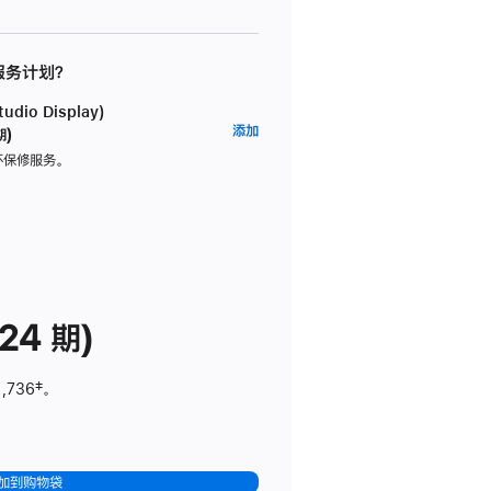
 服务计划？
dio Display)
AppleCare+
添加
期)
服
坏保修服务。
务
计
划
(适
用
于
24 期)
Studio
Display)
1,736
脚
‡。
注
加到购物袋