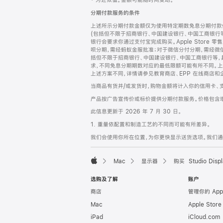
‡ 为近似值。金额可能随时间变动。
注
页
分期付款服务的条件
页
上述所示分期付款金额仅为使用特定期数免息分期付款估
脚
(包括但不限于招商银行、中国建设银行、中国工商银行
银行会要求你通过支付宝完成购买。Apple Store 零
呗分期，需经蚂蚁金服批准；对于微信分付分期，需经微信
括但不限于招商银行、中国建设银行、中国工商银行等，
求，不同免息分期期数对应的最低限额可能有所不同。上述分
上述方案不同，详情请参见教育商店、EPP 在线商店和
当商品有货并/或发货时，购物金额将计入你的信用卡、
产品按广告宣传价或标价提供分期付款服务。价格包含
此信息更新于 2026 年 7 月 30 日。
1. 重量依配置和制造工艺的不同而可能有所差异。
我们会使用你所在位置，为你更快显示送货选项。我们通过你
Mac
显示器
购买 Studio Displ
Apple
选购及了解
账户
商店
管理你的 App
Mac
Apple Stor
iPad
iCloud.com