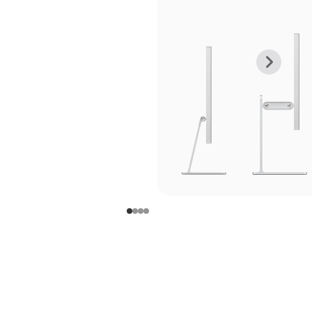
上
下
一
一
张
张
图
图
库
库
图
图
片
片
-
-
支
支
架
架