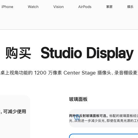
iPhone
Watch
Vision
AirPods
家居
娱乐
购买 Studio Display
桌上视角功能的 1200 万像素 Center Stage 摄像头、录音棚
玻璃面板
，可减少使用
纳米纹理玻璃面板可进一步减少反光，即使在
两种抗反射玻璃面板可选。
标配的玻璃面板经
。
有高亮光源的场所使用，也能保持出色画质。
展
光，从而进一步减少反光，即使在高亮光源的工
开