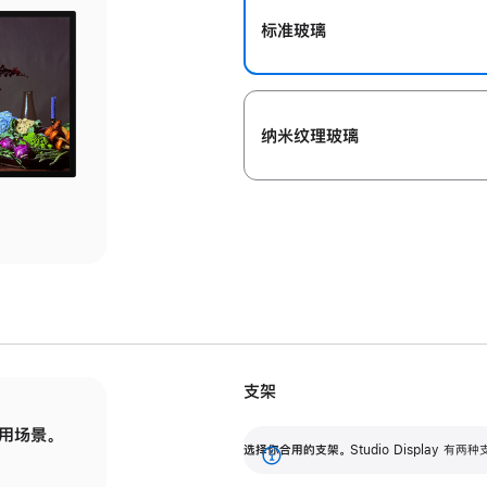
标准玻璃
纳米纹理玻璃
支架
用场景。
标配可调倾斜度的支架，提供 30 度的倾斜度
选
选择你合用的支架。
Studio Display
调节范围。
展