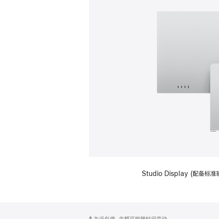
Studio Display (
网
脚