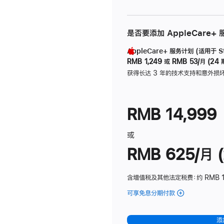
是否要添加 AppleCare+
AppleCare+ 服务计划 (适用于 Stu
RMB 1,249
或
RMB 53/月 (24 
获得长达 3 年的技术支持和意外损
RMB 14,999
或
RMB 625/月 (
含增值税及其他法定税费
：约 RMB 
可享免息分期付款
(Studio
Display
-
添