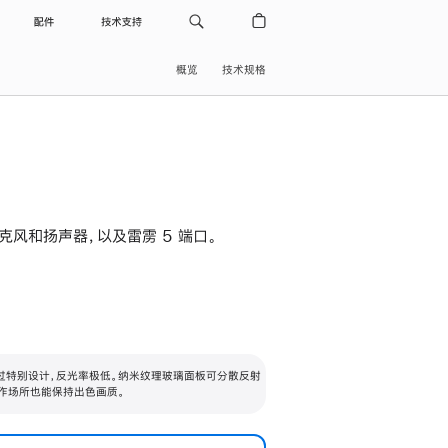
配件
技术支持
概览
技术规格
级麦克风和扬声器，以及雷雳 5 端口。
过特别设计，反光率极低。纳米纹理玻璃面板可分散反射
作场所也能保持出色画质。