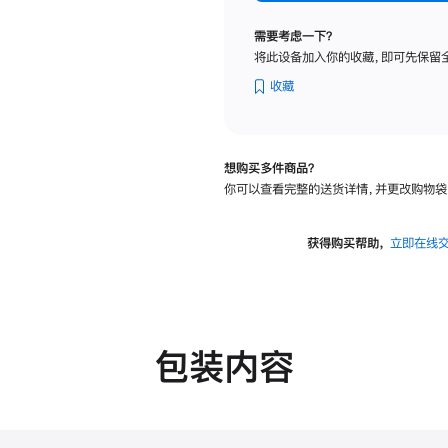
标
准
需要考虑一下？
玻
将此设备加入你的收藏，即可先保留
璃
面
收藏
板
-
可
想购买多件商品？
调
你可以查看完整的送货详情，并更改购物袋
倾
斜
度
获得购买帮助，
立即在线
及
高
度
的
支
包装内容
架
的
分
期
付