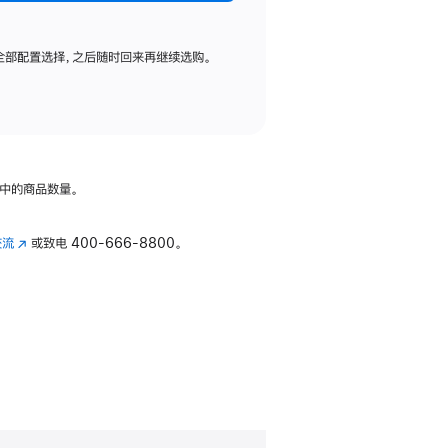
全部配置选择，之后随时回来再继续选购。
中的商品数量。
交流
(在
或致电
400-666-8800。
新
窗
口
中
打
开)