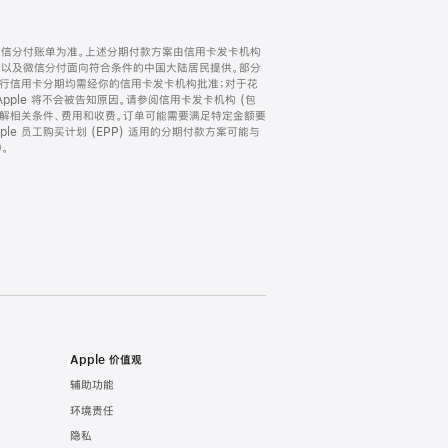
微信分付账单为准。上述分期付款方案由信用卡发卡机构
) 以及微信分付面向符合条件的中国大陆居民提供。部分
家。所有银行信用卡分期均需经你的信用卡发卡机构批准；对于花
ple 将不会被告知原因。请参阅信用卡发卡机构 (包
了解相关条件、费用和收费。订单可能需要满足特定金额要
e 员工购买计划 (EPP) 适用的分期付款方案可能与
。
Apple 价值观
辅助功能
环境责任
隐私