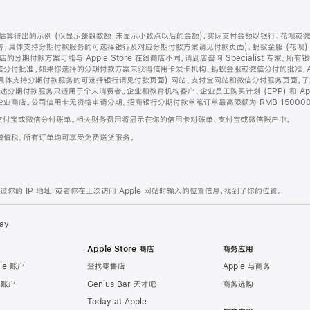
算得出的示例 (仅显示整数数额，未显示小数点以后的金额)，实际支付金额以银行、花呗或
等，具体支持分期付款服务的可选择银行及对应分期付款方案请见付款页面)、蚂蚁金服 (花呗
售店的分期付款方案可能与 Apple Store 在线商店不同，请到店咨询 Specialist 专
分付批准。如果你选择的分期付款方案未获得信用卡发卡机构、蚂蚁金服或微信分付的批准，Ap
具体支持分期付款服务的可选择银行请见付款页面) 网站、支付宝网站和微信分付服务页面，
期付款服务只适用于个人消费者。企业和教育机构客户、企业员工购买计划 (EPP) 和 Appl
企业商店。公司信用卡无资格申请分期。招商银行分期付款单笔订单最高限额为 RMB 150000
支付宝或微信分付账单。相关财务费用将显示在你的信用卡对账单、支付宝或微信账户中。
增值税。所有订单均可享受免费送货服务。
的 IP 地址，或者你在上次访问 Apple 网站时输入的位置信息，找到了你的位置。
ay
Apple Store 商店
商务应用
le 账户
查找零售店
Apple 与商务
e 账户
Genius Bar 天才吧
商务选购
Today at Apple