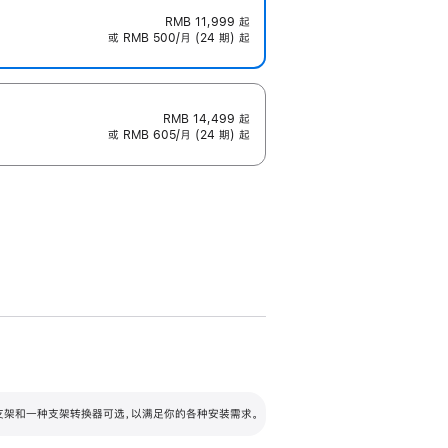
RMB 11,999
起
或 RMB 500/月 (24 期) 起
RMB 14,499
起
或 RMB 605/月 (24 期) 起
配可调倾斜度及高度的支架，额外增加 105
VESA 支架转换器
 有两种支架和一种支架转换器可选，以满足你的各种安装需求。
毫米的高度调节范围。
容的支架 (未随附)