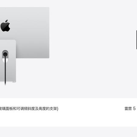
款
选
项)
配备标准玻璃面板和可调倾斜度及高度的支架)
雷雳 5 