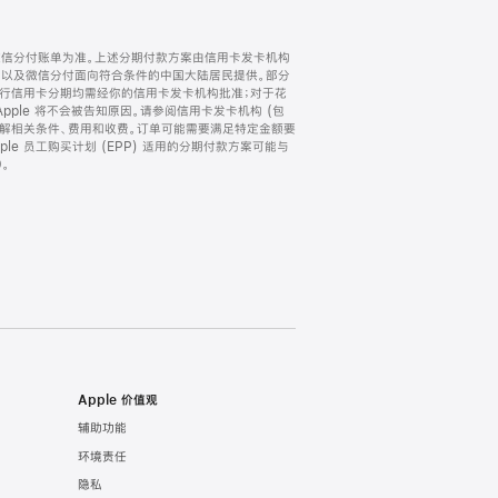
微信分付账单为准。上述分期付款方案由信用卡发卡机构
) 以及微信分付面向符合条件的中国大陆居民提供。部分
家。所有银行信用卡分期均需经你的信用卡发卡机构批准；对于花
ple 将不会被告知原因。请参阅信用卡发卡机构 (包
了解相关条件、费用和收费。订单可能需要满足特定金额要
e 员工购买计划 (EPP) 适用的分期付款方案可能与
。
Apple 价值观
辅助功能
环境责任
隐私