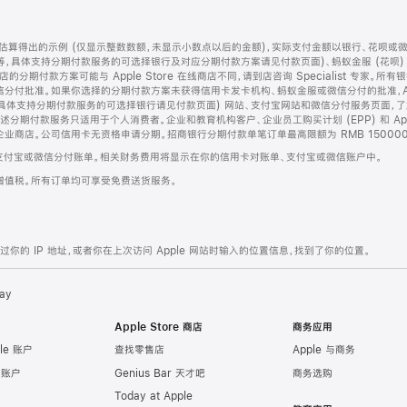
算得出的示例 (仅显示整数数额，未显示小数点以后的金额)，实际支付金额以银行、花呗或
等，具体支持分期付款服务的可选择银行及对应分期付款方案请见付款页面)、蚂蚁金服 (花呗
售店的分期付款方案可能与 Apple Store 在线商店不同，请到店咨询 Specialist 专
分付批准。如果你选择的分期付款方案未获得信用卡发卡机构、蚂蚁金服或微信分付的批准，Ap
具体支持分期付款服务的可选择银行请见付款页面) 网站、支付宝网站和微信分付服务页面，
期付款服务只适用于个人消费者。企业和教育机构客户、企业员工购买计划 (EPP) 和 Appl
企业商店。公司信用卡无资格申请分期。招商银行分期付款单笔订单最高限额为 RMB 150000
支付宝或微信分付账单。相关财务费用将显示在你的信用卡对账单、支付宝或微信账户中。
增值税。所有订单均可享受免费送货服务。
的 IP 地址，或者你在上次访问 Apple 网站时输入的位置信息，找到了你的位置。
ay
Apple Store 商店
商务应用
le 账户
查找零售店
Apple 与商务
e 账户
Genius Bar 天才吧
商务选购
Today at Apple