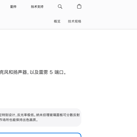
配件
技术支持
概览
技术规格
级麦克风和扬声器，以及雷雳 5 端口。
过特别设计，反光率极低。纳米纹理玻璃面板可分散反射
作场所也能保持出色画质。