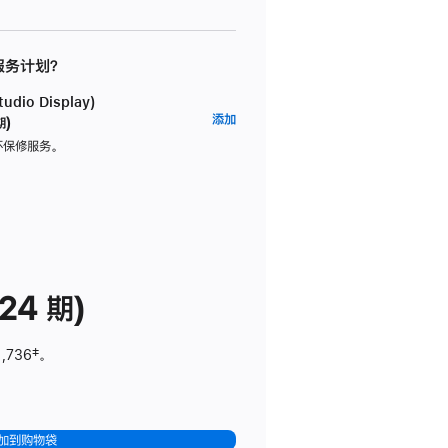
 服务计划？
dio Display)
AppleCare+
添加
期)
服
坏保修服务。
务
计
划
(适
用
于
24 期)
Studio
Display)
1,736
脚
‡。
注
加到购物袋