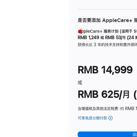
是否要添加 AppleCare+
AppleCare+ 服务计划 (适用于 Stu
RMB 1,249
或
RMB 53/月 (24 
获得长达 3 年的技术支持和意外损
RMB 14,999
或
RMB 625/月 (
含增值税及其他法定税费
：约 RMB 
可享免息分期付款
(Studio
Display
-
添