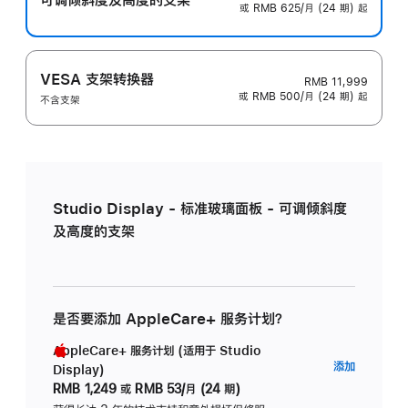
或 RMB 625/月 (24 期) 起
VESA 支架转换器
RMB 11,999
或 RMB 500/月 (24 期) 起
不含支架
Studio Display - 标准玻璃面板 - 可调倾斜度
及高度的支架
是否要添加 AppleCare+ 服务计划？
AppleCare+ 服务计划 (适用于 Studio
AppleC
添加
Display)
服
RMB 1,249
或
RMB 53/月 (24 期)