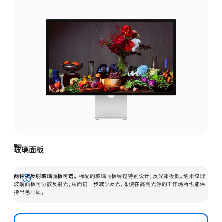
玻璃面板
两种抗反射玻璃面板可选。
标配的玻璃面板经过特别设计，反光率极低。纳米纹理
展
玻璃面板可分散反射光，从而进一步减少反光，即使在高亮光源的工作场所也能保
持出色画质。
开