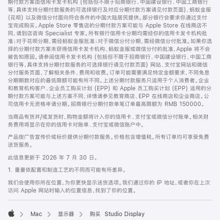
期付款方案由信用卡发卡机构 (包括但不限于招商银行、中国建设银行、中国工商银行
等，具体支持分期付款服务的可选择银行及对应分期付款方案请见付款页面)、蚂蚁金服
(花呗) 以及微信分付面向符合条件的中国大陆居民提供。部分银行会要求你通过支付
宝完成购买。Apple Store 零售店的分期付款方案可能与 Apple Store 在线商店不
同，请到店咨询 Specialist 专家。所有银行信用卡分期均需经你的信用卡发卡机构批
准；对于花呗分期，需经蚂蚁金服批准；对于微信分付分期，需经微信分付批准。如果你选
择的分期付款方案未获得信用卡发卡机构、蚂蚁金服或微信分付的批准，Apple 将不会
被告知原因。请参阅信用卡发卡机构 (包括但不限于招商银行、中国建设银行、中国工商
银行等，具体支持分期付款服务的可选择银行请见付款页面) 网站、支付宝网站和微信
分付服务页面，了解相关条件、费用和收费。订单可能需要满足特定金额要求，不同免息
分期期数对应的最低限额可能有所不同。上述分期付款服务只适用于个人消费者。企业
和教育机构客户、企业员工购买计划 (EPP) 和 Apple 员工购买计划 (EPP) 适用的分
期付款方案可能与上述方案不同，详情请参见教育商店、EPP 在线商店和企业商店。公
司信用卡无资格申请分期。招商银行分期付款单笔订单最高限额为 RMB 150000。
当商品有货并/或发货时，购物金额将计入你的信用卡、支付宝或微信分付账单。相关财
务费用将显示在你的信用卡对账单、支付宝或微信账户中。
产品按广告宣传价或标价提供分期付款服务。价格包含增值税。所有订单均可享受免费
送货服务。
此信息更新于 2026 年 7 月 30 日。
1. 重量依配置和制造工艺的不同而可能有所差异。
我们会使用你所在位置，为你更快显示送货选项。我们通过你的 IP 地址，或者你在上次
访问 Apple 网站时输入的位置信息，找到了你的位置。
Mac
显示器
购买 Studio Display