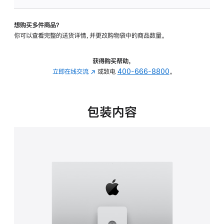
可
调
想购买多件商品？
倾
你可以查看完整的送货详情，并更改购物袋中的商品数量。
斜
度
及
获得购买帮助，
高
立即在线交流
(在
或致电
400-666-8800
。
度
新
的
窗
支
口
包装内容
架
中
的
打
分
开)
期
付
款
选
项)