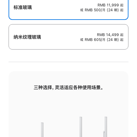
RMB 11,999
起
标准玻璃
或 RMB 500/月 (24 期) 起
RMB 14,499
起
纳米纹理玻璃
或 RMB 605/月 (24 期) 起
三种选择，灵活适应各种使用场景。
标