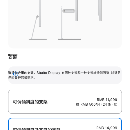
支架
选择你合用的支架。
Studio Display 有两种支架和一种支架转换器可选，以满足
展
你的各种安装需求。
开
RMB 11,999
可调倾斜度的支架
或 RMB 500/月 (24 期) 起
RMB 14,999
可调倾斜度及高‍度的支‍架