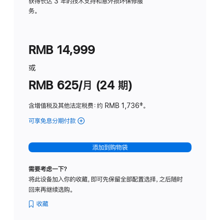
务
获得长达 3 年的技术支持和意外损坏保修服
务。
计
划
(适
RMB 14,999
用
于
或
Studio
RMB 625/月 (24 期)
Display
含增值税及其他法定税费
：约 RMB 1,736
脚
‡。
注
可享免息分期付款
(Studio
Display
-
添加到购物袋
标
准
需要考虑一下？
玻
将此设备加入你的收藏，即可先保留全部配置选择，之后随时
璃
回来再继续选购。
面
板
收藏
-