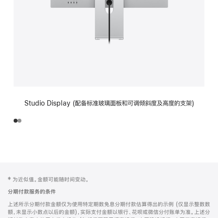
Studio Display (配备标准玻璃面板和可调倾斜度及高度的支架)
网
脚
‡ 为近似值。金额可能随时间变动。
注
页
分期付款服务的条件
页
上述所示分期付款金额仅为使用特定期数免息分期付款估算得出的示例 (仅显示整数数
脚
额，未显示小数点以后的金额)，实际支付金额以银行、花呗或微信分付账单为准。上述分