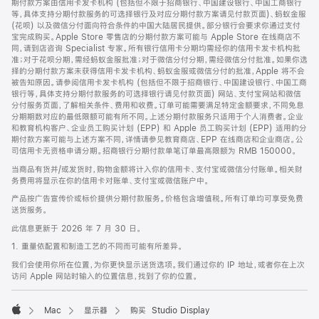
期付款方案由信用卡发卡机构 (包括但不限于招商银行、中国建设银行、中国工商银行
等，具体支持分期付款服务的可选择银行及对应分期付款方案请见付款页面)、蚂蚁金服
(花呗) 以及微信分付面向符合条件的中国大陆居民提供。部分银行会要求你通过支付
宝完成购买。Apple Store 零售店的分期付款方案可能与 Apple Store 在线商店不
同，请到店咨询 Specialist 专家。所有银行信用卡分期均需经你的信用卡发卡机构批
准；对于花呗分期，需经蚂蚁金服批准；对于微信分付分期，需经微信分付批准。如果你选
择的分期付款方案未获得信用卡发卡机构、蚂蚁金服或微信分付的批准，Apple 将不会
被告知原因。请参阅信用卡发卡机构 (包括但不限于招商银行、中国建设银行、中国工商
银行等，具体支持分期付款服务的可选择银行请见付款页面) 网站、支付宝网站和微信
分付服务页面，了解相关条件、费用和收费。订单可能需要满足特定金额要求，不同免息
分期期数对应的最低限额可能有所不同。上述分期付款服务只适用于个人消费者。企业
和教育机构客户、企业员工购买计划 (EPP) 和 Apple 员工购买计划 (EPP) 适用的分
期付款方案可能与上述方案不同，详情请参见教育商店、EPP 在线商店和企业商店。公
司信用卡无资格申请分期。招商银行分期付款单笔订单最高限额为 RMB 150000。
当商品有货并/或发货时，购物金额将计入你的信用卡、支付宝或微信分付账单。相关财
务费用将显示在你的信用卡对账单、支付宝或微信账户中。
产品按广告宣传价或标价提供分期付款服务。价格包含增值税。所有订单均可享受免费
送货服务。
此信息更新于 2026 年 7 月 30 日。
1. 重量依配置和制造工艺的不同而可能有所差异。
我们会使用你所在位置，为你更快显示送货选项。我们通过你的 IP 地址，或者你在上次
访问 Apple 网站时输入的位置信息，找到了你的位置。
Mac
显示器
购买 Studio Display