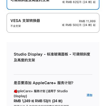
或 RMB 625/月 (24 期) 起
VESA 支架转换器
RMB 11,999
或 RMB 500/月 (24 期) 起
不含支架
Studio Display - 标准玻璃面板 - 可调倾斜度
及高度的支架
是否要添加 AppleCare+ 服务计划？
AppleCare+ 服务计划 (适用于 Studio
AppleC
添加
Display)
服
RMB 1,249
或
RMB 53/月 (24 期)