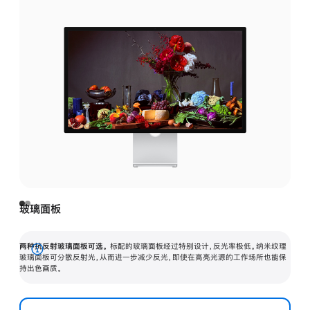
玻璃面板
两种抗反射玻璃面板可选。
标配的玻璃面板经过特别设计，反光率极低。纳米纹理
展
玻璃面板可分散反射光，从而进一步减少反光，即使在高亮光源的工作场所也能保
持出色画质。
开