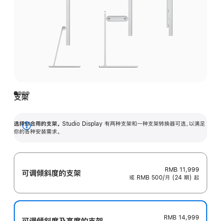
支架
选择你合用的支架。
Studio Display 有两种支架和一种支架转换器可选，以满足
展
你的各种安装需求。
开
RMB 11,999
可调倾斜度的支架
或 RMB 500/月 (24 期) 起
RMB 14,999
可调倾斜度及高‍度的支‍架