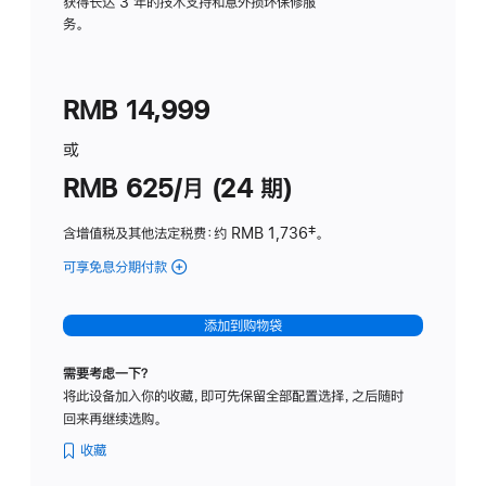
务
获得长达 3 年的技术支持和意外损坏保修服
务。
计
划
(适
RMB 14,999
用
于
或
Studio
RMB 625/月 (24 期)
Display
含增值税及其他法定税费
：约 RMB 1,736
脚
‡。
注
可享免息分期付款
(Studio
Display
-
添加到购物袋
标
准
需要考虑一下？
玻
将此设备加入你的收藏，即可先保留全部配置选择，之后随时
璃
回来再继续选购。
面
板
收藏
-