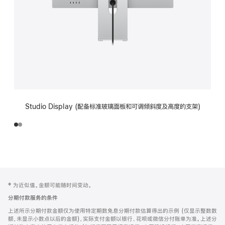
Studio Display (配备标准玻璃面板和可调倾斜度及高度的支架)
网
脚
‡ 为近似值。金额可能随时间变动。
注
页
分期付款服务的条件
页
上述所示分期付款金额仅为使用特定期数免息分期付款估算得出的示例 (仅显示整数数
脚
额，未显示小数点以后的金额)，实际支付金额以银行、花呗或微信分付账单为准。上述分