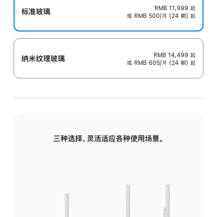
RMB 11,999
起
标准玻璃
或 RMB 500/月 (24 期) 起
RMB 14,499
起
纳米纹理玻璃
或 RMB 605/月 (24 期) 起
三种选择，灵活适应各种使用场景。
标