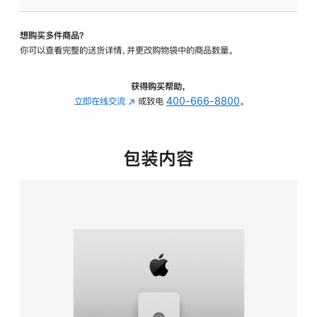
可
调
想购买多件商品？
倾
你可以查看完整的送货详情，并更改购物袋中的商品数量。
斜
度
及
获得购买帮助，
高
立即在线交流
(在
或致电
400-666-8800
。
度
新
的
窗
支
口
包装内容
架
中
的
打
分
开)
期
付
款
选
项)