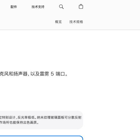
配件
技术支持
概览
技术规格
级麦克风和扬声器，以及雷雳 5 端口。
过特别设计，反光率极低。纳米纹理玻璃面板可分散反射
作场所也能保持出色画质。