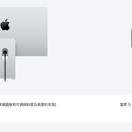
款
选
项)
配备标准玻璃面板和可调倾斜度及高度的支架)
雷雳 5 