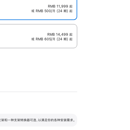
RMB 11,999
起
或 RMB 500/月 (24 期) 起
RMB 14,499
起
或 RMB 605/月 (24 期) 起
配可调倾斜度及高度的支架，额外增加 105
VESA 支架转换器
 有两种支架和一种支架转换器可选，以满足你的各种安装需求。
毫米的高度调节范围。
容的支架 (未随附)