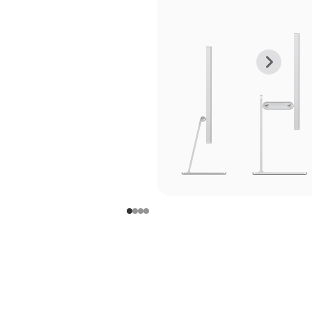
上
下
一
一
张
张
图
图
库
库
图
图
片
片
-
-
支
支
架
架