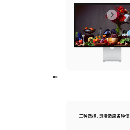
上
下
一
一
张
张
图
图
库
库
图
图
片
片
-
-
玻
玻
璃
璃
三种选择，灵活适应各种使
面
面
板
板