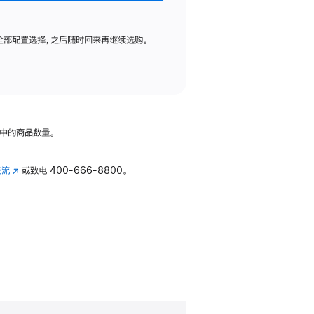
全部配置选择，之后随时回来再继续选购。
中的商品数量。
交流
(在
或致电
400-666-8800。
新
窗
口
中
打
开)