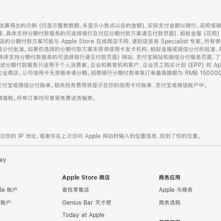
算得出的示例 (仅显示整数数额，未显示小数点以后的金额)，实际支付金额以银行、花呗或
等，具体支持分期付款服务的可选择银行及对应分期付款方案请见付款页面)、蚂蚁金服 (花呗
售店的分期付款方案可能与 Apple Store 在线商店不同，请到店咨询 Specialist 专
分付批准。如果你选择的分期付款方案未获得信用卡发卡机构、蚂蚁金服或微信分付的批准，Ap
具体支持分期付款服务的可选择银行请见付款页面) 网站、支付宝网站和微信分付服务页面，
期付款服务只适用于个人消费者。企业和教育机构客户、企业员工购买计划 (EPP) 和 Appl
企业商店。公司信用卡无资格申请分期。招商银行分期付款单笔订单最高限额为 RMB 150000
支付宝或微信分付账单。相关财务费用将显示在你的信用卡对账单、支付宝或微信账户中。
增值税。所有订单均可享受免费送货服务。
的 IP 地址，或者你在上次访问 Apple 网站时输入的位置信息，找到了你的位置。
ay
Apple Store 商店
商务应用
le 账户
查找零售店
Apple 与商务
e 账户
Genius Bar 天才吧
商务选购
Today at Apple