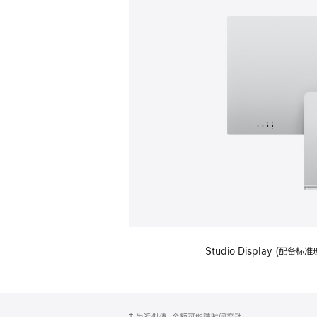
Studio Display (
网
脚