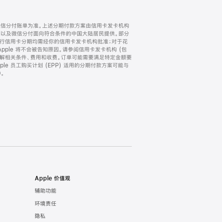
微信分付账单为准。上述分期付款方案由信用卡发卡机构
) 以及微信分付面向符合条件的中国大陆居民提供。部分
家。所有银行信用卡分期均需经你的信用卡发卡机构批准；对于花
ple 将不会被告知原因。请参阅信用卡发卡机构 (包
了解相关条件、费用和收费。订单可能需要满足特定金额要
e 员工购买计划 (EPP) 适用的分期付款方案可能与
。
Apple 价值观
辅助功能
环境责任
隐私