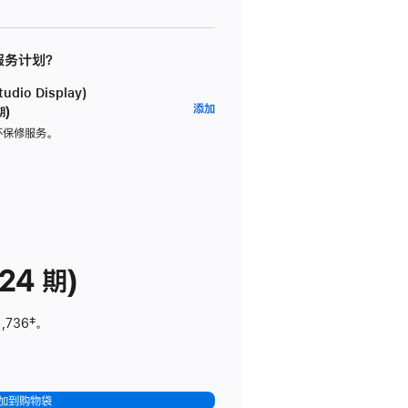
 服务计划？
dio Display)
AppleCare+
添加
期)
服
坏保修服务。
务
计
划
(适
用
于
24 期)
Studio
Display)
1,736
脚
‡。
注
加到购物袋