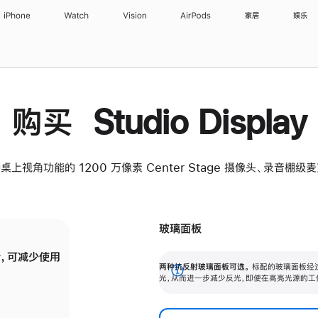
iPhone
Watch
Vision
AirPods
家居
娱乐
购买 Studio Display
桌上视角功能的 1200 万像素 Center Stage 摄像头、录音棚
玻璃面板
，可减少使用
纳米纹理玻璃面板可进一步减少反光，即使在
两种抗反射玻璃面板可选。
标配的玻璃面板经
。
有高亮光源的场所使用，也能保持出色画质。
展
光，从而进一步减少反光，即使在高亮光源的工
开