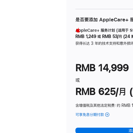
是否要添加 AppleCare+
AppleCare+ 服务计划 (适用于 Stu
RMB 1,249
或
RMB 53/月 (24 
获得长达 3 年的技术支持和意外损
RMB 14,999
或
RMB 625/月 (
含增值税及其他法定税费
：约 RMB 
可享免息分期付款
(Studio
Display
-
添