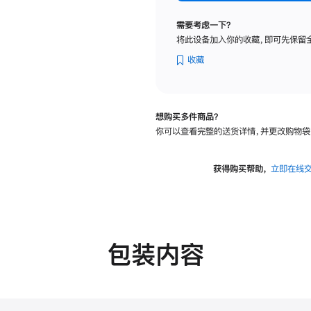
标
准
需要考虑一下？
玻
将此设备加入你的收藏，即可先保留
璃
面
收藏
板
-
可
想购买多件商品？
调
你可以查看完整的送货详情，并更改购物袋
倾
斜
度
获得购买帮助，
立即在线
及
高
度
的
支
包装内容
架
的
分
期
付