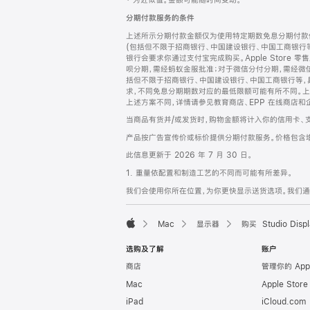
‡ 为近似值。金额可能随时间变动。
注
页
分期付款服务的条件
页
上述所示分期付款金额仅为使用特定期数免息分期付款估
脚
(包括但不限于招商银行、中国建设银行、中国工商银行
银行会要求你通过支付宝完成购买。Apple Store 零
呗分期，需经蚂蚁金服批准；对于微信分付分期，需经微信
括但不限于招商银行、中国建设银行、中国工商银行等，
求，不同免息分期期数对应的最低限额可能有所不同。上述分
上述方案不同，详情请参见教育商店、EPP 在线商店和
当商品有货并/或发货时，购物金额将计入你的信用卡、
产品按广告宣传价或标价提供分期付款服务。价格包含
此信息更新于 2026 年 7 月 30 日。
1. 重量依配置和制造工艺的不同而可能有所差异。
我们会使用你所在位置，为你更快显示送货选项。我们通过你
Mac
显示器
购买 Studio Displ
Apple
选购及了解
账户
商店
管理你的 App
Mac
Apple Stor
iPad
iCloud.com