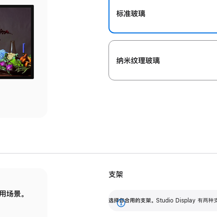
标准玻璃
纳米纹理玻璃
支架
用场景。
标配可调倾斜度的支架，提供 30 度的倾斜度
选
选择你合用的支架。
Studio Display
调节范围。
展