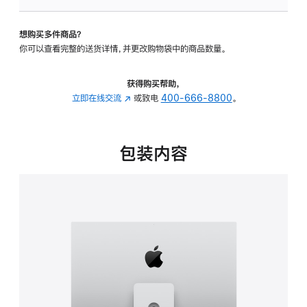
可
调
想购买多件商品？
倾
你可以查看完整的送货详情，并更改购物袋中的商品数量。
斜
度
及
获得购买帮助，
高
立即在线交流
(在
或致电
400-666-8800
。
度
新
的
窗
支
口
包装内容
架
中
的
打
分
开)
期
付
款
选
项)