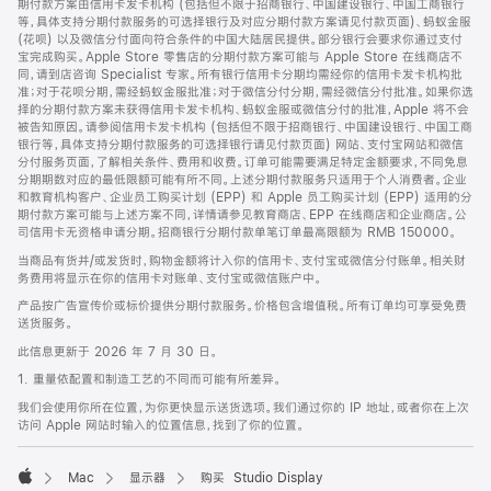
期付款方案由信用卡发卡机构 (包括但不限于招商银行、中国建设银行、中国工商银行
等，具体支持分期付款服务的可选择银行及对应分期付款方案请见付款页面)、蚂蚁金服
(花呗) 以及微信分付面向符合条件的中国大陆居民提供。部分银行会要求你通过支付
宝完成购买。Apple Store 零售店的分期付款方案可能与 Apple Store 在线商店不
同，请到店咨询 Specialist 专家。所有银行信用卡分期均需经你的信用卡发卡机构批
准；对于花呗分期，需经蚂蚁金服批准；对于微信分付分期，需经微信分付批准。如果你选
择的分期付款方案未获得信用卡发卡机构、蚂蚁金服或微信分付的批准，Apple 将不会
被告知原因。请参阅信用卡发卡机构 (包括但不限于招商银行、中国建设银行、中国工商
银行等，具体支持分期付款服务的可选择银行请见付款页面) 网站、支付宝网站和微信
分付服务页面，了解相关条件、费用和收费。订单可能需要满足特定金额要求，不同免息
分期期数对应的最低限额可能有所不同。上述分期付款服务只适用于个人消费者。企业
和教育机构客户、企业员工购买计划 (EPP) 和 Apple 员工购买计划 (EPP) 适用的分
期付款方案可能与上述方案不同，详情请参见教育商店、EPP 在线商店和企业商店。公
司信用卡无资格申请分期。招商银行分期付款单笔订单最高限额为 RMB 150000。
当商品有货并/或发货时，购物金额将计入你的信用卡、支付宝或微信分付账单。相关财
务费用将显示在你的信用卡对账单、支付宝或微信账户中。
产品按广告宣传价或标价提供分期付款服务。价格包含增值税。所有订单均可享受免费
送货服务。
此信息更新于 2026 年 7 月 30 日。
1. 重量依配置和制造工艺的不同而可能有所差异。
我们会使用你所在位置，为你更快显示送货选项。我们通过你的 IP 地址，或者你在上次
访问 Apple 网站时输入的位置信息，找到了你的位置。
Mac
显示器
购买 Studio Display