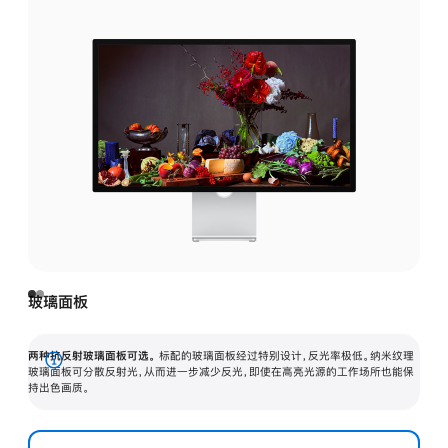
玻璃面板
两种抗反射玻璃面板可选。
标配的玻璃面板经过特别设计，反光率极低。纳米纹理
展
玻璃面板可分散反射光，从而进一步减少反光，即使在高亮光源的工作场所也能保
持出色画质。
开