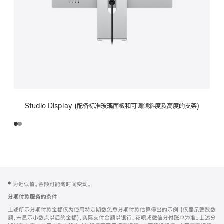
Studio Display (配备标准玻璃面板和可调倾斜度及高度的支架)
网
脚
‡ 为近似值。金额可能随时间变动。
注
页
分期付款服务的条件
页
上述所示分期付款金额仅为使用特定期数免息分期付款估算得出的示例 (仅显示整数数
脚
额，未显示小数点以后的金额)，实际支付金额以银行、花呗或微信分付账单为准。上述分