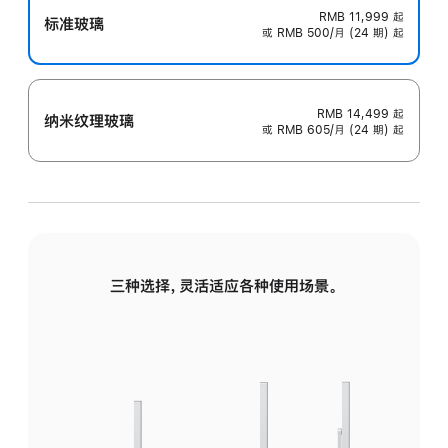
RMB 11,999
起
标准玻璃
或 RMB 500/月 (24 期) 起
RMB 14,499
起
纳米纹理玻璃
或 RMB 605/月 (24 期) 起
三种选择，灵活适应各种使用场景。
标