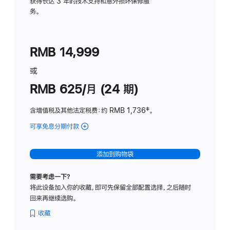
务
获得长达 3 年的技术支持和意外损坏保修服
务。
计
划
(适
RMB 14,999
用
于
或
Studio
RMB 625/月 (24 期)
Display
含增值税及其他法定税费
：约 RMB 1,736
脚
‡。
注
可享免息分期付款
(Studio
Display
-
添加到购物袋
标
准
需要考虑一下？
玻
将此设备加入你的收藏，即可先保留全部配置选择，之后随时
璃
回来再继续选购。
面
板
收藏
-