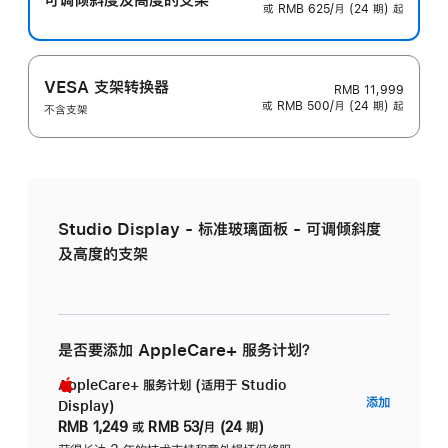
或 RMB 625/月 (24 期) 起
VESA 支架转换器
RMB 11,999
或 RMB 500/月 (24 期) 起
不含支架
Studio Display - 标准玻璃面板 - 可调倾斜度
及高度的支架
是否要添加 AppleCare+ 服务计划？
AppleCare+ 服务计划 (适用于 Studio
AppleC
添加
Display)
服
RMB 1,249
或
RMB 53/月 (24 期)