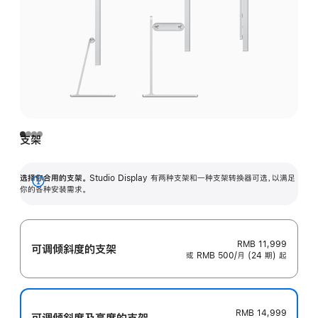
支架
选择你合用的支架。
Studio Display 有两种支架和一种支架转换器可选，以满足
展
你的各种安装需求。
开
RMB 11,999
可调倾斜度的支架
或 RMB 500/月 (24 期) 起
RMB 14,999
可调倾斜度及高‍度的支‍架