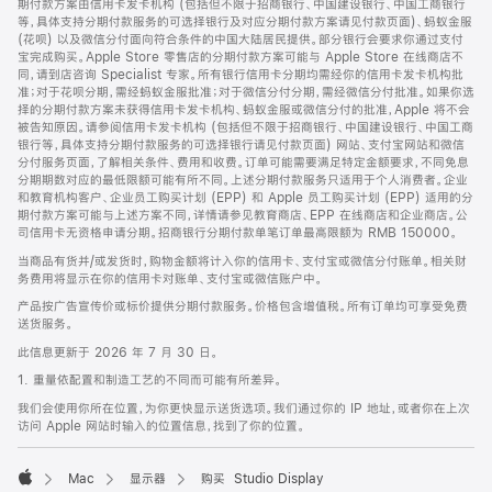
期付款方案由信用卡发卡机构 (包括但不限于招商银行、中国建设银行、中国工商银行
等，具体支持分期付款服务的可选择银行及对应分期付款方案请见付款页面)、蚂蚁金服
(花呗) 以及微信分付面向符合条件的中国大陆居民提供。部分银行会要求你通过支付
宝完成购买。Apple Store 零售店的分期付款方案可能与 Apple Store 在线商店不
同，请到店咨询 Specialist 专家。所有银行信用卡分期均需经你的信用卡发卡机构批
准；对于花呗分期，需经蚂蚁金服批准；对于微信分付分期，需经微信分付批准。如果你选
择的分期付款方案未获得信用卡发卡机构、蚂蚁金服或微信分付的批准，Apple 将不会
被告知原因。请参阅信用卡发卡机构 (包括但不限于招商银行、中国建设银行、中国工商
银行等，具体支持分期付款服务的可选择银行请见付款页面) 网站、支付宝网站和微信
分付服务页面，了解相关条件、费用和收费。订单可能需要满足特定金额要求，不同免息
分期期数对应的最低限额可能有所不同。上述分期付款服务只适用于个人消费者。企业
和教育机构客户、企业员工购买计划 (EPP) 和 Apple 员工购买计划 (EPP) 适用的分
期付款方案可能与上述方案不同，详情请参见教育商店、EPP 在线商店和企业商店。公
司信用卡无资格申请分期。招商银行分期付款单笔订单最高限额为 RMB 150000。
当商品有货并/或发货时，购物金额将计入你的信用卡、支付宝或微信分付账单。相关财
务费用将显示在你的信用卡对账单、支付宝或微信账户中。
产品按广告宣传价或标价提供分期付款服务。价格包含增值税。所有订单均可享受免费
送货服务。
此信息更新于 2026 年 7 月 30 日。
1. 重量依配置和制造工艺的不同而可能有所差异。
我们会使用你所在位置，为你更快显示送货选项。我们通过你的 IP 地址，或者你在上次
访问 Apple 网站时输入的位置信息，找到了你的位置。
Mac
显示器
购买 Studio Display