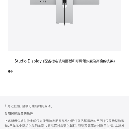
Studio Display (配备标准玻璃面板和可调倾斜度及高度的支架)
网
脚
‡ 为近似值。金额可能随时间变动。
注
页
分期付款服务的条件
页
上述所示分期付款金额仅为使用特定期数免息分期付款估算得出的示例 (仅显示整数数
脚
额，未显示小数点以后的金额)，实际支付金额以银行、花呗或微信分付账单为准。上述分