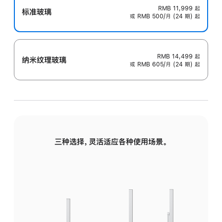
RMB 11,999
起
标准玻璃
或 RMB 500/月 (24 期) 起
RMB 14,499
起
纳米纹理玻璃
或 RMB 605/月 (24 期) 起
三种选择，灵活适应各种使用场景。
标