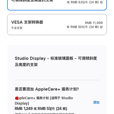
或 RMB 625/月 (24 期) 起
VESA 支架转换器
RMB 11,999
或 RMB 500/月 (24 期) 起
不含支架
Studio Display - 标准玻璃面板 - 可调倾斜度
及高度的支架
是否要添加 AppleCare+ 服务计划？
AppleCare+ 服务计划 (适用于 Studio
AppleC
添加
Display)
服
RMB 1,249
或
RMB 53/月 (24 期)