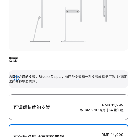
支架
选择你合用的支架。
Studio Display 有两种支架和一种支架转换器可选，以满足
展
你的各种安装需求。
开
RMB 11,999
可调倾斜度的支架
或 RMB 500/月 (24 期) 起
RMB 14,999
可调倾斜度及高‍度的支‍架