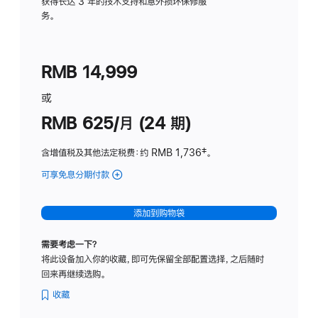
务
获得长达 3 年的技术支持和意外损坏保修服
务。
计
划
(适
RMB 14,999
用
于
或
Studio
RMB 625/月 (24 期)
Display
含增值税及其他法定税费
：约 RMB 1,736
脚
‡。
注
可享免息分期付款
(Studio
Display
-
添加到购物袋
标
准
需要考虑一下？
玻
将此设备加入你的收藏，即可先保留全部配置选择，之后随时
璃
回来再继续选购。
面
板
收藏
-