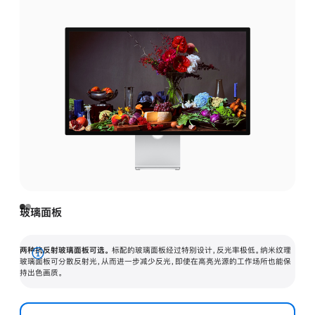
玻璃面板
两种抗反射玻璃面板可选。
标配的玻璃面板经过特别设计，反光率极低。纳米纹理
展
玻璃面板可分散反射光，从而进一步减少反光，即使在高亮光源的工作场所也能保
持出色画质。
开