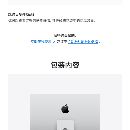
可
调
想购买多件商品？
倾
你可以查看完整的送货详情，并更改购物袋中的商品数量。
斜
度
及
获得购买帮助，
高
立即在线交流
(在
或致电
400-666-8800
。
度
新
的
窗
支
口
包装内容
架
中
的
打
分
开)
期
付
款
选
项)