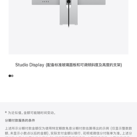
Studio Display (配备标准玻璃面板和可调倾斜度及高度的支架)
网
脚
‡ 为近似值。金额可能随时间变动。
注
页
分期付款服务的条件
页
上述所示分期付款金额仅为使用特定期数免息分期付款估算得出的示例 (仅显示整数数
脚
额，未显示小数点以后的金额)，实际支付金额以银行、花呗或微信分付账单为准。上述分