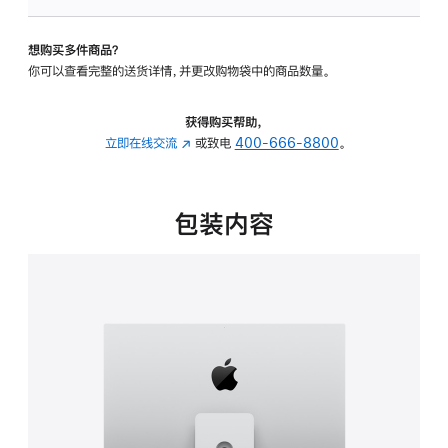
可
调
想购买多件商品？
倾
你可以查看完整的送货详情，并更改购物袋中的商品数量。
斜
度
及
获得购买帮助，
高
立即在线交流
(在
或致电
400-666-8800
。
度
新
的
窗
支
口
包装内容
架
中
的
打
分
开)
期
付
款
选
项)