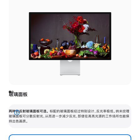
玻璃面板
两种抗反射玻璃面板可选。
标配的玻璃面板经过特别设计，反光率极低。纳米纹理
展
玻璃面板可分散反射光，从而进一步减少反光，即使在高亮光源的工作场所也能保
持出色画质。
开