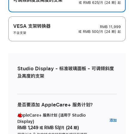
或 RMB 625/月 (24 期) 起
VESA 支架转换器
RMB 11,999
或 RMB 500/月 (24 期) 起
不含支架
Studio Display - 标准玻璃面板 - 可调倾斜度
及高度的支架
是否要添加 AppleCare+ 服务计划？
AppleCare+ 服务计划 (适用于 Studio
AppleC
添加
Display)
服
RMB 1,249
或
RMB 53/月 (24 期)