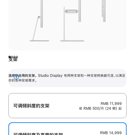
支架
选择你合用的支架。
Studio Display 有两种支架和一种支架转换器可选，以满足
展
你的各种安装需求。
开
RMB 11,999
可调倾斜度的支架
或 RMB 500/月 (24 期) 起
RMB 14,999
可调倾斜度及高‍度的支‍架