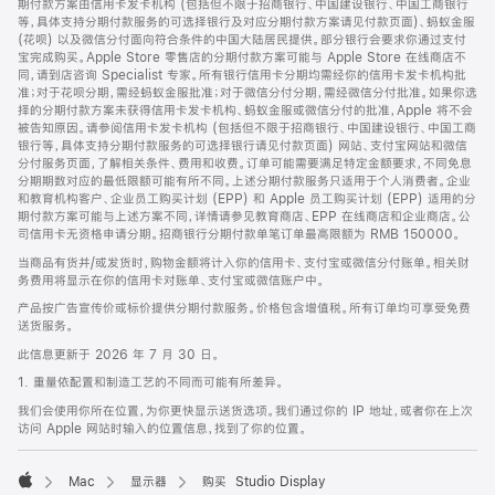
期付款方案由信用卡发卡机构 (包括但不限于招商银行、中国建设银行、中国工商银行
等，具体支持分期付款服务的可选择银行及对应分期付款方案请见付款页面)、蚂蚁金服
(花呗) 以及微信分付面向符合条件的中国大陆居民提供。部分银行会要求你通过支付
宝完成购买。Apple Store 零售店的分期付款方案可能与 Apple Store 在线商店不
同，请到店咨询 Specialist 专家。所有银行信用卡分期均需经你的信用卡发卡机构批
准；对于花呗分期，需经蚂蚁金服批准；对于微信分付分期，需经微信分付批准。如果你选
择的分期付款方案未获得信用卡发卡机构、蚂蚁金服或微信分付的批准，Apple 将不会
被告知原因。请参阅信用卡发卡机构 (包括但不限于招商银行、中国建设银行、中国工商
银行等，具体支持分期付款服务的可选择银行请见付款页面) 网站、支付宝网站和微信
分付服务页面，了解相关条件、费用和收费。订单可能需要满足特定金额要求，不同免息
分期期数对应的最低限额可能有所不同。上述分期付款服务只适用于个人消费者。企业
和教育机构客户、企业员工购买计划 (EPP) 和 Apple 员工购买计划 (EPP) 适用的分
期付款方案可能与上述方案不同，详情请参见教育商店、EPP 在线商店和企业商店。公
司信用卡无资格申请分期。招商银行分期付款单笔订单最高限额为 RMB 150000。
当商品有货并/或发货时，购物金额将计入你的信用卡、支付宝或微信分付账单。相关财
务费用将显示在你的信用卡对账单、支付宝或微信账户中。
产品按广告宣传价或标价提供分期付款服务。价格包含增值税。所有订单均可享受免费
送货服务。
此信息更新于 2026 年 7 月 30 日。
1. 重量依配置和制造工艺的不同而可能有所差异。
我们会使用你所在位置，为你更快显示送货选项。我们通过你的 IP 地址，或者你在上次
访问 Apple 网站时输入的位置信息，找到了你的位置。
Mac
显示器
购买 Studio Display