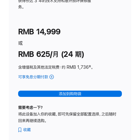
务
获得长达 3 年的技术支持和意外损坏保修服
务。
计
划
(适
RMB 14,999
用
于
或
Studio
RMB 625/月 (24 期)
Display
含增值税及其他法定税费
：约 RMB 1,736
脚
‡。
注
可享免息分期付款
(Studio
Display
-
添加到购物袋
标
准
需要考虑一下？
玻
将此设备加入你的收藏，即可先保留全部配置选择，之后随时
璃
回来再继续选购。
面
板
收藏
-