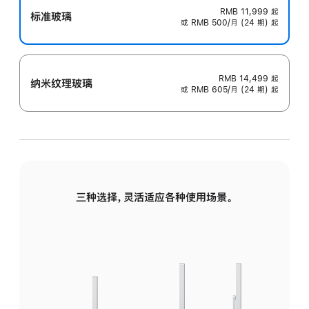
RMB 11,999
起
标准玻璃
或 RMB 500/月 (24 期) 起
RMB 14,499
起
纳米纹理玻璃
或 RMB 605/月 (24 期) 起
三种选择，灵活适应各种使用场景。
标