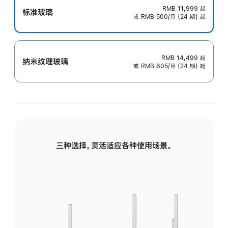
RMB 11,999
起
标准玻璃
或 RMB 500/月 (24 期) 起
RMB 14,499
起
纳米纹理玻璃
或 RMB 605/月 (24 期) 起
三种选择，灵活适应各种使用场景。
标