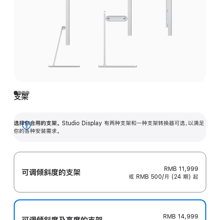
支架
选择你合用的支架。
Studio Display 有两种支架和一种支架转换器可选，以满足
展
你的各种安装需求。
开
RMB 11,999
可调倾斜度的支架
或 RMB 500/月 (24 期) 起
RMB 14,999
可调倾斜度及高‍度的支‍架