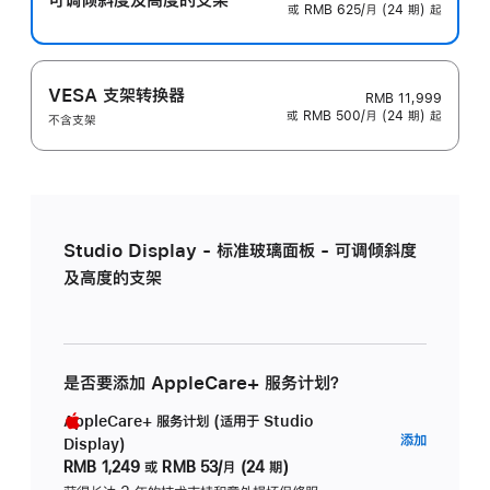
或 RMB 625/月 (24 期) 起
VESA 支架转换器
RMB 11,999
或 RMB 500/月 (24 期) 起
不含支架
Studio Display - 标准玻璃面板 - 可调倾斜度
及高度的支架
是否要添加 AppleCare+ 服务计划？
AppleCare+ 服务计划 (适用于 Studio
AppleC
添加
Display)
服
RMB 1,249
或
RMB 53/月 (24 期)