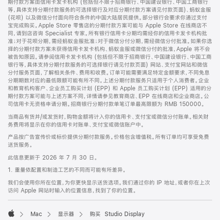
期付款方案由信用卡发卡机构 (包括但不限于招商银行、中国建设银行、中国工商银行
等，具体支持分期付款服务的可选择银行及对应分期付款方案请见付款页面)、蚂蚁金服
(花呗) 以及微信分付面向符合条件的中国大陆居民提供。部分银行会要求你通过支付
宝完成购买。Apple Store 零售店的分期付款方案可能与 Apple Store 在线商店不
同，请到店咨询 Specialist 专家。所有银行信用卡分期均需经你的信用卡发卡机构批
准；对于花呗分期，需经蚂蚁金服批准；对于微信分付分期，需经微信分付批准。如果你选
择的分期付款方案未获得信用卡发卡机构、蚂蚁金服或微信分付的批准，Apple 将不会
被告知原因。请参阅信用卡发卡机构 (包括但不限于招商银行、中国建设银行、中国工商
银行等，具体支持分期付款服务的可选择银行请见付款页面) 网站、支付宝网站和微信
分付服务页面，了解相关条件、费用和收费。订单可能需要满足特定金额要求，不同免息
分期期数对应的最低限额可能有所不同。上述分期付款服务只适用于个人消费者。企业
和教育机构客户、企业员工购买计划 (EPP) 和 Apple 员工购买计划 (EPP) 适用的分
期付款方案可能与上述方案不同，详情请参见教育商店、EPP 在线商店和企业商店。公
司信用卡无资格申请分期。招商银行分期付款单笔订单最高限额为 RMB 150000。
当商品有货并/或发货时，购物金额将计入你的信用卡、支付宝或微信分付账单。相关财
务费用将显示在你的信用卡对账单、支付宝或微信账户中。
产品按广告宣传价或标价提供分期付款服务。价格包含增值税。所有订单均可享受免费
送货服务。
此信息更新于 2026 年 7 月 30 日。
1. 重量依配置和制造工艺的不同而可能有所差异。
我们会使用你所在位置，为你更快显示送货选项。我们通过你的 IP 地址，或者你在上次
访问 Apple 网站时输入的位置信息，找到了你的位置。
Mac
显示器
购买 Studio Display