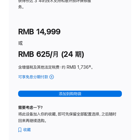
务
获得长达 3 年的技术支持和意外损坏保修服
务。
计
划
(适
RMB 14,999
用
于
或
Studio
RMB 625/月 (24 期)
Display
含增值税及其他法定税费
：约 RMB 1,736
脚
‡。
注
可享免息分期付款
(Studio
Display
-
添加到购物袋
标
准
需要考虑一下？
玻
将此设备加入你的收藏，即可先保留全部配置选择，之后随时
璃
回来再继续选购。
面
板
收藏
-