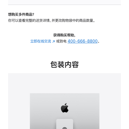
可
调
想购买多件商品？
倾
你可以查看完整的送货详情，并更改购物袋中的商品数量。
斜
度
及
获得购买帮助，
高
立即在线交流
(在
或致电
400-666-8800
。
度
新
的
窗
支
口
包装内容
架
中
的
打
分
开)
期
付
款
选
项)