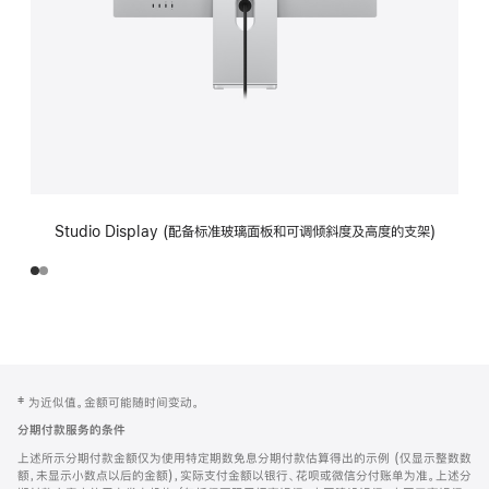
Studio Display (配备标准玻璃面板和可调倾斜度及高度的支架)
网
脚
‡ 为近似值。金额可能随时间变动。
注
页
分期付款服务的条件
页
上述所示分期付款金额仅为使用特定期数免息分期付款估算得出的示例 (仅显示整数数
脚
额，未显示小数点以后的金额)，实际支付金额以银行、花呗或微信分付账单为准。上述分