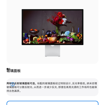
玻璃面板
两种抗反射玻璃面板可选。
标配的玻璃面板经过特别设计，反光率极低。纳米纹理
展
玻璃面板可分散反射光，从而进一步减少反光，即使在高亮光源的工作场所也能保
持出色画质。
开