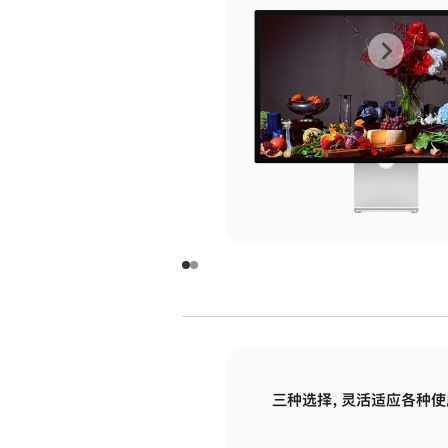
上
下
一
一
张
张
图
图
库
库
图
图
片
片
-
-
玻
玻
璃
璃
三种选择，灵活适应各种使
面
面
板
板