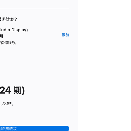
 服务计划？
dio Display)
AppleCare+
添加
期)
服
坏保修服务。
务
计
划
(适
用
于
24 期)
Studio
Display)
1,736
脚
‡。
注
加到购物袋