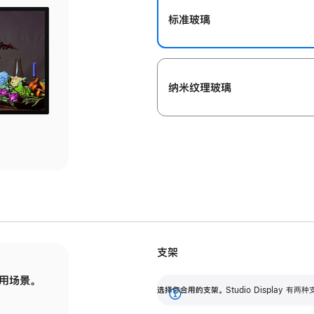
标准玻璃
纳米纹理玻璃
支架
用场景。
标配可调倾斜度的支架，提供 30 度的倾斜度
选
选择你合用的支架。
Studio Display
调节范围。
展