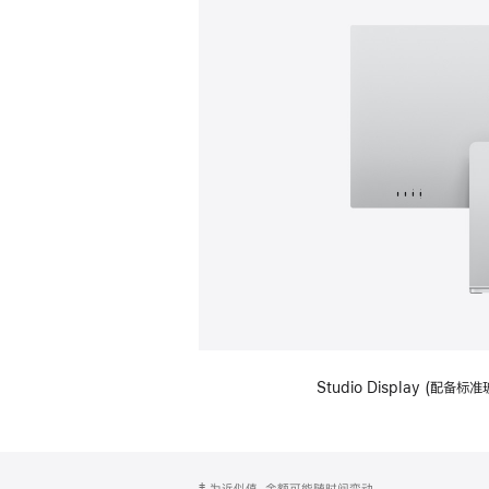
Studio Display (
网
脚