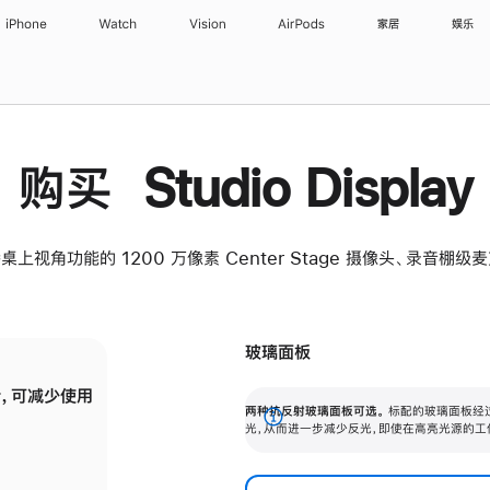
iPhone
Watch
Vision
AirPods
家居
娱乐
购买 Studio Display
桌上视角功能的 1200 万像素 Center Stage 摄像头、录音棚
玻璃面板
，可减少使用
纳米纹理玻璃面板可进一步减少反光，即使在
两种抗反射玻璃面板可选。
标配的玻璃面板经
。
有高亮光源的场所使用，也能保持出色画质。
展
光，从而进一步减少反光，即使在高亮光源的工
开