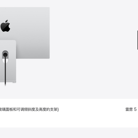
款
选
项)
配备标准玻璃面板和可调倾斜度及高度的支架)
雷雳 5 