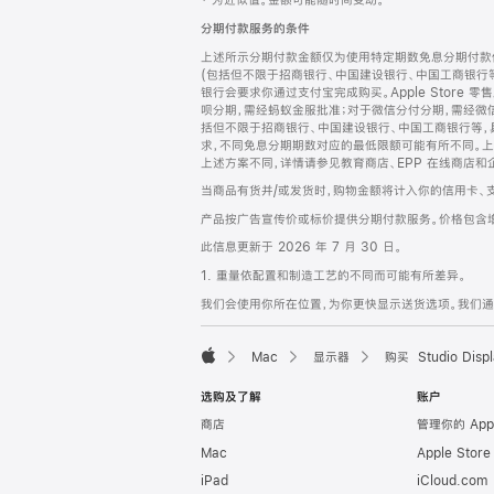
‡ 为近似值。金额可能随时间变动。
注
页
分期付款服务的条件
页
上述所示分期付款金额仅为使用特定期数免息分期付款估
脚
(包括但不限于招商银行、中国建设银行、中国工商银行
银行会要求你通过支付宝完成购买。Apple Store 零
呗分期，需经蚂蚁金服批准；对于微信分付分期，需经微信
括但不限于招商银行、中国建设银行、中国工商银行等，
求，不同免息分期期数对应的最低限额可能有所不同。上述分
上述方案不同，详情请参见教育商店、EPP 在线商店和
当商品有货并/或发货时，购物金额将计入你的信用卡、
产品按广告宣传价或标价提供分期付款服务。价格包含
此信息更新于 2026 年 7 月 30 日。
1. 重量依配置和制造工艺的不同而可能有所差异。
我们会使用你所在位置，为你更快显示送货选项。我们通过你
Mac
显示器
购买 Studio Displ
Apple
选购及了解
账户
商店
管理你的 App
Mac
Apple Stor
iPad
iCloud.com