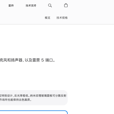
配件
技术支持
概览
技术规格
级麦克风和扬声器，以及雷雳 5 端口。
过特别设计，反光率极低。纳米纹理玻璃面板可分散反射
作场所也能保持出色画质。