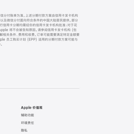
微信分付账单为准。上述分期付款方案由信用卡发卡机构
) 以及微信分付面向符合条件的中国大陆居民提供。部分
家。所有银行信用卡分期均需经你的信用卡发卡机构批准；对于花
ple 将不会被告知原因。请参阅信用卡发卡机构 (包
了解相关条件、费用和收费。订单可能需要满足特定金额要
e 员工购买计划 (EPP) 适用的分期付款方案可能与
。
Apple 价值观
辅助功能
环境责任
隐私