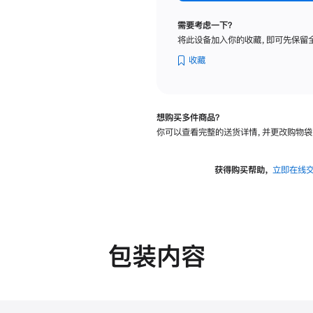
标
准
需要考虑一下？
玻
将此设备加入你的收藏，即可先保留
璃
面
收藏
板
-
可
想购买多件商品？
调
你可以查看完整的送货详情，并更改购物袋
倾
斜
度
获得购买帮助，
立即在线
及
高
度
的
支
包装内容
架
的
分
期
付