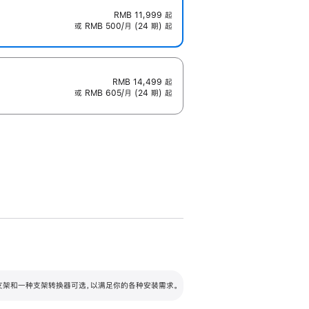
RMB 11,999
起
或 RMB 500/月 (24 期) 起
RMB 14,499
起
或 RMB 605/月 (24 期) 起
配可调倾斜度及高度的支架，额外增加 105
VESA 支架转换器
 有两种支架和一种支架转换器可选，以满足你的各种安装需求。
毫米的高度调节范围。
容的支架 (未随附)