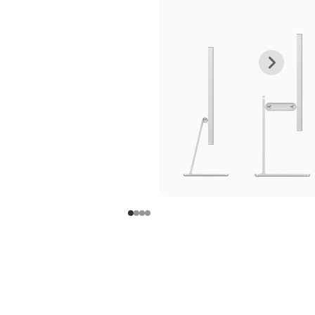
上
下
一
一
张
张
图
图
库
库
图
图
片
片
-
-
支
支
架
架