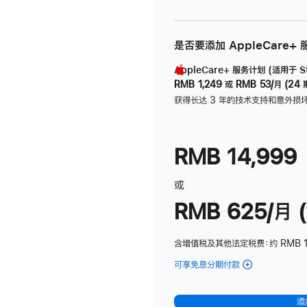
是否要添加 AppleCare+
AppleCare+ 服务计划 (适用于 Stu
RMB 1,249
或
RMB 53/月 (24 
获得长达 3 年的技术支持和意外损
RMB 14,999
或
RMB 625/月 (
含增值税及其他法定税费
：约 RMB 
可享免息分期付款
(Studio
Display
-
添