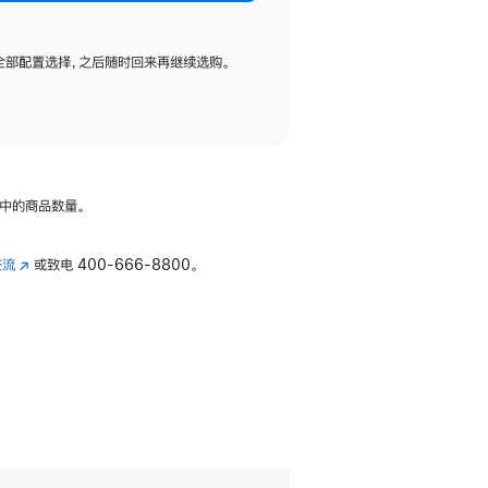
全部配置选择，之后随时回来再继续选购。
中的商品数量。
交流
(在
或致电
400-666-8800。
新
窗
口
中
打
开)