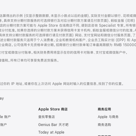
算得出的示例 (仅显示整数数额，未显示小数点以后的金额)，实际支付金额以银行、花呗或
等，具体支持分期付款服务的可选择银行及对应分期付款方案请见付款页面)、蚂蚁金服 (花呗
售店的分期付款方案可能与 Apple Store 在线商店不同，请到店咨询 Specialist 专
分付批准。如果你选择的分期付款方案未获得信用卡发卡机构、蚂蚁金服或微信分付的批准，Ap
具体支持分期付款服务的可选择银行请见付款页面) 网站、支付宝网站和微信分付服务页面，
期付款服务只适用于个人消费者。企业和教育机构客户、企业员工购买计划 (EPP) 和 Appl
企业商店。公司信用卡无资格申请分期。招商银行分期付款单笔订单最高限额为 RMB 150000
支付宝或微信分付账单。相关财务费用将显示在你的信用卡对账单、支付宝或微信账户中。
增值税。所有订单均可享受免费送货服务。
的 IP 地址，或者你在上次访问 Apple 网站时输入的位置信息，找到了你的位置。
ay
Apple Store 商店
商务应用
le 账户
查找零售店
Apple 与商务
e 账户
Genius Bar 天才吧
商务选购
Today at Apple