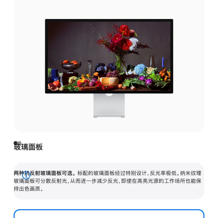
玻璃面板
两种抗反射玻璃面板可选。
标配的玻璃面板经过特别设计，反光率极低。纳米纹理
展
玻璃面板可分散反射光，从而进一步减少反光，即使在高亮光源的工作场所也能保
持出色画质。
开