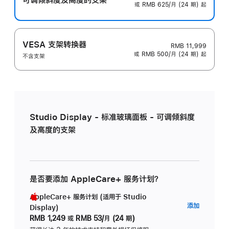
或 RMB 625/月 (24 期) 起
VESA 支架转换器
RMB 11,999
或 RMB 500/月 (24 期) 起
不含支架
Studio Display - 标准玻璃面板 - 可调倾斜度
及高度的支架
是否要添加 AppleCare+ 服务计划？
AppleCare+ 服务计划 (适用于 Studio
AppleC
添加
Display)
服
RMB 1,249
或
RMB 53/月 (24 期)