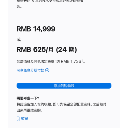
务
获得长达 3 年的技术支持和意外损坏保修服
务。
计
划
(适
RMB 14,999
用
于
或
Studio
RMB 625/月 (24 期)
Display
含增值税及其他法定税费
：约 RMB 1,736
脚
‡。
注
可享免息分期付款
(Studio
Display
-
添加到购物袋
标
准
需要考虑一下？
玻
将此设备加入你的收藏，即可先保留全部配置选择，之后随时
璃
回来再继续选购。
面
板
收藏
-