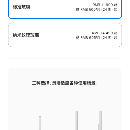
RMB 11,999
起
标准玻璃
或 RMB 500/月 (24 期) 起
RMB 14,499
起
纳米纹理玻璃
或 RMB 605/月 (24 期) 起
三种选择，灵活适应各种使用场景。
标