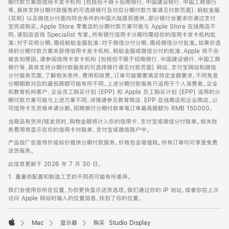
期付款方案由信用卡发卡机构 (包括但不限于招商银行、中国建设银行、中国工商银行
等，具体支持分期付款服务的可选择银行及对应分期付款方案请见付款页面)、蚂蚁金服
(花呗) 以及微信分付面向符合条件的中国大陆居民提供。部分银行会要求你通过支付
宝完成购买。Apple Store 零售店的分期付款方案可能与 Apple Store 在线商店不
同，请到店咨询 Specialist 专家。所有银行信用卡分期均需经你的信用卡发卡机构批
准；对于花呗分期，需经蚂蚁金服批准；对于微信分付分期，需经微信分付批准。如果你选
择的分期付款方案未获得信用卡发卡机构、蚂蚁金服或微信分付的批准，Apple 将不会
被告知原因。请参阅信用卡发卡机构 (包括但不限于招商银行、中国建设银行、中国工商
银行等，具体支持分期付款服务的可选择银行请见付款页面) 网站、支付宝网站和微信
分付服务页面，了解相关条件、费用和收费。订单可能需要满足特定金额要求，不同免息
分期期数对应的最低限额可能有所不同。上述分期付款服务只适用于个人消费者。企业
和教育机构客户、企业员工购买计划 (EPP) 和 Apple 员工购买计划 (EPP) 适用的分
期付款方案可能与上述方案不同，详情请参见教育商店、EPP 在线商店和企业商店。公
司信用卡无资格申请分期。招商银行分期付款单笔订单最高限额为 RMB 150000。
当商品有货并/或发货时，购物金额将计入你的信用卡、支付宝或微信分付账单。相关财
务费用将显示在你的信用卡对账单、支付宝或微信账户中。
产品按广告宣传价或标价提供分期付款服务。价格包含增值税。所有订单均可享受免费
送货服务。
此信息更新于 2026 年 7 月 30 日。
1. 重量依配置和制造工艺的不同而可能有所差异。
我们会使用你所在位置，为你更快显示送货选项。我们通过你的 IP 地址，或者你在上次
访问 Apple 网站时输入的位置信息，找到了你的位置。
Mac
显示器
购买 Studio Display