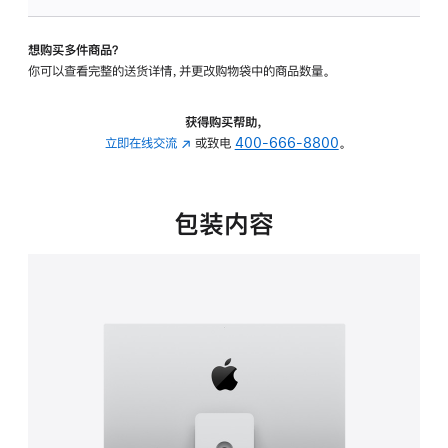
可
调
想购买多件商品？
倾
你可以查看完整的送货详情，并更改购物袋中的商品数量。
斜
度
及
获得购买帮助，
高
立即在线交流
(在
或致电
400-666-8800
。
度
新
的
窗
支
口
包装内容
架
中
的
打
分
开)
期
付
款
选
项)