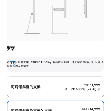
支架
选择你合用的支架。
Studio Display 有两种支架和一种支架转换器可选，以满足
展
你的各种安装需求。
开
RMB 11,999
可调倾斜度的支架
或 RMB 500/月 (24 期) 起
RMB 14,999
可调倾斜度及高‍度的支‍架