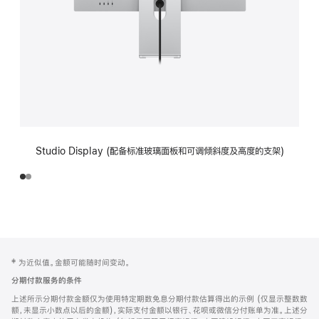
Studio Display (配备标准玻璃面板和可调倾斜度及高度的支架)
网
脚
‡ 为近似值。金额可能随时间变动。
注
页
分期付款服务的条件
页
上述所示分期付款金额仅为使用特定期数免息分期付款估算得出的示例 (仅显示整数数
脚
额，未显示小数点以后的金额)，实际支付金额以银行、花呗或微信分付账单为准。上述分