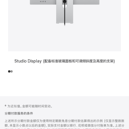
Studio Display (配备标准玻璃面板和可调倾斜度及高度的支架)
网
脚
‡ 为近似值。金额可能随时间变动。
注
页
分期付款服务的条件
页
上述所示分期付款金额仅为使用特定期数免息分期付款估算得出的示例 (仅显示整数数
脚
额，未显示小数点以后的金额)，实际支付金额以银行、花呗或微信分付账单为准。上述分