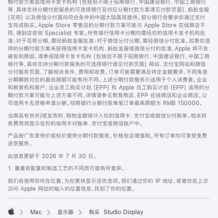
期付款方案由信用卡发卡机构 (包括但不限于招商银行、中国建设银行、中国工商银行
等，具体支持分期付款服务的可选择银行及对应分期付款方案请见付款页面)、蚂蚁金服
(花呗) 以及微信分付面向符合条件的中国大陆居民提供。部分银行会要求你通过支付
宝完成购买。Apple Store 零售店的分期付款方案可能与 Apple Store 在线商店不
同，请到店咨询 Specialist 专家。所有银行信用卡分期均需经你的信用卡发卡机构批
准；对于花呗分期，需经蚂蚁金服批准；对于微信分付分期，需经微信分付批准。如果你选
择的分期付款方案未获得信用卡发卡机构、蚂蚁金服或微信分付的批准，Apple 将不会
被告知原因。请参阅信用卡发卡机构 (包括但不限于招商银行、中国建设银行、中国工商
银行等，具体支持分期付款服务的可选择银行请见付款页面) 网站、支付宝网站和微信
分付服务页面，了解相关条件、费用和收费。订单可能需要满足特定金额要求，不同免息
分期期数对应的最低限额可能有所不同。上述分期付款服务只适用于个人消费者。企业
和教育机构客户、企业员工购买计划 (EPP) 和 Apple 员工购买计划 (EPP) 适用的分
期付款方案可能与上述方案不同，详情请参见教育商店、EPP 在线商店和企业商店。公
司信用卡无资格申请分期。招商银行分期付款单笔订单最高限额为 RMB 150000。
当商品有货并/或发货时，购物金额将计入你的信用卡、支付宝或微信分付账单。相关财
务费用将显示在你的信用卡对账单、支付宝或微信账户中。
产品按广告宣传价或标价提供分期付款服务。价格包含增值税。所有订单均可享受免费
送货服务。
此信息更新于 2026 年 7 月 30 日。
1. 重量依配置和制造工艺的不同而可能有所差异。
我们会使用你所在位置，为你更快显示送货选项。我们通过你的 IP 地址，或者你在上次
访问 Apple 网站时输入的位置信息，找到了你的位置。
Mac
显示器
购买 Studio Display