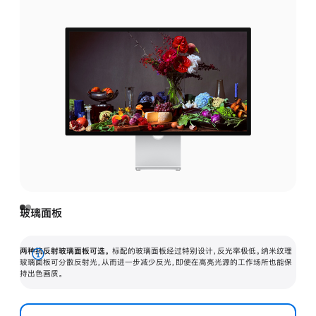
玻璃面板
两种抗反射玻璃面板可选。
标配的玻璃面板经过特别设计，反光率极低。纳米纹理
展
玻璃面板可分散反射光，从而进一步减少反光，即使在高亮光源的工作场所也能保
持出色画质。
开