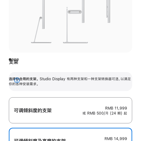
支架
选择你合用的支架。
Studio Display 有两种支架和一种支架转换器可选，以满足
展
你的各种安装需求。
开
RMB 11,999
可调倾斜度的支架
或 RMB 500/月 (24 期) 起
RMB 14,999
可调倾斜度及高‍度的支‍架