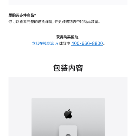
可
调
想购买多件商品？
倾
你可以查看完整的送货详情，并更改购物袋中的商品数量。
斜
度
及
获得购买帮助，
高
立即在线交流
(在
或致电
400-666-8800
。
度
新
的
窗
支
口
包装内容
架
中
的
打
分
开)
期
付
款
选
项)