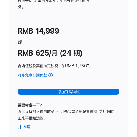
务
获得长达 3 年的技术支持和意外损坏保修服
务。
计
划
(适
RMB 14,999
用
于
或
Studio
RMB 625/月 (24 期)
Display
含增值税及其他法定税费
：约 RMB 1,736
脚
‡。
注
可享免息分期付款
(Studio
Display
-
添加到购物袋
标
准
需要考虑一下？
玻
将此设备加入你的收藏，即可先保留全部配置选择，之后随时
璃
回来再继续选购。
面
板
收藏
-