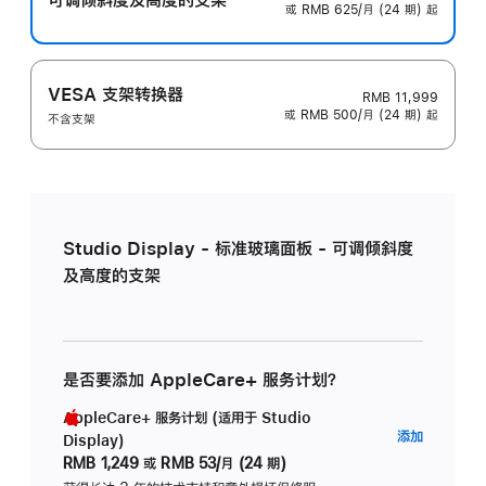
或 RMB 625/月 (24 期) 起
VESA 支架转换器
RMB 11,999
或 RMB 500/月 (24 期) 起
不含支架
Studio Display - 标准玻璃面板 - 可调倾斜度
及高度的支架
是否要添加 AppleCare+ 服务计划？
AppleCare+ 服务计划 (适用于 Studio
AppleC
添加
Display)
服
RMB 1,249
或
RMB 53/月 (24 期)