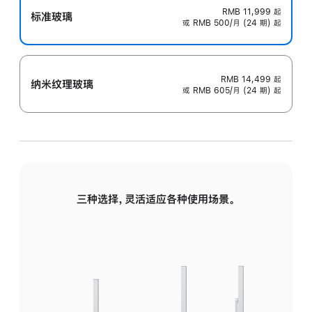
RMB 11,999
起
标准玻璃
或 RMB 500/月 (24 期) 起
RMB 14,499
起
纳米纹理玻璃
或 RMB 605/月 (24 期) 起
三种选择，灵活适应各种使用场景。
标