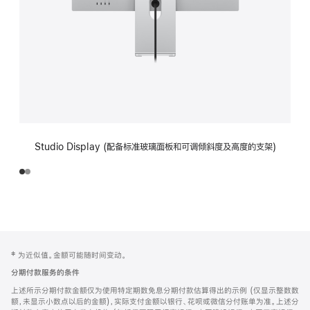
Studio Display (配备标准玻璃面板和可调倾斜度及高度的支架)
网
脚
‡ 为近似值。金额可能随时间变动。
注
页
分期付款服务的条件
页
上述所示分期付款金额仅为使用特定期数免息分期付款估算得出的示例 (仅显示整数数
脚
额，未显示小数点以后的金额)，实际支付金额以银行、花呗或微信分付账单为准。上述分