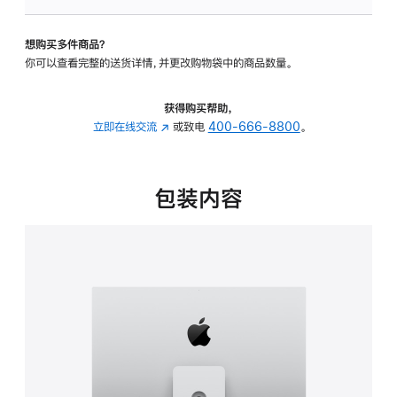
可
调
想购买多件商品？
倾
你可以查看完整的送货详情，并更改购物袋中的商品数量。
斜
度
及
获得购买帮助，
高
立即在线交流
(在
或致电
400-666-8800
。
度
新
的
窗
支
口
包装内容
架
中
的
打
分
开)
期
付
款
选
项)