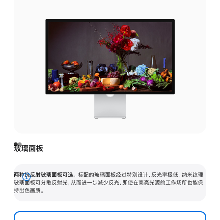
玻璃面板
两种抗反射玻璃面板可选。
标配的玻璃面板经过特别设计，反光率极低。纳米纹理
展
玻璃面板可分散反射光，从而进一步减少反光，即使在高亮光源的工作场所也能保
持出色画质。
开