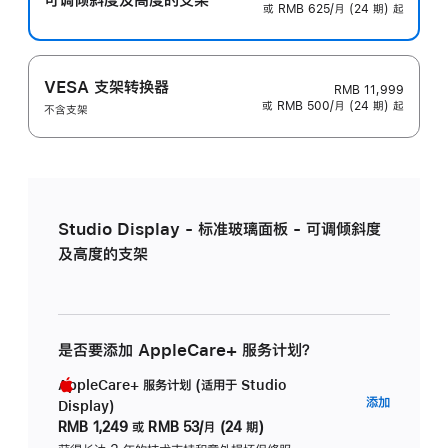
或 RMB 625/月 (24 期) 起
VESA 支架转换器
RMB 11,999
或 RMB 500/月 (24 期) 起
不含支架
Studio Display - 标准玻璃面板 - 可调倾斜度
及高度的支架
是否要添加 AppleCare+ 服务计划？
AppleCare+ 服务计划 (适用于 Studio
AppleC
添加
Display)
服
RMB 1,249
或
RMB 53/月 (24 期)