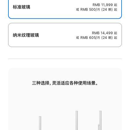
RMB 11,999
起
标准玻璃
或 RMB 500/月 (24 期) 起
RMB 14,499
起
纳米纹理玻璃
或 RMB 605/月 (24 期) 起
三种选择，灵活适应各种使用场景。
标