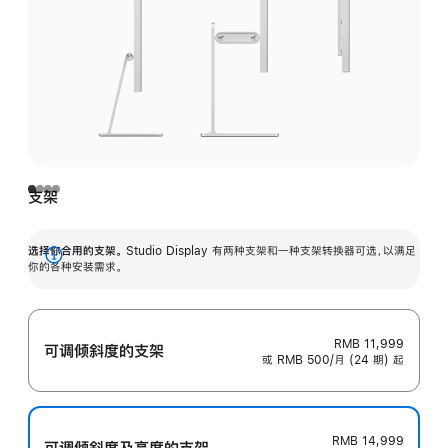
支架
选择你合用的支架。
Studio Display 有两种支架和一种支架转换器可选，以满足
展
你的各种安装需求。
开
RMB 11,999
可调倾斜度的支架
或 RMB 500/月 (24 期) 起
RMB 14,999
可调倾斜度及高‍度的支‍架