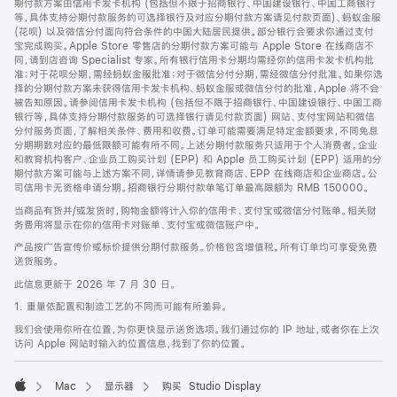
期付款方案由信用卡发卡机构 (包括但不限于招商银行、中国建设银行、中国工商银行
等，具体支持分期付款服务的可选择银行及对应分期付款方案请见付款页面)、蚂蚁金服
(花呗) 以及微信分付面向符合条件的中国大陆居民提供。部分银行会要求你通过支付
宝完成购买。Apple Store 零售店的分期付款方案可能与 Apple Store 在线商店不
同，请到店咨询 Specialist 专家。所有银行信用卡分期均需经你的信用卡发卡机构批
准；对于花呗分期，需经蚂蚁金服批准；对于微信分付分期，需经微信分付批准。如果你选
择的分期付款方案未获得信用卡发卡机构、蚂蚁金服或微信分付的批准，Apple 将不会
被告知原因。请参阅信用卡发卡机构 (包括但不限于招商银行、中国建设银行、中国工商
银行等，具体支持分期付款服务的可选择银行请见付款页面) 网站、支付宝网站和微信
分付服务页面，了解相关条件、费用和收费。订单可能需要满足特定金额要求，不同免息
分期期数对应的最低限额可能有所不同。上述分期付款服务只适用于个人消费者。企业
和教育机构客户、企业员工购买计划 (EPP) 和 Apple 员工购买计划 (EPP) 适用的分
期付款方案可能与上述方案不同，详情请参见教育商店、EPP 在线商店和企业商店。公
司信用卡无资格申请分期。招商银行分期付款单笔订单最高限额为 RMB 150000。
当商品有货并/或发货时，购物金额将计入你的信用卡、支付宝或微信分付账单。相关财
务费用将显示在你的信用卡对账单、支付宝或微信账户中。
产品按广告宣传价或标价提供分期付款服务。价格包含增值税。所有订单均可享受免费
送货服务。
此信息更新于 2026 年 7 月 30 日。
1. 重量依配置和制造工艺的不同而可能有所差异。
我们会使用你所在位置，为你更快显示送货选项。我们通过你的 IP 地址，或者你在上次
访问 Apple 网站时输入的位置信息，找到了你的位置。
Mac
显示器
购买 Studio Display