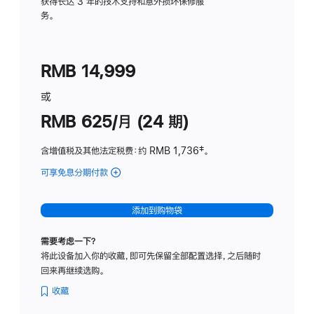
务
获得长达 3 年的技术支持和意外损坏保修服
务。
计
划
(适
RMB 14,999
用
于
或
Studio
RMB 625/月 (24 期)
Display
含增值税及其他法定税费
：约 RMB 1,736
脚
‡。
注
可享免息分期付款
(Studio
Display
-
添加到购物袋
标
准
需要考虑一下？
玻
将此设备加入你的收藏，即可先保留全部配置选择，之后随时
璃
回来再继续选购。
面
板
收藏
-