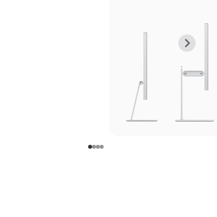
上
下
一
一
张
张
图
图
库
库
图
图
片
片
-
-
支
支
架
架