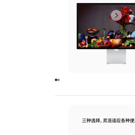
上
下
一
一
张
张
图
图
库
库
图
图
片
片
-
-
玻
玻
璃
璃
三种选择，灵活适应各种使
面
面
板
板