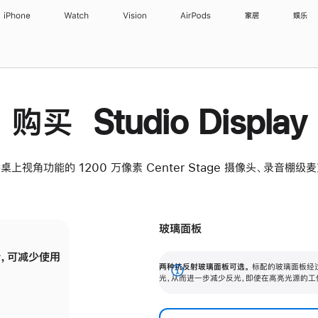
iPhone
Watch
Vision
AirPods
家居
娱乐
购买 Studio Display
桌上视角功能的 1200 万像素 Center Stage 摄像头、录音棚
玻璃面板
，可减少使用
纳米纹理玻璃面板可进一步减少反光，即使在
两种抗反射玻璃面板可选。
标配的玻璃面板经
。
有高亮光源的场所使用，也能保持出色画质。
展
光，从而进一步减少反光，即使在高亮光源的工
开