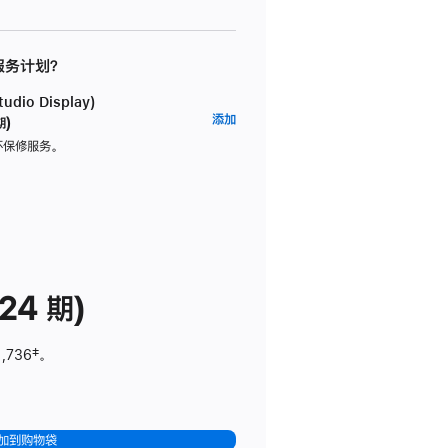
 服务计划？
dio Display)
AppleCare+
添加
期)
服
坏保修服务。
务
计
划
(适
用
于
24 期)
Studio
Display)
1,736
脚
‡。
注
加到购物袋