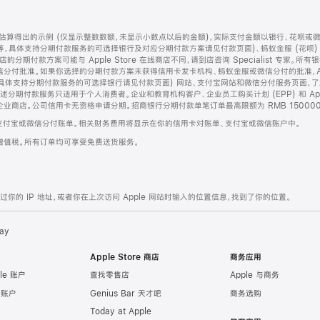
算得出的示例 (仅显示整数数额，未显示小数点以后的金额)，实际支付金额以银行、花呗或
等，具体支持分期付款服务的可选择银行及对应分期付款方案请见付款页面)、蚂蚁金服 (花呗
售店的分期付款方案可能与 Apple Store 在线商店不同，请到店咨询 Specialist 专
分付批准。如果你选择的分期付款方案未获得信用卡发卡机构、蚂蚁金服或微信分付的批准，Ap
具体支持分期付款服务的可选择银行请见付款页面) 网站、支付宝网站和微信分付服务页面，
期付款服务只适用于个人消费者。企业和教育机构客户、企业员工购买计划 (EPP) 和 Appl
企业商店。公司信用卡无资格申请分期。招商银行分期付款单笔订单最高限额为 RMB 150000
支付宝或微信分付账单。相关财务费用将显示在你的信用卡对账单、支付宝或微信账户中。
增值税。所有订单均可享受免费送货服务。
的 IP 地址，或者你在上次访问 Apple 网站时输入的位置信息，找到了你的位置。
ay
Apple Store 商店
商务应用
le 账户
查找零售店
Apple 与商务
e 账户
Genius Bar 天才吧
商务选购
Today at Apple