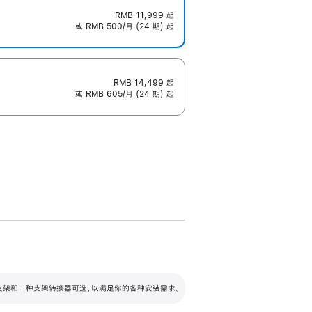
RMB 11,999
起
或 RMB 500/月 (24 期) 起
RMB 14,499
起
或 RMB 605/月 (24 期) 起
配可调倾斜度及高度的支架，额外增加 105
VESA 支架转换器
 有两种支架和一种支架转换器可选，以满足你的各种安装需求。
毫米的高度调节范围。
容的支架 (未随附)