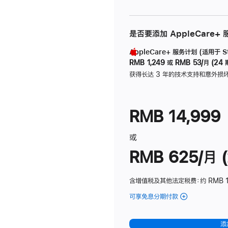
是否要添加 AppleCare+
AppleCare+ 服务计划 (适用于 Stu
RMB 1,249
或
RMB 53/月 (24 
获得长达 3 年的技术支持和意外损
RMB 14,999
或
RMB 625/月 (
含增值税及其他法定税费
：约 RMB 
可享免息分期付款
(Studio
Display
-
添