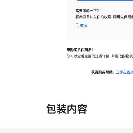
标
准
需要考虑一下？
玻
将此设备加入你的收藏，即可先保留
璃
面
收藏
板
-
可
想购买多件商品？
调
你可以查看完整的送货详情，并更改购物袋
倾
斜
度
获得购买帮助，
立即在线
及
高
度
的
支
包装内容
架
的
分
期
付