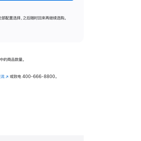
全部配置选择，之后随时回来再继续选购。
中的商品数量。
交流
(在
或致电
400-666-8800。
新
窗
口
中
打
开)