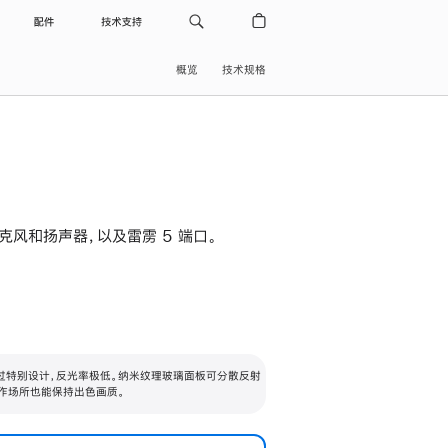
配件
技术支持
概览
技术规格
级麦克风和扬声器，以及雷雳 5 端口。
过特别设计，反光率极低。纳米纹理玻璃面板可分散反射
作场所也能保持出色画质。