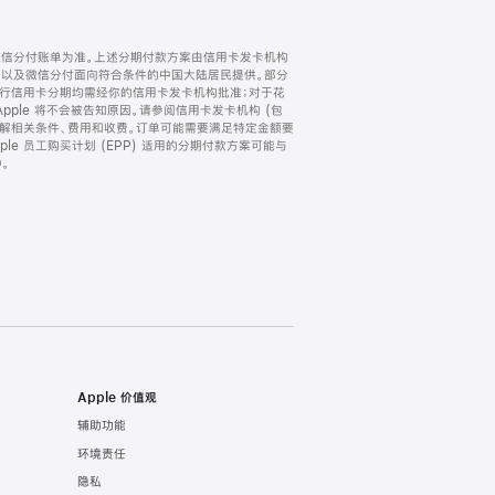
微信分付账单为准。上述分期付款方案由信用卡发卡机构
) 以及微信分付面向符合条件的中国大陆居民提供。部分
家。所有银行信用卡分期均需经你的信用卡发卡机构批准；对于花
ple 将不会被告知原因。请参阅信用卡发卡机构 (包
了解相关条件、费用和收费。订单可能需要满足特定金额要
e 员工购买计划 (EPP) 适用的分期付款方案可能与
。
Apple 价值观
辅助功能
环境责任
隐私