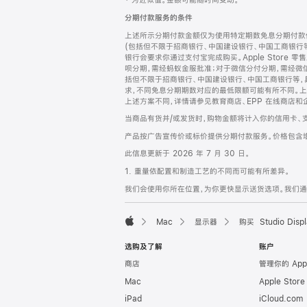
‡ 为近似值。金额可能随时间变动。
注
页
分期付款服务的条件
页
上述所示分期付款金额仅为使用特定期数免息分期付款估
脚
(包括但不限于招商银行、中国建设银行、中国工商银行
银行会要求你通过支付宝完成购买。Apple Store 零
呗分期，需经蚂蚁金服批准；对于微信分付分期，需经微信
括但不限于招商银行、中国建设银行、中国工商银行等，
求，不同免息分期期数对应的最低限额可能有所不同。上述分
上述方案不同，详情请参见教育商店、EPP 在线商店和
当商品有货并/或发货时，购物金额将计入你的信用卡、
产品按广告宣传价或标价提供分期付款服务。价格包含
此信息更新于 2026 年 7 月 30 日。
1. 重量依配置和制造工艺的不同而可能有所差异。
我们会使用你所在位置，为你更快显示送货选项。我们通过你
Mac
显示器
购买 Studio Displ
Apple
选购及了解
账户
商店
管理你的 App
Mac
Apple Stor
iPad
iCloud.com