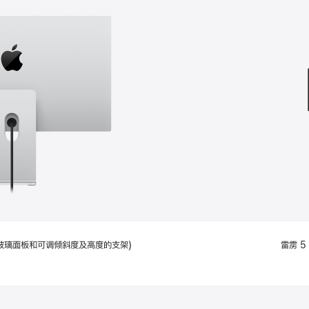
款
选
项)
配备标准玻璃面板和可调倾斜度及高度的支架)
雷雳 5 