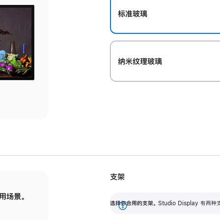
标准玻璃
纳米纹理玻璃
支架
用场景。
标配可调倾斜度的支架，提供 30 度的倾斜度
选
选择你合用的支架。
Studio Display
调节范围。
展