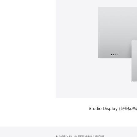
Studio Display (
网
脚