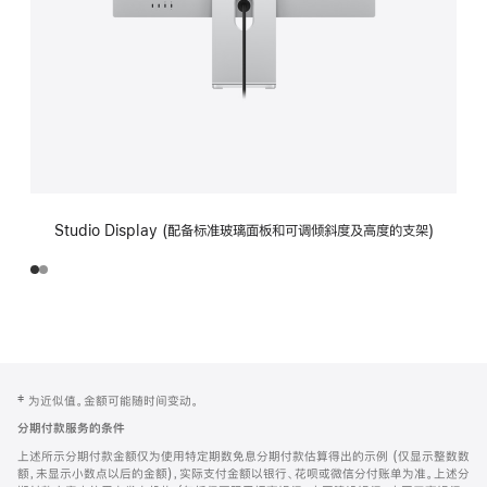
Studio Display (配备标准玻璃面板和可调倾斜度及高度的支架)
网
脚
‡ 为近似值。金额可能随时间变动。
注
页
分期付款服务的条件
页
上述所示分期付款金额仅为使用特定期数免息分期付款估算得出的示例 (仅显示整数数
脚
额，未显示小数点以后的金额)，实际支付金额以银行、花呗或微信分付账单为准。上述分