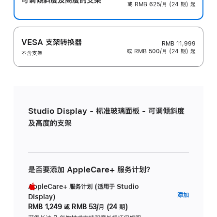
或 RMB 625/月 (24 期) 起
VESA 支架转换器
RMB 11,999
或 RMB 500/月 (24 期) 起
不含支架
Studio Display - 标准玻璃面板 - 可调倾斜度
及高度的支架
是否要添加 AppleCare+ 服务计划？
AppleCare+ 服务计划 (适用于 Studio
AppleC
添加
Display)
服
RMB 1,249
或
RMB 53/月 (24 期)