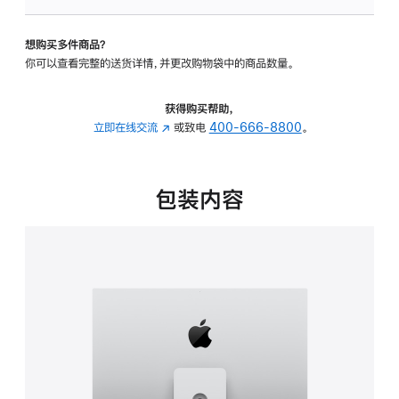
可
调
想购买多件商品？
倾
你可以查看完整的送货详情，并更改购物袋中的商品数量。
斜
度
及
获得购买帮助，
高
立即在线交流
(在
或致电
400-666-8800
。
度
新
的
窗
支
口
包装内容
架
中
的
打
分
开)
期
付
款
选
项)