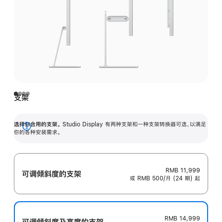
支架
选择你合用的支架。
Studio Display 有两种支架和一种支架转换器可选，以满足
展
你的各种安装需求。
开
RMB 11,999
可调倾斜度的支架
或 RMB 500/月 (24 期) 起
RMB 14,999
可调倾斜度及高‍度的支‍架