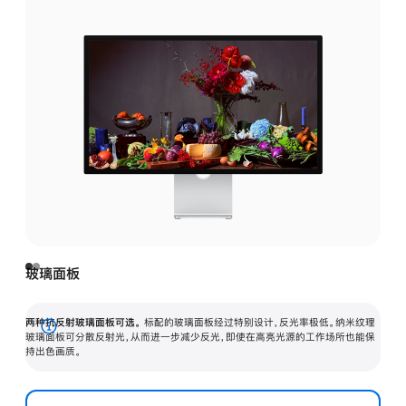
玻璃面板
两种抗反射玻璃面板可选。
标配的玻璃面板经过特别设计，反光率极低。纳米纹理
展
玻璃面板可分散反射光，从而进一步减少反光，即使在高亮光源的工作场所也能保
持出色画质。
开