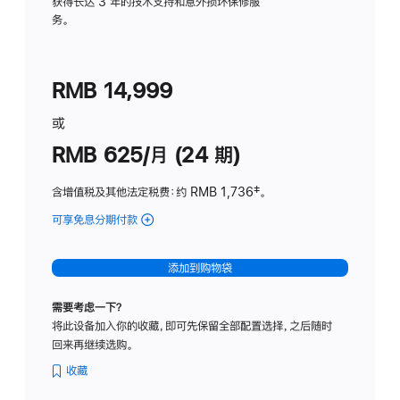
务
获得长达 3 年的技术支持和意外损坏保修服
务。
计
划
(适
RMB 14,999
用
于
或
Studio
RMB 625/月 (24 期)
Display
含增值税及其他法定税费
：约 RMB 1,736
脚
‡。
注
可享免息分期付款
(Studio
Display
-
添加到购物袋
标
准
需要考虑一下？
玻
将此设备加入你的收藏，即可先保留全部配置选择，之后随时
璃
回来再继续选购。
面
板
收藏
-