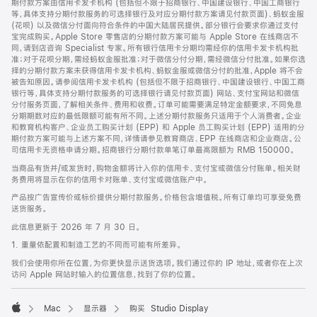
期付款方案由信用卡发卡机构 (包括但不限于招商银行、中国建设银行、中国工商银行
等，具体支持分期付款服务的可选择银行及对应分期付款方案请见付款页面)、蚂蚁金服
(花呗) 以及微信分付面向符合条件的中国大陆居民提供。部分银行会要求你通过支付
宝完成购买。Apple Store 零售店的分期付款方案可能与 Apple Store 在线商店不
同，请到店咨询 Specialist 专家。所有银行信用卡分期均需经你的信用卡发卡机构批
准；对于花呗分期，需经蚂蚁金服批准；对于微信分付分期，需经微信分付批准。如果你选
择的分期付款方案未获得信用卡发卡机构、蚂蚁金服或微信分付的批准，Apple 将不会
被告知原因。请参阅信用卡发卡机构 (包括但不限于招商银行、中国建设银行、中国工商
银行等，具体支持分期付款服务的可选择银行请见付款页面) 网站、支付宝网站和微信
分付服务页面，了解相关条件、费用和收费。订单可能需要满足特定金额要求，不同免息
分期期数对应的最低限额可能有所不同。上述分期付款服务只适用于个人消费者。企业
和教育机构客户、企业员工购买计划 (EPP) 和 Apple 员工购买计划 (EPP) 适用的分
期付款方案可能与上述方案不同，详情请参见教育商店、EPP 在线商店和企业商店。公
司信用卡无资格申请分期。招商银行分期付款单笔订单最高限额为 RMB 150000。
当商品有货并/或发货时，购物金额将计入你的信用卡、支付宝或微信分付账单。相关财
务费用将显示在你的信用卡对账单、支付宝或微信账户中。
产品按广告宣传价或标价提供分期付款服务。价格包含增值税。所有订单均可享受免费
送货服务。
此信息更新于 2026 年 7 月 30 日。
1. 重量依配置和制造工艺的不同而可能有所差异。
我们会使用你所在位置，为你更快显示送货选项。我们通过你的 IP 地址，或者你在上次
访问 Apple 网站时输入的位置信息，找到了你的位置。
Mac
显示器
购买 Studio Display