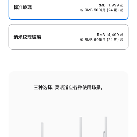
RMB 11,999
起
标准玻璃
或 RMB 500/月 (24 期) 起
RMB 14,499
起
纳米纹理玻璃
或 RMB 605/月 (24 期) 起
三种选择，灵活适应各种使用场景。
标