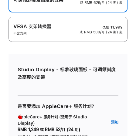
或 RMB 625/月 (24 期) 起
VESA 支架转换器
RMB 11,999
或 RMB 500/月 (24 期) 起
不含支架
Studio Display - 标准玻璃面板 - 可调倾斜度
及高度的支架
是否要添加 AppleCare+ 服务计划？
AppleCare+ 服务计划 (适用于 Studio
AppleC
添加
Display)
服
RMB 1,249
或
RMB 53/月 (24 期)