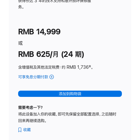
务
获得长达 3 年的技术支持和意外损坏保修服
务。
计
划
(适
RMB 14,999
用
于
或
Studio
RMB 625/月 (24 期)
Display
含增值税及其他法定税费
：约 RMB 1,736
脚
‡。
注
可享免息分期付款
(Studio
Display
-
添加到购物袋
标
准
需要考虑一下？
玻
将此设备加入你的收藏，即可先保留全部配置选择，之后随时
璃
回来再继续选购。
面
板
收藏
-