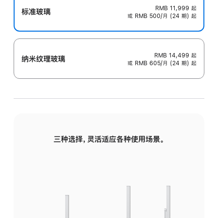
RMB 11,999
起
标准玻璃
或 RMB 500/月 (24 期) 起
RMB 14,499
起
纳米纹理玻璃
或 RMB 605/月 (24 期) 起
三种选择，灵活适应各种使用场景。
标