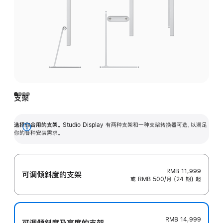
支架
选择你合用的支架。
Studio Display 有两种支架和一种支架转换器可选，以满足
展
你的各种安装需求。
开
RMB 11,999
可调倾斜度的支架
或 RMB 500/月 (24 期) 起
RMB 14,999
可调倾斜度及高‍度的支‍架