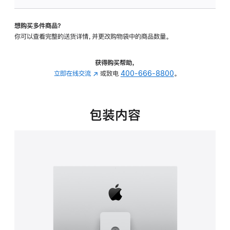
可
调
想购买多件商品？
倾
你可以查看完整的送货详情，并更改购物袋中的商品数量。
斜
度
及
获得购买帮助，
高
立即在线交流
(在
或致电
400-666-8800
。
度
新
的
窗
支
口
包装内容
架
中
的
打
分
开)
期
付
款
选
项)