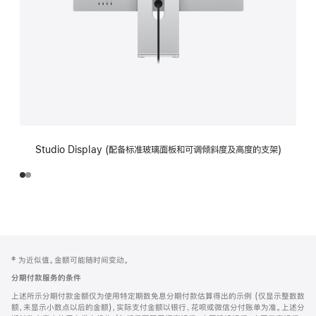
Studio Display (配备标准玻璃面板和可调倾斜度及高度的支架)
网
脚
‡ 为近似值。金额可能随时间变动。
注
页
分期付款服务的条件
页
上述所示分期付款金额仅为使用特定期数免息分期付款估算得出的示例 (仅显示整数数
脚
额，未显示小数点以后的金额)，实际支付金额以银行、花呗或微信分付账单为准。上述分