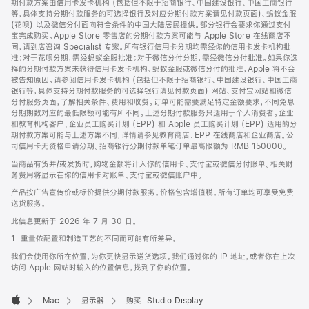
期付款方案由信用卡发卡机构 (包括但不限于招商银行、中国建设银行、中国工商银行
等，具体支持分期付款服务的可选择银行及对应分期付款方案请见付款页面)、蚂蚁金服
(花呗) 以及微信分付面向符合条件的中国大陆居民提供。部分银行会要求你通过支付
宝完成购买。Apple Store 零售店的分期付款方案可能与 Apple Store 在线商店不
同，请到店咨询 Specialist 专家。所有银行信用卡分期均需经你的信用卡发卡机构批
准；对于花呗分期，需经蚂蚁金服批准；对于微信分付分期，需经微信分付批准。如果你选
择的分期付款方案未获得信用卡发卡机构、蚂蚁金服或微信分付的批准，Apple 将不会
被告知原因。请参阅信用卡发卡机构 (包括但不限于招商银行、中国建设银行、中国工商
银行等，具体支持分期付款服务的可选择银行请见付款页面) 网站、支付宝网站和微信
分付服务页面，了解相关条件、费用和收费。订单可能需要满足特定金额要求，不同免息
分期期数对应的最低限额可能有所不同。上述分期付款服务只适用于个人消费者。企业
和教育机构客户、企业员工购买计划 (EPP) 和 Apple 员工购买计划 (EPP) 适用的分
期付款方案可能与上述方案不同，详情请参见教育商店、EPP 在线商店和企业商店。公
司信用卡无资格申请分期。招商银行分期付款单笔订单最高限额为 RMB 150000。
当商品有货并/或发货时，购物金额将计入你的信用卡、支付宝或微信分付账单。相关财
务费用将显示在你的信用卡对账单、支付宝或微信账户中。
产品按广告宣传价或标价提供分期付款服务。价格包含增值税。所有订单均可享受免费
送货服务。
此信息更新于 2026 年 7 月 30 日。
1. 重量依配置和制造工艺的不同而可能有所差异。
我们会使用你所在位置，为你更快显示送货选项。我们通过你的 IP 地址，或者你在上次
访问 Apple 网站时输入的位置信息，找到了你的位置。
Mac
显示器
购买 Studio Display