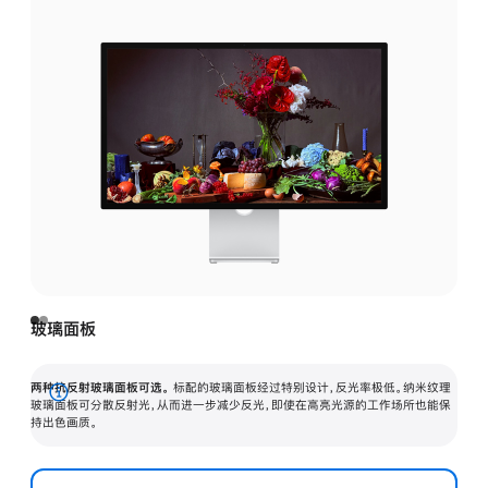
玻璃面板
两种抗反射玻璃面板可选。
标配的玻璃面板经过特别设计，反光率极低。纳米纹理
展
玻璃面板可分散反射光，从而进一步减少反光，即使在高亮光源的工作场所也能保
持出色画质。
开