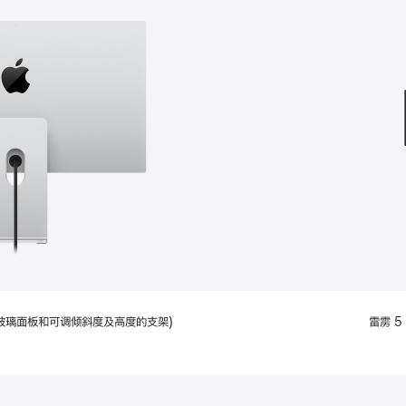
款
选
项)
配备标准玻璃面板和可调倾斜度及高度的支架)
雷雳 5 