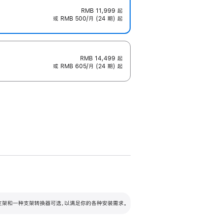
RMB 11,999
起
或 RMB 500/月 (24 期) 起
RMB 14,499
起
或 RMB 605/月 (24 期) 起
配可调倾斜度及高度的支架，额外增加 105
VESA 支架转换器
 有两种支架和一种支架转换器可选，以满足你的各种安装需求。
毫米的高度调节范围。
容的支架 (未随附)