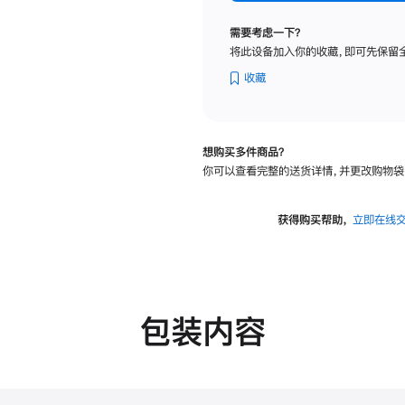
标
准
需要考虑一下？
玻
将此设备加入你的收藏，即可先保留
璃
面
收藏
板
-
可
想购买多件商品？
调
你可以查看完整的送货详情，并更改购物袋
倾
斜
度
获得购买帮助，
立即在线
及
高
度
的
支
包装内容
架
的
分
期
付