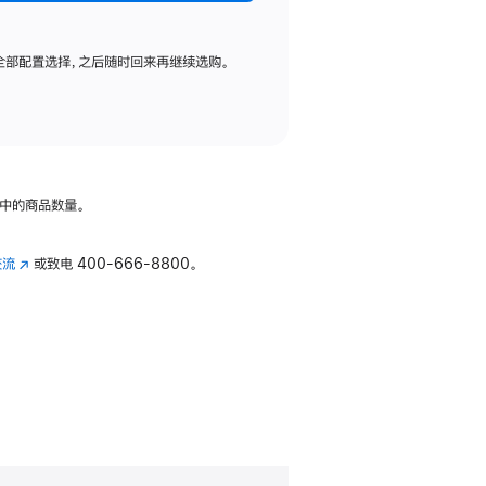
全部配置选择，之后随时回来再继续选购。
中的商品数量。
交流
(在
或致电
400-666-8800。
新
窗
口
中
打
开)