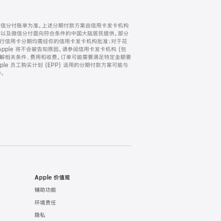
微信分付账单为准。上述分期付款方案由信用卡发卡机构
) 以及微信分付面向符合条件的中国大陆居民提供。部分
家。所有银行信用卡分期均需经你的信用卡发卡机构批准；对于花
ple 将不会被告知原因。请参阅信用卡发卡机构 (包
了解相关条件、费用和收费。订单可能需要满足特定金额要
e 员工购买计划 (EPP) 适用的分期付款方案可能与
。
Apple 价值观
辅助功能
环境责任
隐私