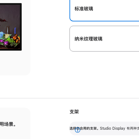
标准玻璃
纳米纹理玻璃
支架
用场景。
标配可调倾斜度的支架，提供 30 度的倾斜度
选
选择你合用的支架。
Studio Display
调节范围。
展