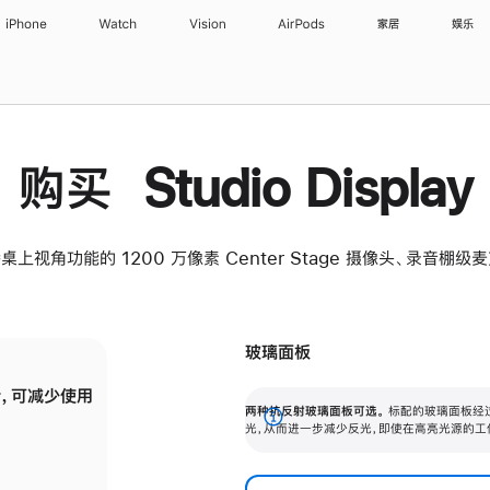
iPhone
Watch
Vision
AirPods
家居
娱乐
购买 Studio Display
桌上视角功能的 1200 万像素 Center Stage 摄像头、录音棚
玻璃面板
，可减少使用
纳米纹理玻璃面板可进一步减少反光，即使在
两种抗反射玻璃面板可选。
标配的玻璃面板经
。
有高亮光源的场所使用，也能保持出色画质。
展
光，从而进一步减少反光，即使在高亮光源的工
开