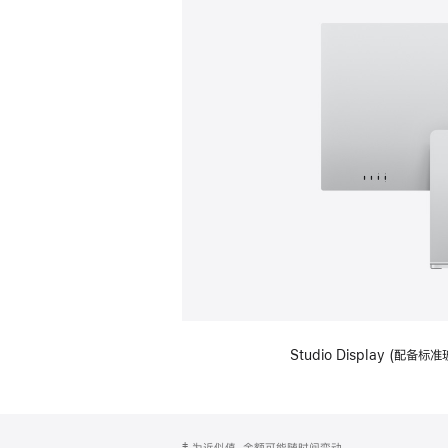
Studio Display (
网
脚