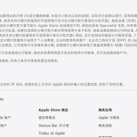
算得出的示例 (仅显示整数数额，未显示小数点以后的金额)，实际支付金额以银行、花呗或
等，具体支持分期付款服务的可选择银行及对应分期付款方案请见付款页面)、蚂蚁金服 (花呗
售店的分期付款方案可能与 Apple Store 在线商店不同，请到店咨询 Specialist 专
分付批准。如果你选择的分期付款方案未获得信用卡发卡机构、蚂蚁金服或微信分付的批准，Ap
具体支持分期付款服务的可选择银行请见付款页面) 网站、支付宝网站和微信分付服务页面，
期付款服务只适用于个人消费者。企业和教育机构客户、企业员工购买计划 (EPP) 和 Appl
企业商店。公司信用卡无资格申请分期。招商银行分期付款单笔订单最高限额为 RMB 150000
支付宝或微信分付账单。相关财务费用将显示在你的信用卡对账单、支付宝或微信账户中。
增值税。所有订单均可享受免费送货服务。
的 IP 地址，或者你在上次访问 Apple 网站时输入的位置信息，找到了你的位置。
ay
Apple Store 商店
商务应用
le 账户
查找零售店
Apple 与商务
e 账户
Genius Bar 天才吧
商务选购
Today at Apple