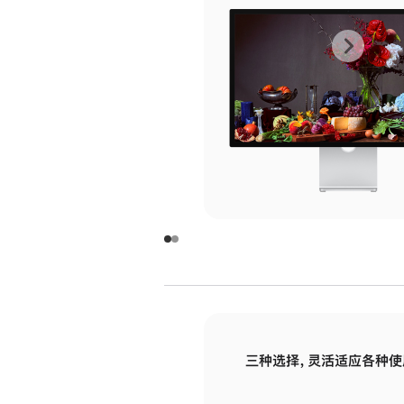
上
下
一
一
张
张
图
图
库
库
图
图
片
片
-
-
玻
玻
璃
璃
三种选择，灵活适应各种使
面
面
板
板