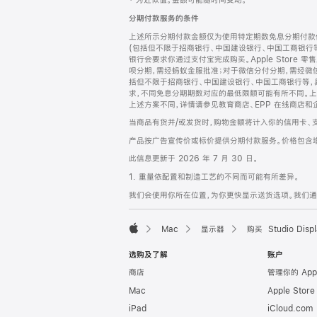
‡ 为近似值。金额可能随时间变动。
注
页
分期付款服务的条件
页
上述所示分期付款金额仅为使用特定期数免息分期付款估
脚
(包括但不限于招商银行、中国建设银行、中国工商银行
银行会要求你通过支付宝完成购买。Apple Store 零
呗分期，需经蚂蚁金服批准；对于微信分付分期，需经微信
括但不限于招商银行、中国建设银行、中国工商银行等，
求，不同免息分期期数对应的最低限额可能有所不同。上述分
上述方案不同，详情请参见教育商店、EPP 在线商店和
当商品有货并/或发货时，购物金额将计入你的信用卡、
产品按广告宣传价或标价提供分期付款服务。价格包含
此信息更新于 2026 年 7 月 30 日。
1. 重量依配置和制造工艺的不同而可能有所差异。
我们会使用你所在位置，为你更快显示送货选项。我们通过你
Mac
显示器
购买 Studio Displ
Apple
选购及了解
账户
商店
管理你的 App
Mac
Apple Stor
iPad
iCloud.com