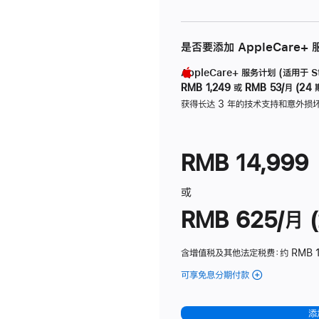
是否要添加 AppleCare+
AppleCare+ 服务计划 (适用于 Stu
RMB 1,249
或
RMB 53/月 (24 
获得长达 3 年的技术支持和意外损
RMB 14,999
或
RMB 625/月 (
含增值税及其他法定税费
：约 RMB 
可享免息分期付款
(Studio
Display
-
添