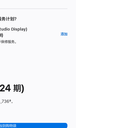
 服务计划？
dio Display)
AppleCare+
添加
期)
服
坏保修服务。
务
计
划
(适
用
于
24 期)
Studio
Display)
1,736
脚
‡。
注
加到购物袋