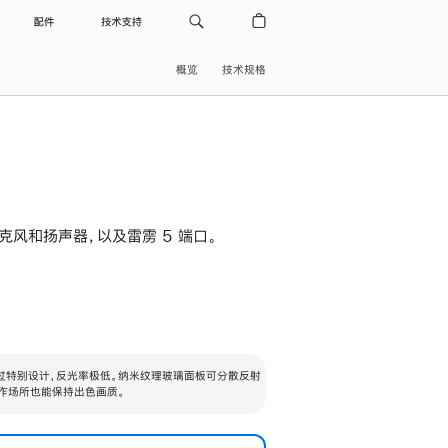
配件
技术支持
概览
技术规格
级麦克风和扬声器，以及雷雳 5 端口。
过特别设计，反光率极低。纳米纹理玻璃面板可分散反射
作场所也能保持出色画质。