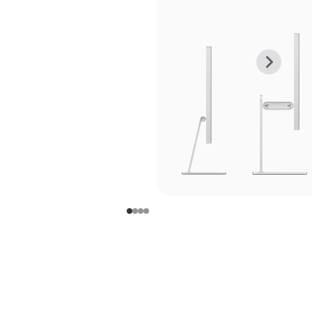
上
下
一
一
张
张
图
图
库
库
图
图
片
片
-
-
支
支
架
架