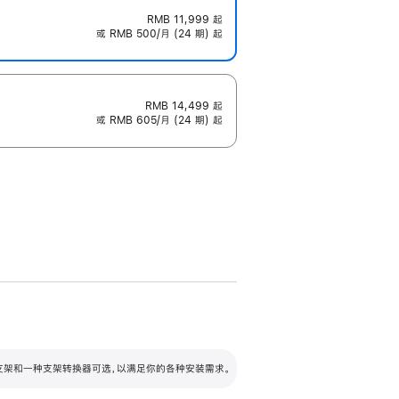
RMB 11,999
起
或 RMB 500/月 (24 期) 起
RMB 14,499
起
或 RMB 605/月 (24 期) 起
配可调倾斜度及高度的支架，额外增加 105
VESA 支架转换器
 有两种支架和一种支架转换器可选，以满足你的各种安装需求。
毫米的高度调节范围。
容的支架 (未随附)