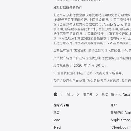
‡ 为近似值。金额可能随时间变动。
注
页
分期付款服务的条件
页
上述所示分期付款金额仅为使用特定期数免息分期付款估
脚
(包括但不限于招商银行、中国建设银行、中国工商银行
银行会要求你通过支付宝完成购买。Apple Store 零
呗分期，需经蚂蚁金服批准；对于微信分付分期，需经微信
括但不限于招商银行、中国建设银行、中国工商银行等，
求，不同免息分期期数对应的最低限额可能有所不同。上述分
上述方案不同，详情请参见教育商店、EPP 在线商店和
当商品有货并/或发货时，购物金额将计入你的信用卡、
产品按广告宣传价或标价提供分期付款服务。价格包含
此信息更新于 2026 年 7 月 30 日。
1. 重量依配置和制造工艺的不同而可能有所差异。
我们会使用你所在位置，为你更快显示送货选项。我们通过你
Mac
显示器
购买 Studio Displ
Apple
选购及了解
账户
商店
管理你的 App
Mac
Apple Stor
iPad
iCloud.com