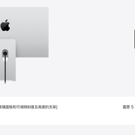
款
选
项)
配备标准玻璃面板和可调倾斜度及高度的支架)
雷雳 5 