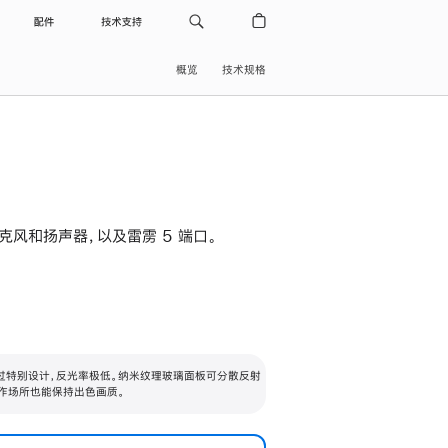
配件
技术支持
概览
技术规格
级麦克风和扬声器，以及雷雳 5 端口。
过特别设计，反光率极低。纳米纹理玻璃面板可分散反射
作场所也能保持出色画质。