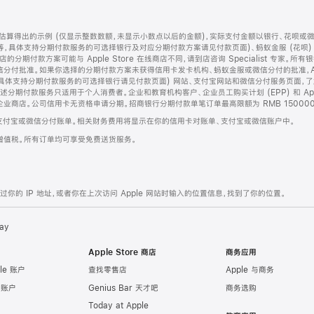
算得出的示例 (仅显示整数数额，未显示小数点以后的金额)，实际支付金额以银行、花呗或
等，具体支持分期付款服务的可选择银行及对应分期付款方案请见付款页面)、蚂蚁金服 (花呗
售店的分期付款方案可能与 Apple Store 在线商店不同，请到店咨询 Specialist 专
分付批准。如果你选择的分期付款方案未获得信用卡发卡机构、蚂蚁金服或微信分付的批准，Ap
具体支持分期付款服务的可选择银行请见付款页面) 网站、支付宝网站和微信分付服务页面，
期付款服务只适用于个人消费者。企业和教育机构客户、企业员工购买计划 (EPP) 和 Appl
企业商店。公司信用卡无资格申请分期。招商银行分期付款单笔订单最高限额为 RMB 150000
支付宝或微信分付账单。相关财务费用将显示在你的信用卡对账单、支付宝或微信账户中。
增值税。所有订单均可享受免费送货服务。
的 IP 地址，或者你在上次访问 Apple 网站时输入的位置信息，找到了你的位置。
ay
Apple Store 商店
商务应用
le 账户
查找零售店
Apple 与商务
e 账户
Genius Bar 天才吧
商务选购
Today at Apple