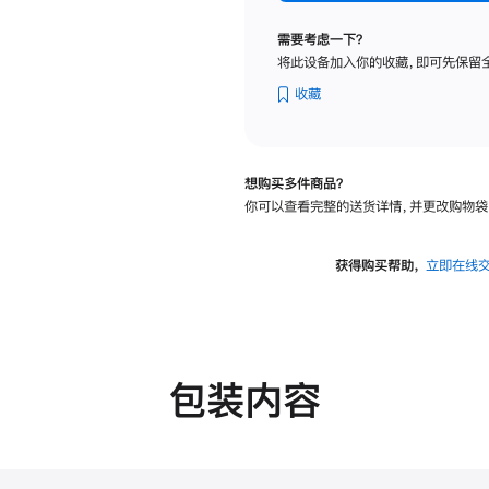
标
准
需要考虑一下？
玻
将此设备加入你的收藏，即可先保留
璃
面
收藏
板
-
可
想购买多件商品？
调
你可以查看完整的送货详情，并更改购物袋
倾
斜
度
获得购买帮助，
立即在线
及
高
度
的
支
包装内容
架
的
分
期
付