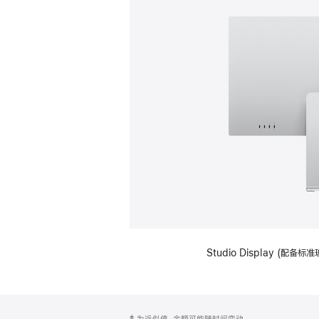
Studio Display (
网
脚