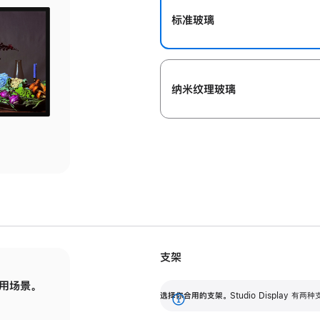
标准玻璃
纳米纹理玻璃
支架
用场景。
标配可调倾斜度的支架，提供 30 度的倾斜度
选
选择你合用的支架。
Studio Display
调节范围。
展