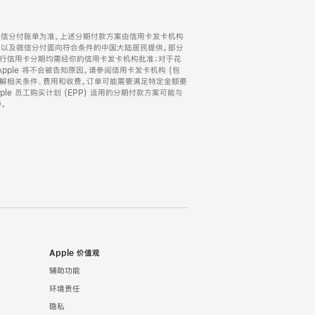
微信分付账单为准。上述分期付款方案由信用卡发卡机构
) 以及微信分付面向符合条件的中国大陆居民提供。部分
家。所有银行信用卡分期均需经你的信用卡发卡机构批准；对于花
ple 将不会被告知原因。请参阅信用卡发卡机构 (包
了解相关条件、费用和收费。订单可能需要满足特定金额要
e 员工购买计划 (EPP) 适用的分期付款方案可能与
。
Apple 价值观
辅助功能
环境责任
隐私