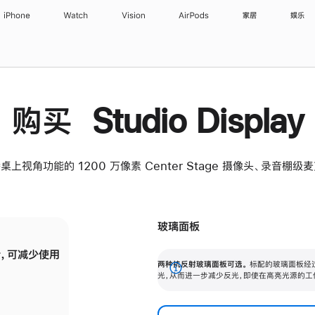
iPhone
Watch
Vision
AirPods
家居
娱乐
购买 Studio Display
桌上视角功能的 1200 万像素 Center Stage 摄像头、录音棚
玻璃面板
，可减少使用
纳米纹理玻璃面板可进一步减少反光，即使在
两种抗反射玻璃面板可选。
标配的玻璃面板经
。
有高亮光源的场所使用，也能保持出色画质。
展
光，从而进一步减少反光，即使在高亮光源的工
开