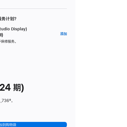
 服务计划？
dio Display)
AppleCare+
添加
期)
服
坏保修服务。
务
计
划
(适
用
于
24 期)
Studio
Display)
1,736
脚
‡。
注
加到购物袋