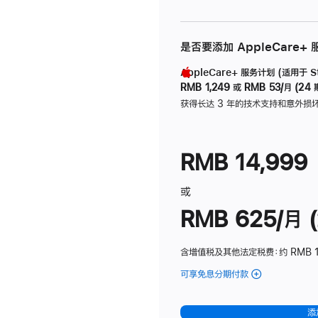
是否要添加 AppleCare+
AppleCare+ 服务计划 (适用于 Stu
RMB 1,249
或
RMB 53/月 (24 
获得长达 3 年的技术支持和意外损
RMB 14,999
或
RMB 625/月 (
含增值税及其他法定税费
：约 RMB 
可享免息分期付款
(Studio
Display
-
添