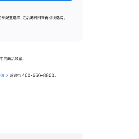
全部配置选择，之后随时回来再继续选购。
中的商品数量。
交流
(在
或致电
400-666-8800。
新
窗
口
中
打
开)