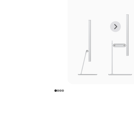
上
下
一
一
张
张
图
图
库
库
图
图
片
片
-
-
支
支
架
架