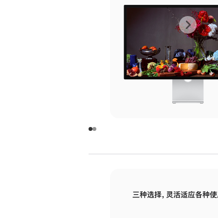
上
下
一
一
张
张
图
图
库
库
图
图
片
片
-
-
玻
玻
璃
璃
三种选择，灵活适应各种使
面
面
板
板