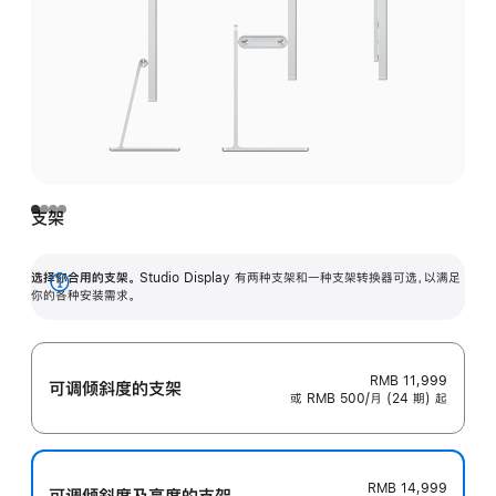
支架
选择你合用的支架。
Studio Display 有两种支架和一种支架转换器可选，以满足
展
你的各种安装需求。
开
RMB 11,999
可调倾斜度的支架
或 RMB 500/月 (24 期) 起
RMB 14,999
可调倾斜度及高‍度的支‍架