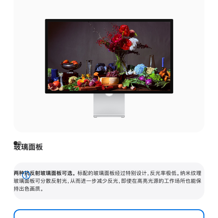
玻璃面板
两种抗反射玻璃面板可选。
标配的玻璃面板经过特别设计，反光率极低。纳米纹理
展
玻璃面板可分散反射光，从而进一步减少反光，即使在高亮光源的工作场所也能保
持出色画质。
开