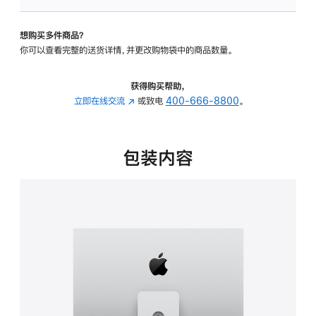
可
调
想购买多件商品？
倾
你可以查看完整的送货详情，并更改购物袋中的商品数量。
斜
度
及
获得购买帮助，
高
立即在线交流
(在
或致电
400-666-8800
。
度
新
的
窗
支
口
包装内容
架
中
的
打
分
开)
期
付
款
选
项)