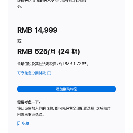
务
获得长达 3 年的技术支持和意外损坏保修服
务。
计
划
(适
RMB 14,999
用
于
或
Studio
RMB 625/月 (24 期)
Display
含增值税及其他法定税费
：约 RMB 1,736
脚
‡。
注
可享免息分期付款
(Studio
Display
-
添加到购物袋
标
准
需要考虑一下？
玻
将此设备加入你的收藏，即可先保留全部配置选择，之后随时
璃
回来再继续选购。
面
板
收藏
-