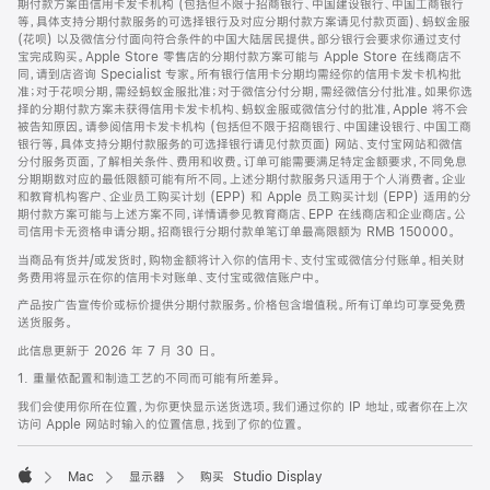
期付款方案由信用卡发卡机构 (包括但不限于招商银行、中国建设银行、中国工商银行
等，具体支持分期付款服务的可选择银行及对应分期付款方案请见付款页面)、蚂蚁金服
(花呗) 以及微信分付面向符合条件的中国大陆居民提供。部分银行会要求你通过支付
宝完成购买。Apple Store 零售店的分期付款方案可能与 Apple Store 在线商店不
同，请到店咨询 Specialist 专家。所有银行信用卡分期均需经你的信用卡发卡机构批
准；对于花呗分期，需经蚂蚁金服批准；对于微信分付分期，需经微信分付批准。如果你选
择的分期付款方案未获得信用卡发卡机构、蚂蚁金服或微信分付的批准，Apple 将不会
被告知原因。请参阅信用卡发卡机构 (包括但不限于招商银行、中国建设银行、中国工商
银行等，具体支持分期付款服务的可选择银行请见付款页面) 网站、支付宝网站和微信
分付服务页面，了解相关条件、费用和收费。订单可能需要满足特定金额要求，不同免息
分期期数对应的最低限额可能有所不同。上述分期付款服务只适用于个人消费者。企业
和教育机构客户、企业员工购买计划 (EPP) 和 Apple 员工购买计划 (EPP) 适用的分
期付款方案可能与上述方案不同，详情请参见教育商店、EPP 在线商店和企业商店。公
司信用卡无资格申请分期。招商银行分期付款单笔订单最高限额为 RMB 150000。
当商品有货并/或发货时，购物金额将计入你的信用卡、支付宝或微信分付账单。相关财
务费用将显示在你的信用卡对账单、支付宝或微信账户中。
产品按广告宣传价或标价提供分期付款服务。价格包含增值税。所有订单均可享受免费
送货服务。
此信息更新于 2026 年 7 月 30 日。
1. 重量依配置和制造工艺的不同而可能有所差异。
我们会使用你所在位置，为你更快显示送货选项。我们通过你的 IP 地址，或者你在上次
访问 Apple 网站时输入的位置信息，找到了你的位置。
Mac
显示器
购买 Studio Display