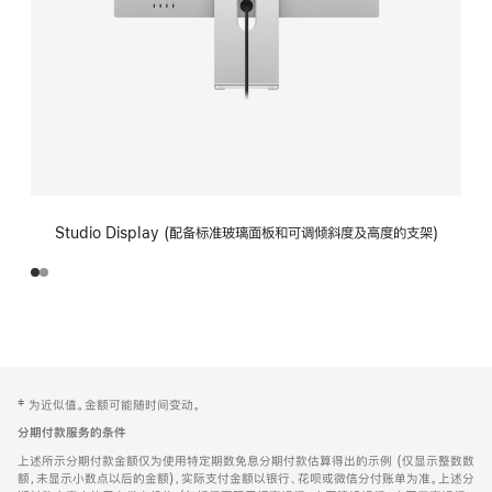
Studio Display (配备标准玻璃面板和可调倾斜度及高度的支架)
网
脚
‡ 为近似值。金额可能随时间变动。
注
页
分期付款服务的条件
页
上述所示分期付款金额仅为使用特定期数免息分期付款估算得出的示例 (仅显示整数数
脚
额，未显示小数点以后的金额)，实际支付金额以银行、花呗或微信分付账单为准。上述分