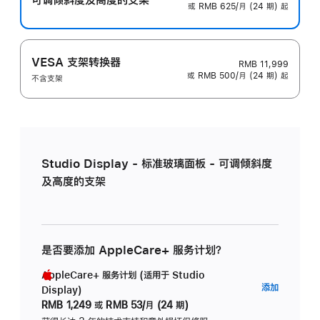
或 RMB 625/月 (24 期) 起
VESA 支架转换器
RMB 11,999
或 RMB 500/月 (24 期) 起
不含支架
Studio Display - 标准玻璃面板 - 可调倾斜度
及高度的支架
是否要添加 AppleCare+ 服务计划？
AppleCare+ 服务计划 (适用于 Studio
AppleC
添加
Display)
服
RMB 1,249
或
RMB 53/月 (24 期)