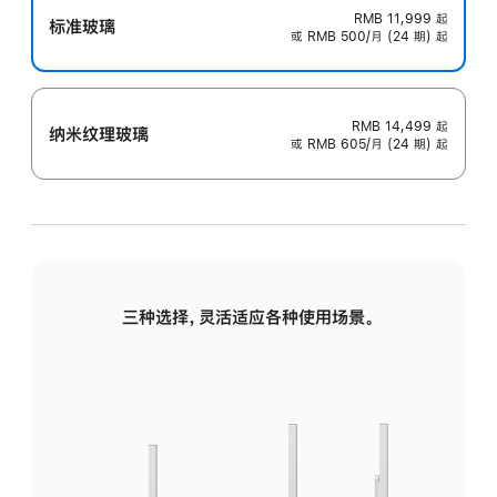
RMB 11,999
起
标准玻璃
或 RMB 500/月 (24 期) 起
RMB 14,499
起
纳米纹理玻璃
或 RMB 605/月 (24 期) 起
三种选择，灵活适应各种使用场景。
标