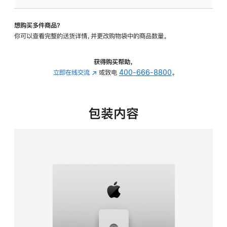
可
调
想购买多件商品？
倾
你可以查看完整的送货详情，并更改购物袋中的商品数量。
斜
度
及
获得购买帮助，
高
立即在线交流
(在
或致电
400-666-8800
。
度
新
的
窗
支
口
包装内容
架
中
的
打
分
开)
期
付
款
选
项)