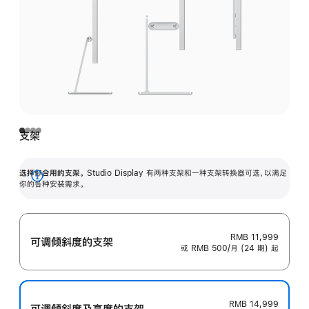
支架
选择你合用的支架。
Studio Display 有两种支架和一种支架转换器可选，以满足
展
你的各种安装需求。
开
RMB 11,999
可调倾斜度的支架
或 RMB 500/月 (24 期) 起
RMB 14,999
可调倾斜度及高‍度的支‍架