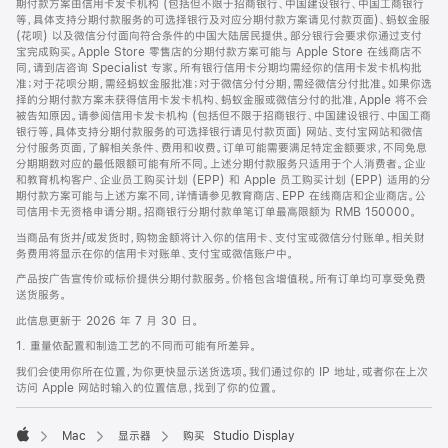
期付款方案由信用卡发卡机构 (包括但不限于招商银行、中国建设银行、中国工商银行
等，具体支持分期付款服务的可选择银行及对应分期付款方案请见付款页面)、蚂蚁金服
(花呗) 以及微信分付面向符合条件的中国大陆居民提供。部分银行会要求你通过支付
宝完成购买。Apple Store 零售店的分期付款方案可能与 Apple Store 在线商店不
同，请到店咨询 Specialist 专家。所有银行信用卡分期均需经你的信用卡发卡机构批
准；对于花呗分期，需经蚂蚁金服批准；对于微信分付分期，需经微信分付批准。如果你选
择的分期付款方案未获得信用卡发卡机构、蚂蚁金服或微信分付的批准，Apple 将不会
被告知原因。请参阅信用卡发卡机构 (包括但不限于招商银行、中国建设银行、中国工商
银行等，具体支持分期付款服务的可选择银行请见付款页面) 网站、支付宝网站和微信
分付服务页面，了解相关条件、费用和收费。订单可能需要满足特定金额要求，不同免息
分期期数对应的最低限额可能有所不同。上述分期付款服务只适用于个人消费者。企业
和教育机构客户、企业员工购买计划 (EPP) 和 Apple 员工购买计划 (EPP) 适用的分
期付款方案可能与上述方案不同，详情请参见教育商店、EPP 在线商店和企业商店。公
司信用卡无资格申请分期。招商银行分期付款单笔订单最高限额为 RMB 150000。
当商品有货并/或发货时，购物金额将计入你的信用卡、支付宝或微信分付账单。相关财
务费用将显示在你的信用卡对账单、支付宝或微信账户中。
产品按广告宣传价或标价提供分期付款服务。价格包含增值税。所有订单均可享受免费
送货服务。
此信息更新于 2026 年 7 月 30 日。
1. 重量依配置和制造工艺的不同而可能有所差异。
我们会使用你所在位置，为你更快显示送货选项。我们通过你的 IP 地址，或者你在上次
访问 Apple 网站时输入的位置信息，找到了你的位置。
Mac
显示器
购买 Studio Display