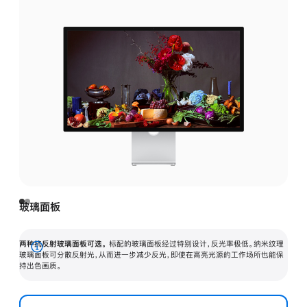
玻璃面板
两种抗反射玻璃面板可选。
标配的玻璃面板经过特别设计，反光率极低。纳米纹理
展
玻璃面板可分散反射光，从而进一步减少反光，即使在高亮光源的工作场所也能保
持出色画质。
开