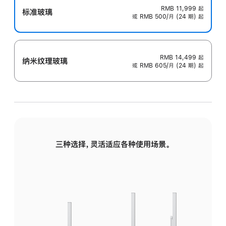
RMB 11,999
起
标准玻璃
或 RMB 500/月 (24 期) 起
RMB 14,499
起
纳米纹理玻璃
或 RMB 605/月 (24 期) 起
三种选择，灵活适应各种使用场景。
标