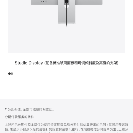
Studio Display (配备标准玻璃面板和可调倾斜度及高度的支架)
网
脚
‡ 为近似值。金额可能随时间变动。
注
页
分期付款服务的条件
页
上述所示分期付款金额仅为使用特定期数免息分期付款估算得出的示例 (仅显示整数数
脚
额，未显示小数点以后的金额)，实际支付金额以银行、花呗或微信分付账单为准。上述分