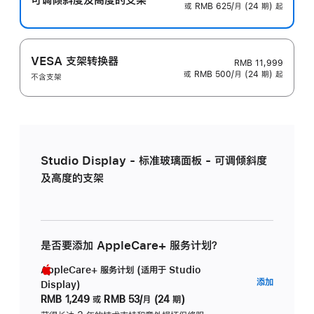
或 RMB 625/月 (24 期) 起
VESA 支架转换器
RMB 11,999
或 RMB 500/月 (24 期) 起
不含支架
Studio Display - 标准玻璃面板 - 可调倾斜度
及高度的支架
是否要添加 AppleCare+ 服务计划？
AppleCare+ 服务计划 (适用于 Studio
AppleC
添加
Display)
服
RMB 1,249
或
RMB 53/月 (24 期)