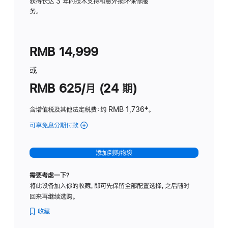
务
获得长达 3 年的技术支持和意外损坏保修服
务。
计
划
(适
RMB 14,999
用
于
或
Studio
RMB 625/月 (24 期)
Display
含增值税及其他法定税费
：约 RMB 1,736
脚
‡。
注
可享免息分期付款
(Studio
Display
-
添加到购物袋
标
准
需要考虑一下？
玻
将此设备加入你的收藏，即可先保留全部配置选择，之后随时
璃
回来再继续选购。
面
板
收藏
-