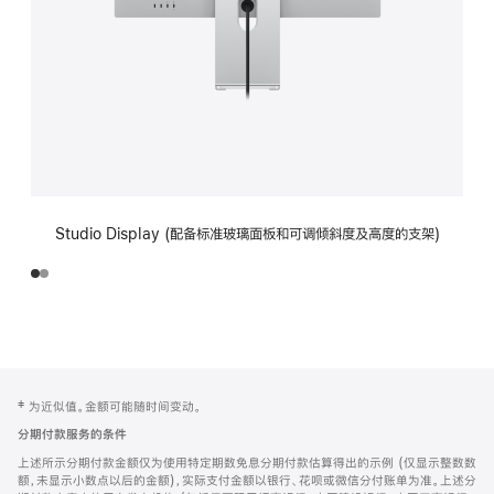
Studio Display (配备标准玻璃面板和可调倾斜度及高度的支架)
网
脚
‡ 为近似值。金额可能随时间变动。
注
页
分期付款服务的条件
页
上述所示分期付款金额仅为使用特定期数免息分期付款估算得出的示例 (仅显示整数数
脚
额，未显示小数点以后的金额)，实际支付金额以银行、花呗或微信分付账单为准。上述分