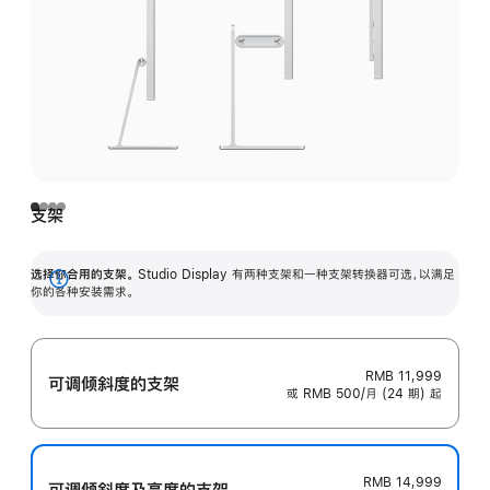
支架
选择你合用的支架。
Studio Display 有两种支架和一种支架转换器可选，以满足
展
你的各种安装需求。
开
RMB 11,999
可调倾斜度的支架
或 RMB 500/月 (24 期) 起
RMB 14,999
可调倾斜度及高‍度的支‍架