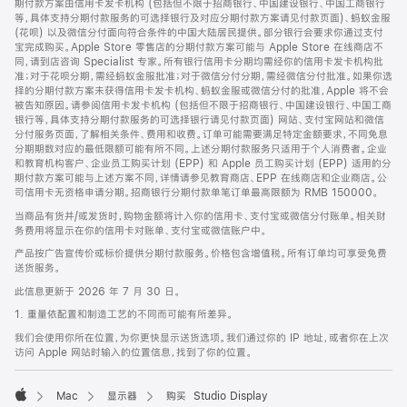
期付款方案由信用卡发卡机构 (包括但不限于招商银行、中国建设银行、中国工商银行
等，具体支持分期付款服务的可选择银行及对应分期付款方案请见付款页面)、蚂蚁金服
(花呗) 以及微信分付面向符合条件的中国大陆居民提供。部分银行会要求你通过支付
宝完成购买。Apple Store 零售店的分期付款方案可能与 Apple Store 在线商店不
同，请到店咨询 Specialist 专家。所有银行信用卡分期均需经你的信用卡发卡机构批
准；对于花呗分期，需经蚂蚁金服批准；对于微信分付分期，需经微信分付批准。如果你选
择的分期付款方案未获得信用卡发卡机构、蚂蚁金服或微信分付的批准，Apple 将不会
被告知原因。请参阅信用卡发卡机构 (包括但不限于招商银行、中国建设银行、中国工商
银行等，具体支持分期付款服务的可选择银行请见付款页面) 网站、支付宝网站和微信
分付服务页面，了解相关条件、费用和收费。订单可能需要满足特定金额要求，不同免息
分期期数对应的最低限额可能有所不同。上述分期付款服务只适用于个人消费者。企业
和教育机构客户、企业员工购买计划 (EPP) 和 Apple 员工购买计划 (EPP) 适用的分
期付款方案可能与上述方案不同，详情请参见教育商店、EPP 在线商店和企业商店。公
司信用卡无资格申请分期。招商银行分期付款单笔订单最高限额为 RMB 150000。
当商品有货并/或发货时，购物金额将计入你的信用卡、支付宝或微信分付账单。相关财
务费用将显示在你的信用卡对账单、支付宝或微信账户中。
产品按广告宣传价或标价提供分期付款服务。价格包含增值税。所有订单均可享受免费
送货服务。
此信息更新于 2026 年 7 月 30 日。
1. 重量依配置和制造工艺的不同而可能有所差异。
我们会使用你所在位置，为你更快显示送货选项。我们通过你的 IP 地址，或者你在上次
访问 Apple 网站时输入的位置信息，找到了你的位置。
Mac
显示器
购买 Studio Display