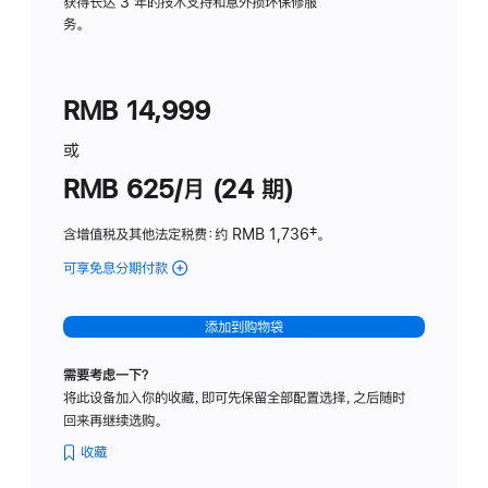
务
获得长达 3 年的技术支持和意外损坏保修服
务。
计
划
(适
RMB 14,999
用
于
或
Studio
RMB 625/月 (24 期)
Display
含增值税及其他法定税费
：约 RMB 1,736
脚
‡。
注
可享免息分期付款
(Studio
Display
-
添加到购物袋
标
准
需要考虑一下？
玻
将此设备加入你的收藏，即可先保留全部配置选择，之后随时
璃
回来再继续选购。
面
板
收藏
-