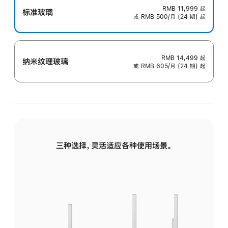
RMB 11,999
起
标准玻璃
或 RMB 500/月 (24 期) 起
RMB 14,499
起
纳米纹理玻璃
或 RMB 605/月 (24 期) 起
三种选择，灵活适应各种使用场景。
标