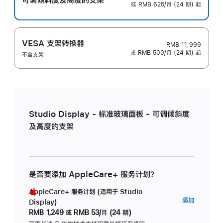
或 RMB 625/月 (24 期) 起
VESA 支架转换器
RMB 11,999
或 RMB 500/月 (24 期) 起
不含支架
Studio Display - 标准玻璃面板 - 可调倾斜度
及高度的支架
是否要添加 AppleCare+ 服务计划？
AppleCare+ 服务计划 (适用于 Studio
AppleC
添加
Display)
服
RMB 1,249
或
RMB 53/月 (24 期)