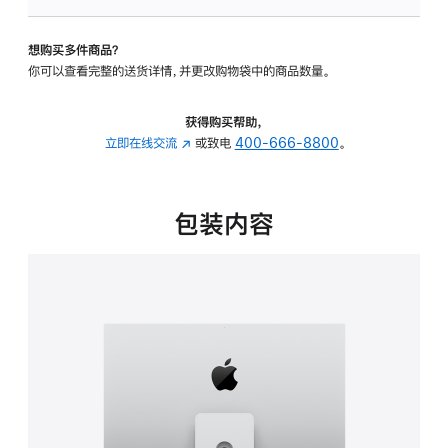
可
调
想购买多件商品？
倾
你可以查看完整的送货详情，并更改购物袋中的商品数量。
斜
度
及
获得购买帮助，
高
立即在线交流
(在
或致电
400-666-8800
。
度
新
的
窗
支
口
包装内容
架
中
的
打
分
开)
期
付
款
选
项)