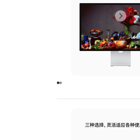
上
下
一
一
张
张
图
图
库
库
图
图
片
片
-
-
玻
玻
璃
璃
三种选择，灵活适应各种使
面
面
板
板