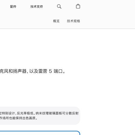
配件
技术支持
概览
技术规格
级麦克风和扬声器，以及雷雳 5 端口。
过特别设计，反光率极低。纳米纹理玻璃面板可分散反射
作场所也能保持出色画质。