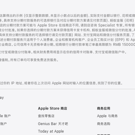
算得出的示例 (仅显示整数数额，未显示小数点以后的金额)，实际支付金额以银行、花呗或
等，具体支持分期付款服务的可选择银行及对应分期付款方案请见付款页面)、蚂蚁金服 (花呗
售店的分期付款方案可能与 Apple Store 在线商店不同，请到店咨询 Specialist 专
分付批准。如果你选择的分期付款方案未获得信用卡发卡机构、蚂蚁金服或微信分付的批准，Ap
具体支持分期付款服务的可选择银行请见付款页面) 网站、支付宝网站和微信分付服务页面，
期付款服务只适用于个人消费者。企业和教育机构客户、企业员工购买计划 (EPP) 和 Appl
企业商店。公司信用卡无资格申请分期。招商银行分期付款单笔订单最高限额为 RMB 150000
支付宝或微信分付账单。相关财务费用将显示在你的信用卡对账单、支付宝或微信账户中。
增值税。所有订单均可享受免费送货服务。
的 IP 地址，或者你在上次访问 Apple 网站时输入的位置信息，找到了你的位置。
ay
Apple Store 商店
商务应用
le 账户
查找零售店
Apple 与商务
e 账户
Genius Bar 天才吧
商务选购
Today at Apple