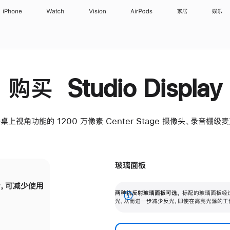
iPhone
Watch
Vision
AirPods
家居
娱乐
购买 Studio Display
桌上视角功能的 1200 万像素 Center Stage 摄像头、录音棚
玻璃面板
，可减少使用
纳米纹理玻璃面板可进一步减少反光，即使在
两种抗反射玻璃面板可选。
标配的玻璃面板经
。
有高亮光源的场所使用，也能保持出色画质。
展
光，从而进一步减少反光，即使在高亮光源的工
开