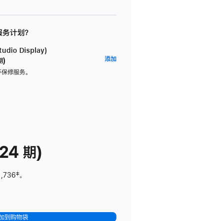
 服务计划？
dio Display)
AppleCare+
添加
期)
服
坏保修服务。
务
计
划
(适
用
于
24 期)
Studio
Display)
1,736
脚
‡。
注
加到购物袋