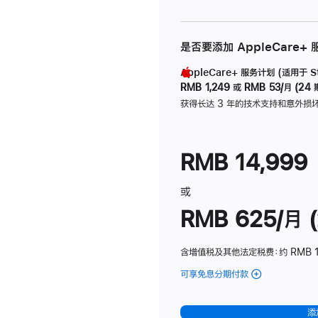
是否要添加 AppleCare+
AppleCare+ 服务计划 (适用于 Stu
RMB 1,249
或
RMB 53/月 (24 
获得长达 3 年的技术支持和意外损
RMB 14,999
或
RMB 625/月 (
含增值税及其他法定税费
：约 RMB 
可享免息分期付款
(Studio
Display
-
添