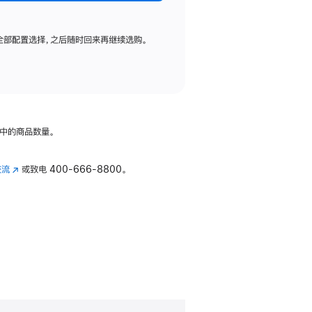
全部配置选择，之后随时回来再继续选购。
中的商品数量。
交流
(在
或致电
400-666-8800。
新
窗
口
中
打
开)