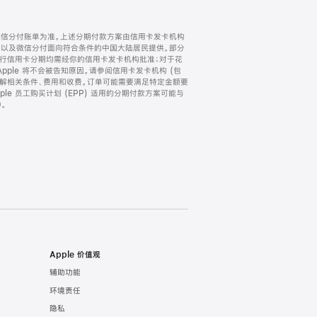
微信分付账单为准。上述分期付款方案由信用卡发卡机构
) 以及微信分付面向符合条件的中国大陆居民提供。部分
家。所有银行信用卡分期均需经你的信用卡发卡机构批准；对于花
ple 将不会被告知原因。请参阅信用卡发卡机构 (包
了解相关条件、费用和收费。订单可能需要满足特定金额要
e 员工购买计划 (EPP) 适用的分期付款方案可能与
。
Apple 价值观
辅助功能
环境责任
隐私