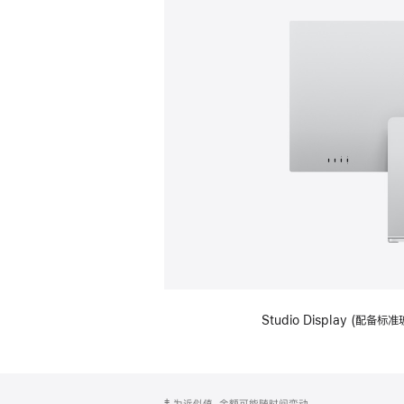
Studio Display (
网
脚