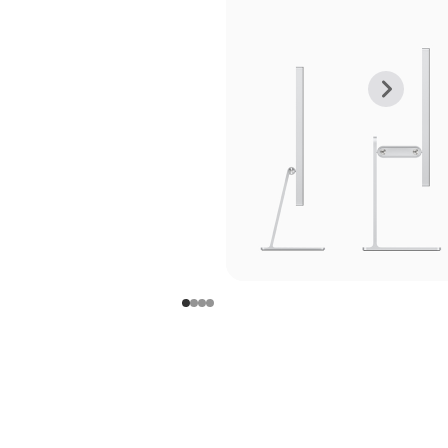
上
下
一
一
张
张
图
图
库
库
图
图
片
片
-
-
支
支
架
架