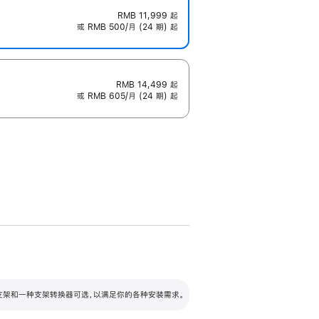
RMB 11,999
起
或 RMB 500/月 (24 期) 起
RMB 14,499
起
或 RMB 605/月 (24 期) 起
配可调倾斜度及高度的支架，额外增加 105
VESA 支架转换器
 有两种支架和一种支架转换器可选，以满足你的各种安装需求。
毫米的高度调节范围。
容的支架 (未随附)