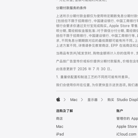
‡ 为近似值。金额可能随时间变动。
注
页
分期付款服务的条件
页
上述所示分期付款金额仅为使用特定期数免息分期付款估
脚
(包括但不限于招商银行、中国建设银行、中国工商银行
银行会要求你通过支付宝完成购买。Apple Store 零
呗分期，需经蚂蚁金服批准；对于微信分付分期，需经微信
括但不限于招商银行、中国建设银行、中国工商银行等，
求，不同免息分期期数对应的最低限额可能有所不同。上述分
上述方案不同，详情请参见教育商店、EPP 在线商店和
当商品有货并/或发货时，购物金额将计入你的信用卡、
产品按广告宣传价或标价提供分期付款服务。价格包含
此信息更新于 2026 年 7 月 30 日。
1. 重量依配置和制造工艺的不同而可能有所差异。
我们会使用你所在位置，为你更快显示送货选项。我们通过你
Mac
显示器
购买 Studio Displ
Apple
选购及了解
账户
商店
管理你的 App
Mac
Apple Stor
iPad
iCloud.com