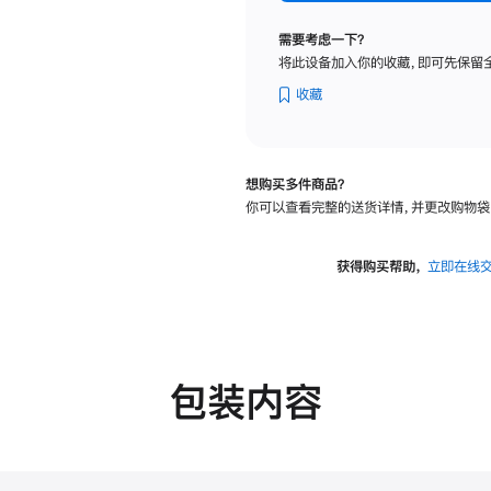
标
准
需要考虑一下？
玻
将此设备加入你的收藏，即可先保留
璃
面
收藏
板
-
可
想购买多件商品？
调
你可以查看完整的送货详情，并更改购物袋
倾
斜
度
获得购买帮助，
立即在线
及
高
度
的
支
包装内容
架
的
分
期
付