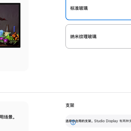
标准玻璃
纳米纹理玻璃
支架
用场景。
标配可调倾斜度的支架，提供 30 度的倾斜度
选
选择你合用的支架。
Studio Display
调节范围。
展