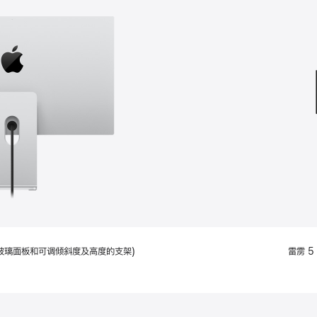
款
选
项)
配备标准玻璃面板和可调倾斜度及高度的支架)
雷雳 5 