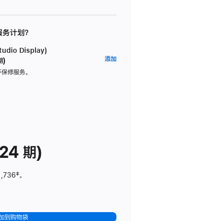
 服务计划？
dio Display)
AppleCare+
添加
期)
服
坏保修服务。
务
计
划
(适
用
于
24 期)
Studio
Display)
1,736
脚
‡。
注
加到购物袋