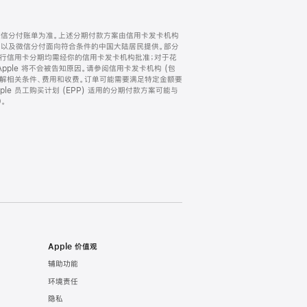
微信分付账单为准。上述分期付款方案由信用卡发卡机构
) 以及微信分付面向符合条件的中国大陆居民提供。部分
家。所有银行信用卡分期均需经你的信用卡发卡机构批准；对于花
ple 将不会被告知原因。请参阅信用卡发卡机构 (包
了解相关条件、费用和收费。订单可能需要满足特定金额要
e 员工购买计划 (EPP) 适用的分期付款方案可能与
。
Apple 价值观
辅助功能
环境责任
隐私