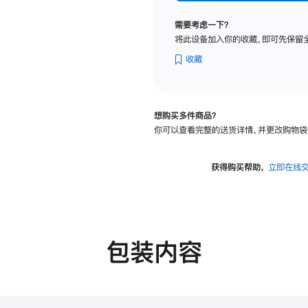
标
准
需要考虑一下？
玻
将此设备加入你的收藏，即可先保留
璃
面
收藏
板
-
可
想购买多件商品？
调
你可以查看完整的送货详情，并更改购物袋
倾
斜
度
获得购买帮助，
立即在线
及
高
度
的
支
包装内容
架
的
分
期
付