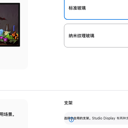
标准玻璃
纳米纹理玻璃
支架
用场景。
标配可调倾斜度的支架，提供 30 度的倾斜度
选
选择你合用的支架。
Studio Display
调节范围。
展