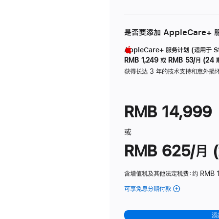
是否要添加 AppleCare+
AppleCare+ 服务计划 (适用于 Stu
RMB 1,249
或
RMB 53/月 (24 
获得长达 3 年的技术支持和意外损
RMB 14,999
或
RMB 625/月 (
含增值税及其他法定税费
：约 RMB 
可享免息分期付款
(Studio
Display
-
添