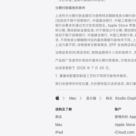
‡ 为近似值。金额可能随时间变动。
注
页
分期付款服务的条件
页
上述所示分期付款金额仅为使用特定期数免息分期付款估
脚
(包括但不限于招商银行、中国建设银行、中国工商银行
银行会要求你通过支付宝完成购买。Apple Store 零
呗分期，需经蚂蚁金服批准；对于微信分付分期，需经微信
括但不限于招商银行、中国建设银行、中国工商银行等，
求，不同免息分期期数对应的最低限额可能有所不同。上述分
上述方案不同，详情请参见教育商店、EPP 在线商店和
当商品有货并/或发货时，购物金额将计入你的信用卡、
产品按广告宣传价或标价提供分期付款服务。价格包含
此信息更新于 2026 年 7 月 30 日。
1. 重量依配置和制造工艺的不同而可能有所差异。
我们会使用你所在位置，为你更快显示送货选项。我们通过你
Mac
显示器
购买 Studio Displ
Apple
选购及了解
账户
商店
管理你的 App
Mac
Apple Stor
iPad
iCloud.com