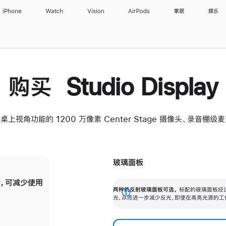
iPhone
Watch
Vision
AirPods
家居
娱乐
购买 Studio Display
桌上视角功能的 1200 万像素 Center Stage 摄像头、录音棚
玻璃面板
，可减少使用
纳米纹理玻璃面板可进一步减少反光，即使在
两种抗反射玻璃面板可选。
标配的玻璃面板经
。
有高亮光源的场所使用，也能保持出色画质。
展
光，从而进一步减少反光，即使在高亮光源的工
开