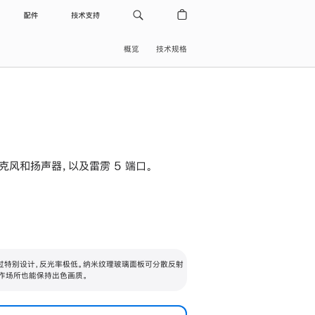
配件
技术支持
概览
技术规格
级麦克风和扬声器，以及雷雳 5 端口。
过特别设计，反光率极低。纳米纹理玻璃面板可分散反射
作场所也能保持出色画质。