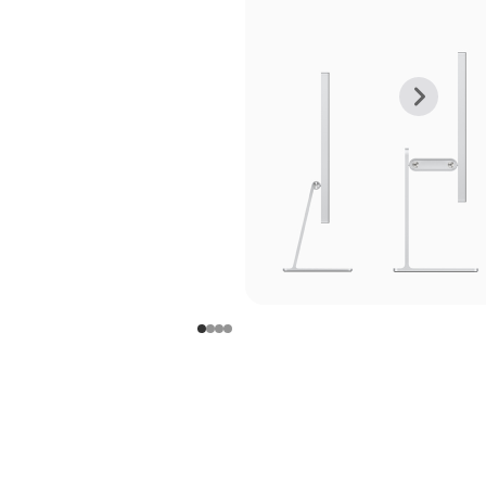
上
下
一
一
张
张
图
图
库
库
图
图
片
片
-
-
支
支
架
架