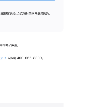
全部配置选择，之后随时回来再继续选购。
中的商品数量。
交流
(在
或致电
400-666-8800。
新
窗
口
中
打
开)