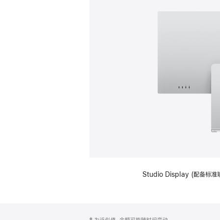
Studio Display (
网
脚