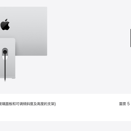
款
选
项)
配备标准玻璃面板和可调倾斜度及高度的支架)
雷雳 5 