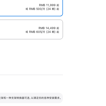
RMB 11,999
起
或 RMB 500/月 (24 期) 起
RMB 14,499
起
或 RMB 605/月 (24 期) 起
配可调倾斜度及高度的支架，额外增加 105
VESA 支架转换器
 有两种支架和一种支架转换器可选，以满足你的各种安装需求。
毫米的高度调节范围。
容的支架 (未随附)