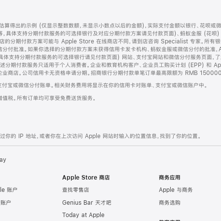
算得出的示例 (仅显示整数数额，未显示小数点以后的金额)，实际支付金额以银行、花呗或
等，具体支持分期付款服务的可选择银行及对应分期付款方案请见付款页面)、蚂蚁金服 (花呗
售店的分期付款方案可能与 Apple Store 在线商店不同，请到店咨询 Specialist 专
分付批准。如果你选择的分期付款方案未获得信用卡发卡机构、蚂蚁金服或微信分付的批准，Ap
具体支持分期付款服务的可选择银行请见付款页面) 网站、支付宝网站和微信分付服务页面，
期付款服务只适用于个人消费者。企业和教育机构客户、企业员工购买计划 (EPP) 和 Appl
企业商店。公司信用卡无资格申请分期。招商银行分期付款单笔订单最高限额为 RMB 150000
支付宝或微信分付账单。相关财务费用将显示在你的信用卡对账单、支付宝或微信账户中。
增值税。所有订单均可享受免费送货服务。
的 IP 地址，或者你在上次访问 Apple 网站时输入的位置信息，找到了你的位置。
ay
Apple Store 商店
商务应用
le 账户
查找零售店
Apple 与商务
e 账户
Genius Bar 天才吧
商务选购
Today at Apple