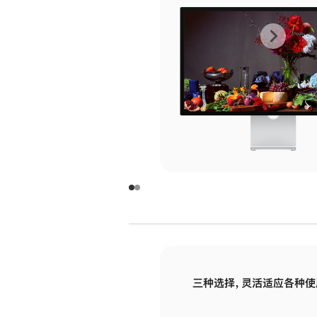
上
下
一
一
张
张
图
图
库
库
图
图
片
片
-
-
玻
玻
璃
璃
三种选择，灵活适应各种使
面
面
板
板