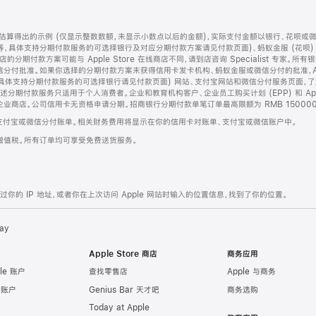
算得出的示例 (仅显示整数数额，未显示小数点以后的金额)，实际支付金额以银行、花呗或
等，具体支持分期付款服务的可选择银行及对应分期付款方案请见付款页面)、蚂蚁金服 (花呗
售店的分期付款方案可能与 Apple Store 在线商店不同，请到店咨询 Specialist 专
分付批准。如果你选择的分期付款方案未获得信用卡发卡机构、蚂蚁金服或微信分付的批准，Ap
具体支持分期付款服务的可选择银行请见付款页面) 网站、支付宝网站和微信分付服务页面，
期付款服务只适用于个人消费者。企业和教育机构客户、企业员工购买计划 (EPP) 和 Appl
企业商店。公司信用卡无资格申请分期。招商银行分期付款单笔订单最高限额为 RMB 150000
支付宝或微信分付账单。相关财务费用将显示在你的信用卡对账单、支付宝或微信账户中。
增值税。所有订单均可享受免费送货服务。
的 IP 地址，或者你在上次访问 Apple 网站时输入的位置信息，找到了你的位置。
ay
Apple Store 商店
商务应用
le 账户
查找零售店
Apple 与商务
e 账户
Genius Bar 天才吧
商务选购
Today at Apple