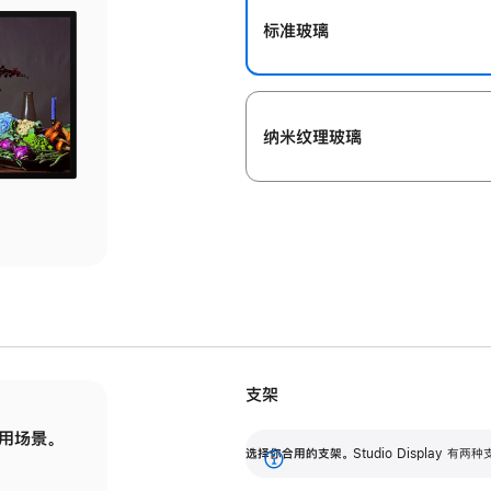
标准玻璃
纳米纹理玻璃
支架
用场景。
标配可调倾斜度的支架，提供 30 度的倾斜度
选
选择你合用的支架。
Studio Display
调节范围。
展