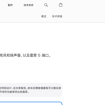
配件
技术支持
概览
技术规格
级麦克风和扬声器，以及雷雳 5 端口。
过特别设计，反光率极低。纳米纹理玻璃面板可分散反射
作场所也能保持出色画质。