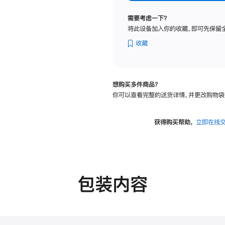
标
准
需要考虑一下？
玻
将此设备加入你的收藏，即可先保留
璃
面
收藏
板
-
可
想购买多件商品？
调
你可以查看完整的送货详情，并更改购物袋
倾
斜
度
获得购买帮助，
立即在线
及
高
度
的
支
包装内容
架
的
分
期
付