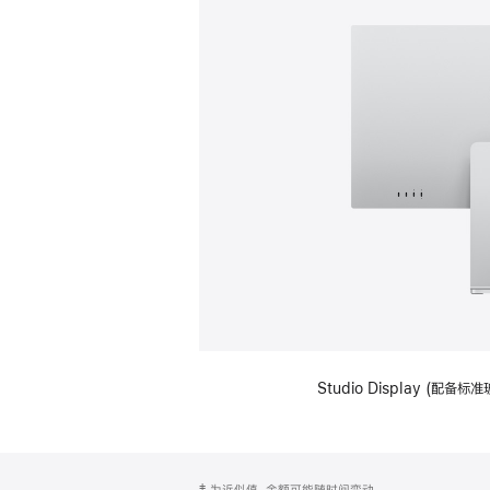
Studio Display (
网
脚