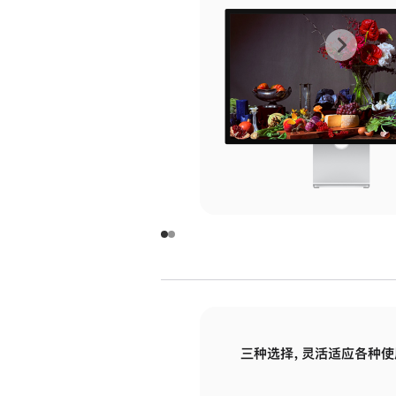
上
下
一
一
张
张
图
图
库
库
图
图
片
片
-
-
玻
玻
璃
璃
三种选择，灵活适应各种使
面
面
板
板