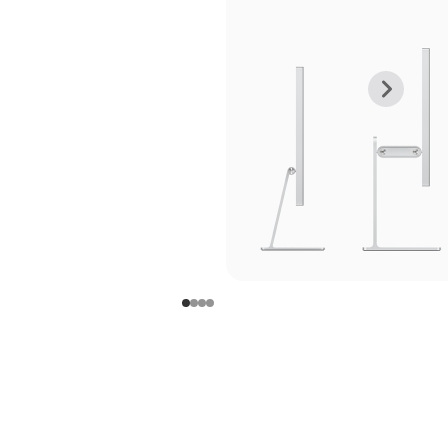
上
下
一
一
张
张
图
图
库
库
图
图
片
片
-
-
支
支
架
架