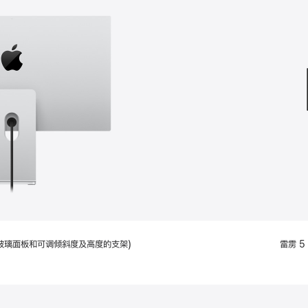
款
选
项)
配备标准玻璃面板和可调倾斜度及高度的支架)
雷雳 5 