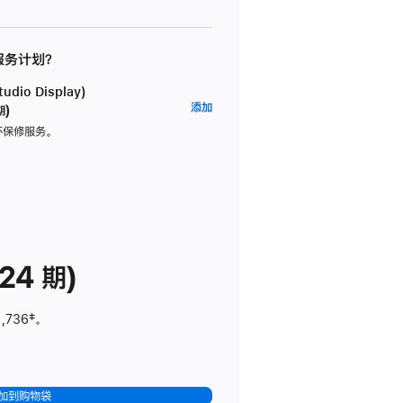
 服务计划？
dio Display)
AppleCare+
添加
期)
服
坏保修服务。
务
计
划
(适
用
于
24 期)
Studio
Display)
1,736
脚
‡。
注
加到购物袋