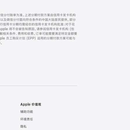
微信分付账单为准。上述分期付款方案由信用卡发卡机构
) 以及微信分付面向符合条件的中国大陆居民提供。部分
家。所有银行信用卡分期均需经你的信用卡发卡机构批准；对于花
ple 将不会被告知原因。请参阅信用卡发卡机构 (包
了解相关条件、费用和收费。订单可能需要满足特定金额要
e 员工购买计划 (EPP) 适用的分期付款方案可能与
。
Apple 价值观
辅助功能
环境责任
隐私