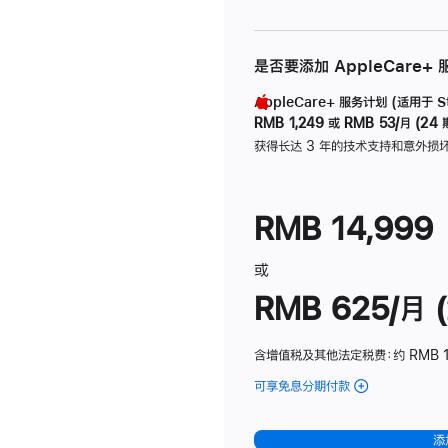
是否要添加 AppleCare+
AppleCare+ 服务计划 (适用于 Stu
RMB 1,249
或
RMB 53/月 (24 
获得长达 3 年的技术支持和意外损
RMB 14,999
或
RMB 625/月 (
含增值税及其他法定税费
：约 RMB 
可享免息分期付款
(Studio
Display
-
添