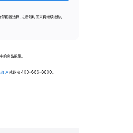
全部配置选择，之后随时回来再继续选购。
中的商品数量。
交流
(在
或致电
400-666-8800。
新
窗
口
中
打
开)