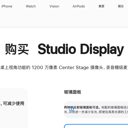
iPhone
Watch
Vision
AirPods
家居
娱乐
购买 Studio Display
桌上视角功能的 1200 万像素 Center Stage 摄像头、录音棚
玻璃面板
，可减少使用
纳米纹理玻璃面板可进一步减少反光，即使在
两种抗反射玻璃面板可选。
标配的玻璃面板经
。
有高亮光源的场所使用，也能保持出色画质。
展
光，从而进一步减少反光，即使在高亮光源的工
开