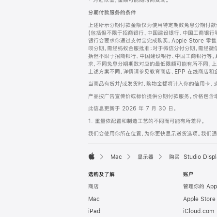
‡ 为近似值。金额可能随时间变动。
注
页
分期付款服务的条件
页
上述所示分期付款金额仅为使用特定期数免息分期付款估
脚
(包括但不限于招商银行、中国建设银行、中国工商银行
银行会要求你通过支付宝完成购买。Apple Store 零
呗分期，需经蚂蚁金服批准；对于微信分付分期，需经微信
括但不限于招商银行、中国建设银行、中国工商银行等，
求，不同免息分期期数对应的最低限额可能有所不同。上述分
上述方案不同，详情请参见教育商店、EPP 在线商店和
当商品有货并/或发货时，购物金额将计入你的信用卡、
产品按广告宣传价或标价提供分期付款服务。价格包含
此信息更新于 2026 年 7 月 30 日。
1. 重量依配置和制造工艺的不同而可能有所差异。
我们会使用你所在位置，为你更快显示送货选项。我们通过你
Mac
显示器
购买 Studio Displ
Apple
选购及了解
账户
商店
管理你的 App
Mac
Apple Stor
iPad
iCloud.com