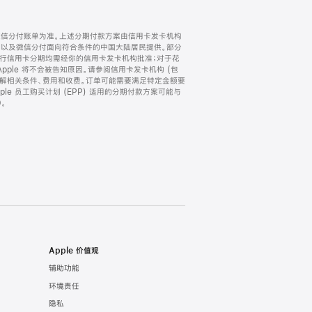
微信分付账单为准。上述分期付款方案由信用卡发卡机构
) 以及微信分付面向符合条件的中国大陆居民提供。部分
家。所有银行信用卡分期均需经你的信用卡发卡机构批准；对于花
ple 将不会被告知原因。请参阅信用卡发卡机构 (包
了解相关条件、费用和收费。订单可能需要满足特定金额要
e 员工购买计划 (EPP) 适用的分期付款方案可能与
。
Apple 价值观
辅助功能
环境责任
隐私