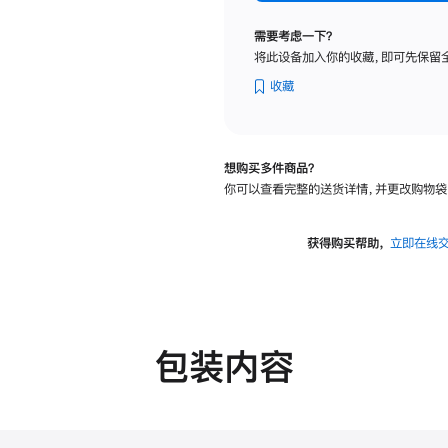
标
准
需要考虑一下？
玻
将此设备加入你的收藏，即可先保留
璃
面
收藏
板
-
可
想购买多件商品？
调
你可以查看完整的送货详情，并更改购物袋
倾
斜
度
获得购买帮助，
立即在线
及
高
度
的
支
包装内容
架
的
分
期
付