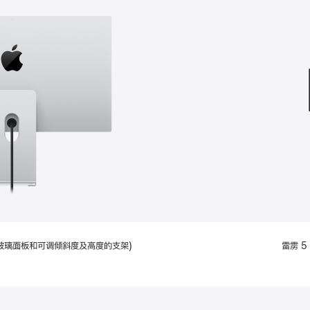
款
选
项)
配备标准玻璃面板和可调倾斜度及高度的支架)
雷雳 5 