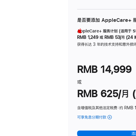
是否要添加 AppleCare+
AppleCare+ 服务计划 (适用于 Stu
RMB 1,249
或
RMB 53/月 (24 
获得长达 3 年的技术支持和意外损
RMB 14,999
或
RMB 625/月 (
含增值税及其他法定税费
：约 RMB 
可享免息分期付款
(Studio
Display
-
添