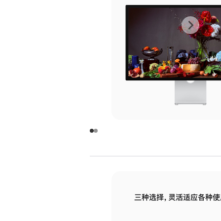
上
下
一
一
张
张
图
图
库
库
图
图
片
片
-
-
玻
玻
璃
璃
三种选择，灵活适应各种使
面
面
板
板