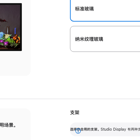
标准玻璃
纳米纹理玻璃
支架
用场景。
标配可调倾斜度的支架，提供 30 度的倾斜度
选
选择你合用的支架。
Studio Display
调节范围。
展