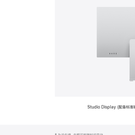
Studio Display (
网
脚