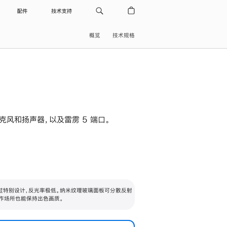
配件
技术支持
概览
技术规格
级麦克风和扬声器，以及雷雳 5 端口。
过特别设计，反光率极低。纳米纹理玻璃面板可分散反射
作场所也能保持出色画质。