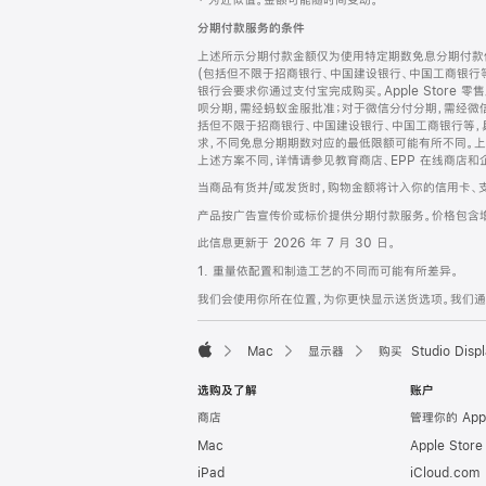
‡ 为近似值。金额可能随时间变动。
注
页
分期付款服务的条件
页
上述所示分期付款金额仅为使用特定期数免息分期付款估
脚
(包括但不限于招商银行、中国建设银行、中国工商银行
银行会要求你通过支付宝完成购买。Apple Store 零
呗分期，需经蚂蚁金服批准；对于微信分付分期，需经微信
括但不限于招商银行、中国建设银行、中国工商银行等，
求，不同免息分期期数对应的最低限额可能有所不同。上述分
上述方案不同，详情请参见教育商店、EPP 在线商店和
当商品有货并/或发货时，购物金额将计入你的信用卡、
产品按广告宣传价或标价提供分期付款服务。价格包含
此信息更新于 2026 年 7 月 30 日。
1. 重量依配置和制造工艺的不同而可能有所差异。
我们会使用你所在位置，为你更快显示送货选项。我们通过你
Mac
显示器
购买 Studio Displ
Apple
选购及了解
账户
商店
管理你的 App
Mac
Apple Stor
iPad
iCloud.com