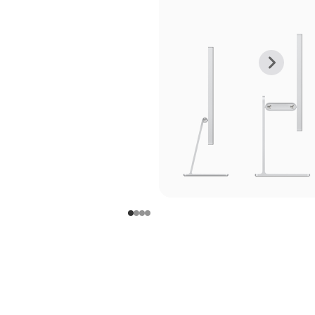
上
下
一
一
张
张
图
图
库
库
图
图
片
片
-
-
支
支
架
架