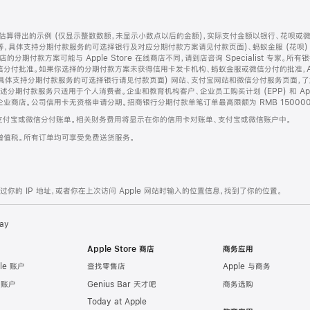
算得出的示例 (仅显示整数数额，未显示小数点以后的金额)，实际支付金额以银行、花呗或
等，具体支持分期付款服务的可选择银行及对应分期付款方案请见付款页面)、蚂蚁金服 (花呗
售店的分期付款方案可能与 Apple Store 在线商店不同，请到店咨询 Specialist 专
分付批准。如果你选择的分期付款方案未获得信用卡发卡机构、蚂蚁金服或微信分付的批准，Ap
具体支持分期付款服务的可选择银行请见付款页面) 网站、支付宝网站和微信分付服务页面，
期付款服务只适用于个人消费者。企业和教育机构客户、企业员工购买计划 (EPP) 和 Appl
企业商店。公司信用卡无资格申请分期。招商银行分期付款单笔订单最高限额为 RMB 150000
支付宝或微信分付账单。相关财务费用将显示在你的信用卡对账单、支付宝或微信账户中。
增值税。所有订单均可享受免费送货服务。
的 IP 地址，或者你在上次访问 Apple 网站时输入的位置信息，找到了你的位置。
ay
Apple Store 商店
商务应用
le 账户
查找零售店
Apple 与商务
e 账户
Genius Bar 天才吧
商务选购
Today at Apple