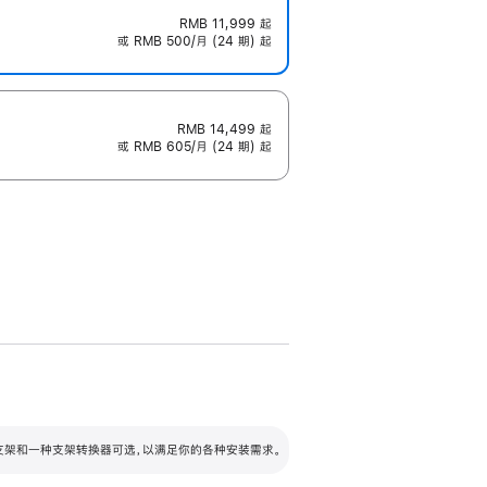
RMB 11,999
起
或 RMB 500/月 (24 期) 起
RMB 14,499
起
或 RMB 605/月 (24 期) 起
配可调倾斜度及高度的支架，额外增加 105
VESA 支架转换器
 有两种支架和一种支架转换器可选，以满足你的各种安装需求。
毫米的高度调节范围。
容的支架 (未随附)