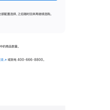
全部配置选择，之后随时回来再继续选购。
中的商品数量。
交流
(在
或致电
400-666-8800。
新
窗
口
中
打
开)