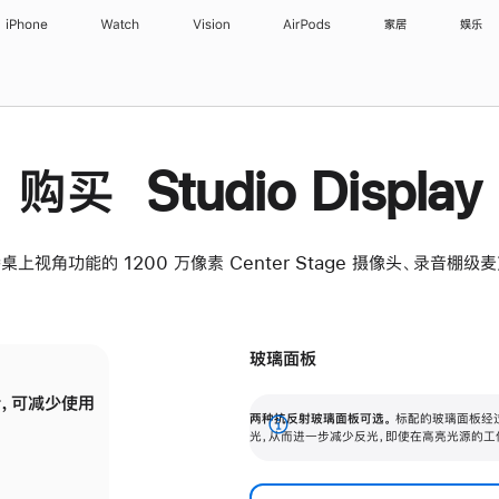
iPhone
Watch
Vision
AirPods
家居
娱乐
购买 Studio Display
桌上视角功能的 1200 万像素 Center Stage 摄像头、录音棚
玻璃面板
，可减少使用
纳米纹理玻璃面板可进一步减少反光，即使在
两种抗反射玻璃面板可选。
标配的玻璃面板经
。
有高亮光源的场所使用，也能保持出色画质。
展
光，从而进一步减少反光，即使在高亮光源的工
开