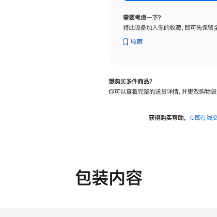
标
准
需要考虑一下？
玻
将此设备加入你的收藏，即可先保留
璃
面
收藏
板
-
可
想购买多件商品？
调
你可以查看完整的送货详情，并更改购物袋
倾
斜
度
获得购买帮助，
立即在线
及
高
度
的
支
包装内容
架
的
分
期
付