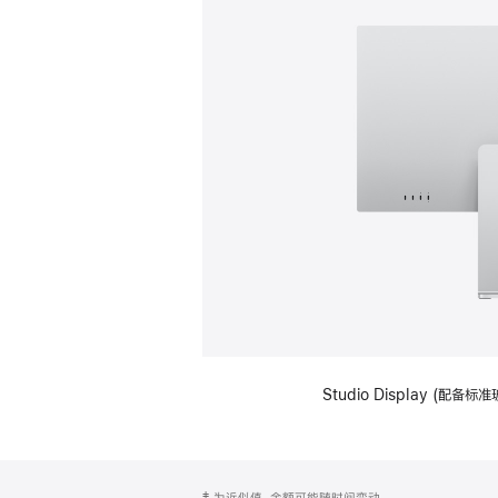
Studio Display (
网
脚