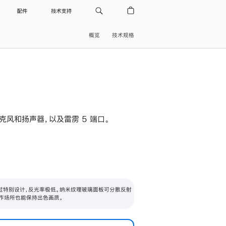
配件
技术支持
概览
技术规格
级麦克风和扬声器，以及雷雳 5 端口。
过特别设计，反光率极低。纳米纹理玻璃面板可分散反射
作场所也能保持出色画质。