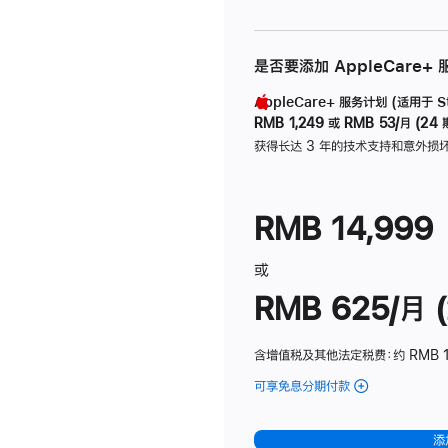
是否要添加 AppleCare+
AppleCare+ 服务计划 (适用于 Stu
RMB 1,249
或
RMB 53/月 (24 
获得长达 3 年的技术支持和意外损
RMB 14,999
或
RMB 625/月 (
含增值税及其他法定税费
：约 RMB 
可享免息分期付款
(Studio
Display
-
添