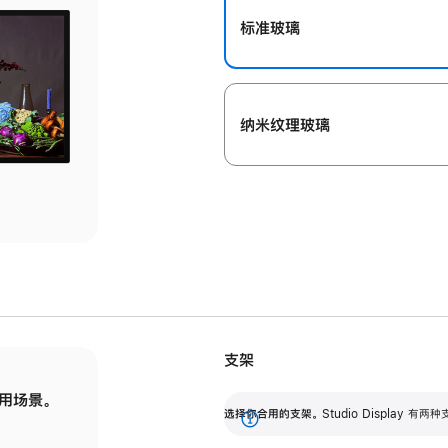
标准玻璃
纳米纹理玻璃
支架
用场景。
标配可调倾斜度的支架，提供 30 度的倾斜度
选
选择你合用的支架。
Studio Display
调节范围。
展