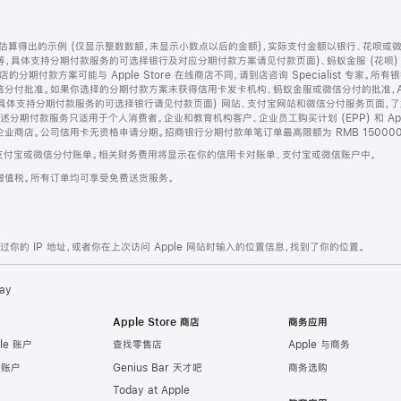
算得出的示例 (仅显示整数数额，未显示小数点以后的金额)，实际支付金额以银行、花呗或
等，具体支持分期付款服务的可选择银行及对应分期付款方案请见付款页面)、蚂蚁金服 (花呗
售店的分期付款方案可能与 Apple Store 在线商店不同，请到店咨询 Specialist 专
分付批准。如果你选择的分期付款方案未获得信用卡发卡机构、蚂蚁金服或微信分付的批准，Ap
具体支持分期付款服务的可选择银行请见付款页面) 网站、支付宝网站和微信分付服务页面，
期付款服务只适用于个人消费者。企业和教育机构客户、企业员工购买计划 (EPP) 和 Appl
企业商店。公司信用卡无资格申请分期。招商银行分期付款单笔订单最高限额为 RMB 150000
支付宝或微信分付账单。相关财务费用将显示在你的信用卡对账单、支付宝或微信账户中。
增值税。所有订单均可享受免费送货服务。
的 IP 地址，或者你在上次访问 Apple 网站时输入的位置信息，找到了你的位置。
ay
Apple Store 商店
商务应用
le 账户
查找零售店
Apple 与商务
e 账户
Genius Bar 天才吧
商务选购
Today at Apple