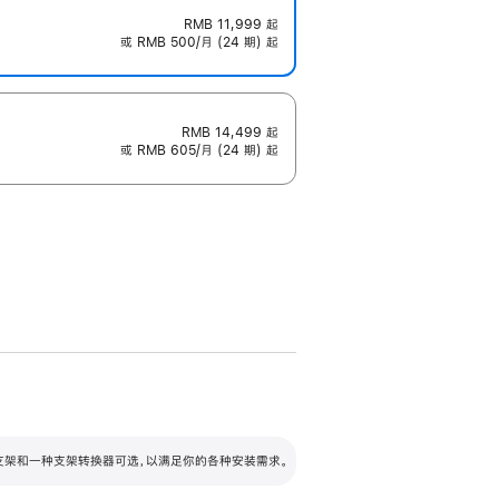
RMB 11,999
起
或 RMB 500/月 (24 期) 起
RMB 14,499
起
或 RMB 605/月 (24 期) 起
配可调倾斜度及高度的支架，额外增加 105
VESA 支架转换器
 有两种支架和一种支架转换器可选，以满足你的各种安装需求。
毫米的高度调节范围。
容的支架 (未随附)