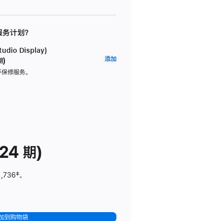
 服务计划？
dio Display)
AppleCare+
添加
期)
服
坏保修服务。
务
计
划
(适
用
于
24 期)
Studio
Display)
1,736
脚
‡。
注
加到购物袋