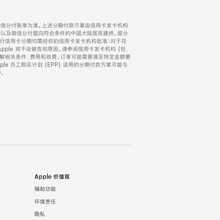
微信分付账单为准。上述分期付款方案由信用卡发卡机构
) 以及微信分付面向符合条件的中国大陆居民提供。部分
家。所有银行信用卡分期均需经你的信用卡发卡机构批准；对于花
ple 将不会被告知原因。请参阅信用卡发卡机构 (包
了解相关条件、费用和收费。订单可能需要满足特定金额要
e 员工购买计划 (EPP) 适用的分期付款方案可能与
。
Apple 价值观
辅助功能
环境责任
隐私