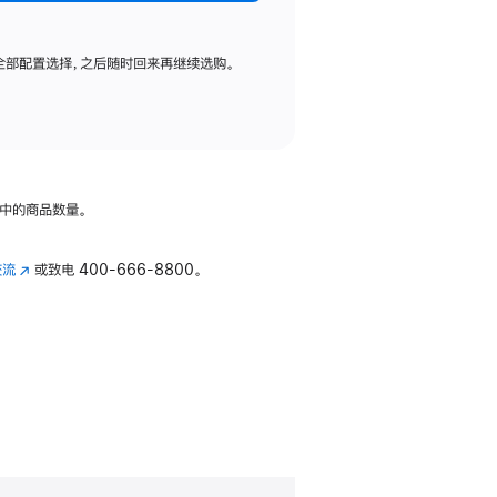
全部配置选择，之后随时回来再继续选购。
中的商品数量。
交流
(在
或致电
400-666-8800。
新
窗
口
中
打
开)