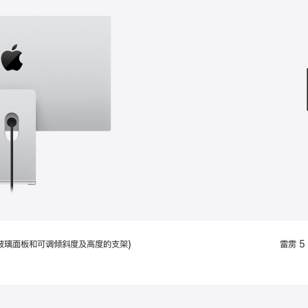
款
选
项)
配备标准玻璃面板和可调倾斜度及高度的支架)
雷雳 5 