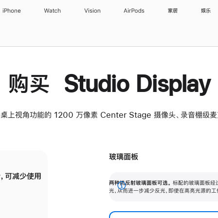
iPhone
Watch
Vision
AirPods
家居
娱乐
购买 Studio Display
桌上视角功能的 1200 万像素 Center Stage 摄像头、录音棚
玻璃面板
，可减少使用
纳米纹理玻璃面板可进一步减少反光，即使在
两种抗反射玻璃面板可选。
标配的玻璃面板经
。
有高亮光源的场所使用，也能保持出色画质。
展
光，从而进一步减少反光，即使在高亮光源的工
开