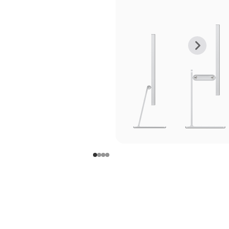
上
下
一
一
张
张
图
图
库
库
图
图
片
片
-
-
支
支
架
架