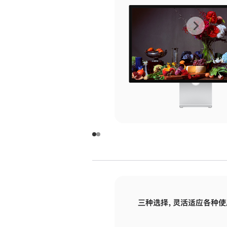
上
下
一
一
张
张
图
图
库
库
图
图
片
片
-
-
玻
玻
璃
璃
三种选择，灵活适应各种使
面
面
板
板