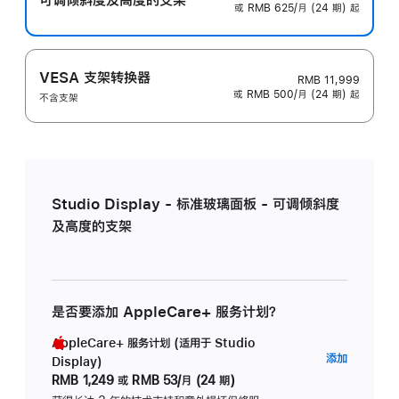
或 RMB 625/月 (24 期) 起
VESA 支架转换器
RMB 11,999
或 RMB 500/月 (24 期) 起
不含支架
Studio Display - 标准玻璃面板 - 可调倾斜度
及高度的支架
是否要添加 AppleCare+ 服务计划？
AppleCare+ 服务计划 (适用于 Studio
AppleC
添加
Display)
服
RMB 1,249
或
RMB 53/月 (24 期)