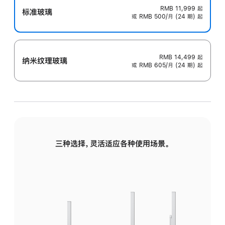
RMB 11,999
起
标准玻璃
或 RMB 500/月 (24 期) 起
RMB 14,499
起
纳米纹理玻璃
或 RMB 605/月 (24 期) 起
三种选择，灵活适应各种使用场景。
标