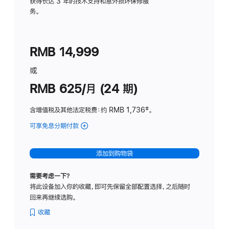
务
获得长达 3 年的技术支持和意外损坏保修服
务。
计
划
(适
RMB 14,999
用
于
或
Studio
RMB 625/月 (24 期)
Display
含增值税及其他法定税费
：约 RMB 1,736
脚
‡。
注
可享免息分期付款
(Studio
Display
-
添加到购物袋
标
准
需要考虑一下？
玻
将此设备加入你的收藏，即可先保留全部配置选择，之后随时
璃
回来再继续选购。
面
板
收藏
-