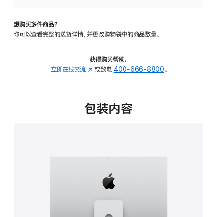
可
调
想购买多件商品？
倾
你可以查看完整的送货详情，并更改购物袋中的商品数量。
斜
度
及
获得购买帮助，
高
立即在线交流
(在
或致电
400-666-8800
。
度
新
的
窗
支
口
包装内容
架
中
的
打
分
开)
期
付
款
选
项)