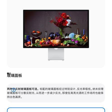
玻璃面板
两种抗反射玻璃面板可选。
标配的玻璃面板经过特别设计，反光率极低。纳米纹理
展
玻璃面板可分散反射光，从而进一步减少反光，即使在高亮光源的工作场所也能保
持出色画质。
开