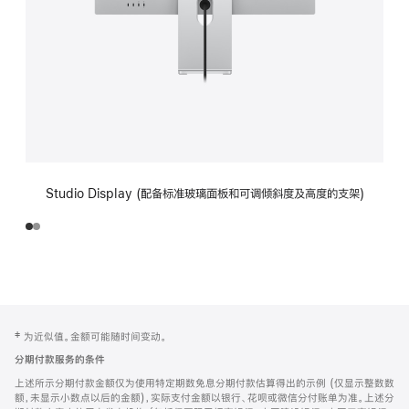
Studio Display (配备标准玻璃面板和可调倾斜度及高度的支架)
网
脚
‡ 为近似值。金额可能随时间变动。
注
页
分期付款服务的条件
页
上述所示分期付款金额仅为使用特定期数免息分期付款估算得出的示例 (仅显示整数数
脚
额，未显示小数点以后的金额)，实际支付金额以银行、花呗或微信分付账单为准。上述分