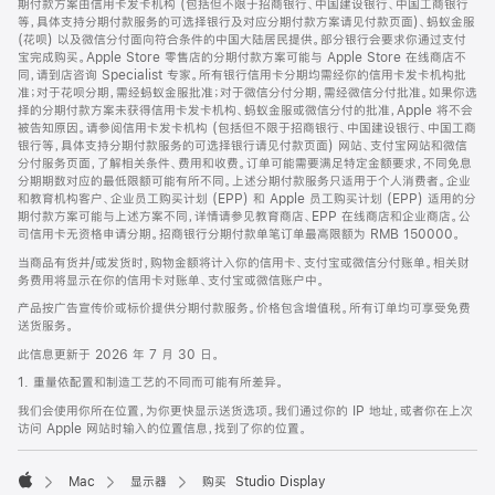
期付款方案由信用卡发卡机构 (包括但不限于招商银行、中国建设银行、中国工商银行
等，具体支持分期付款服务的可选择银行及对应分期付款方案请见付款页面)、蚂蚁金服
(花呗) 以及微信分付面向符合条件的中国大陆居民提供。部分银行会要求你通过支付
宝完成购买。Apple Store 零售店的分期付款方案可能与 Apple Store 在线商店不
同，请到店咨询 Specialist 专家。所有银行信用卡分期均需经你的信用卡发卡机构批
准；对于花呗分期，需经蚂蚁金服批准；对于微信分付分期，需经微信分付批准。如果你选
择的分期付款方案未获得信用卡发卡机构、蚂蚁金服或微信分付的批准，Apple 将不会
被告知原因。请参阅信用卡发卡机构 (包括但不限于招商银行、中国建设银行、中国工商
银行等，具体支持分期付款服务的可选择银行请见付款页面) 网站、支付宝网站和微信
分付服务页面，了解相关条件、费用和收费。订单可能需要满足特定金额要求，不同免息
分期期数对应的最低限额可能有所不同。上述分期付款服务只适用于个人消费者。企业
和教育机构客户、企业员工购买计划 (EPP) 和 Apple 员工购买计划 (EPP) 适用的分
期付款方案可能与上述方案不同，详情请参见教育商店、EPP 在线商店和企业商店。公
司信用卡无资格申请分期。招商银行分期付款单笔订单最高限额为 RMB 150000。
当商品有货并/或发货时，购物金额将计入你的信用卡、支付宝或微信分付账单。相关财
务费用将显示在你的信用卡对账单、支付宝或微信账户中。
产品按广告宣传价或标价提供分期付款服务。价格包含增值税。所有订单均可享受免费
送货服务。
此信息更新于 2026 年 7 月 30 日。
1. 重量依配置和制造工艺的不同而可能有所差异。
我们会使用你所在位置，为你更快显示送货选项。我们通过你的 IP 地址，或者你在上次
访问 Apple 网站时输入的位置信息，找到了你的位置。
Mac
显示器
购买 Studio Display