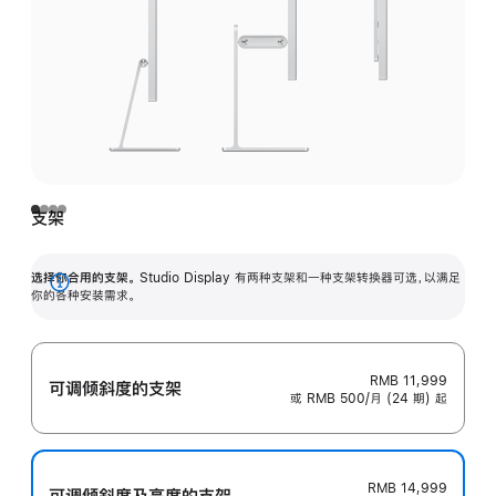
支架
选择你合用的支架。
Studio Display 有两种支架和一种支架转换器可选，以满足
展
你的各种安装需求。
开
RMB 11,999
可调倾斜度的支架
或 RMB 500/月 (24 期) 起
RMB 14,999
可调倾斜度及高‍度的支‍架