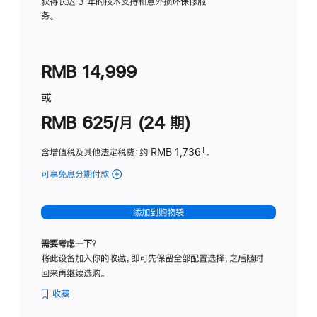
务
获得长达 3 年的技术支持和意外损坏保修服
务。
计
划
(适
RMB 14,999
用
于
或
Studio
RMB 625/月 (24 期)
Display
含增值税及其他法定税费
：约 RMB 1,736
脚
‡。
注
可享免息分期付款
(Studio
Display
-
添加到购物袋
标
准
需要考虑一下？
玻
将此设备加入你的收藏，即可先保留全部配置选择，之后随时
璃
回来再继续选购。
面
板
收藏
-