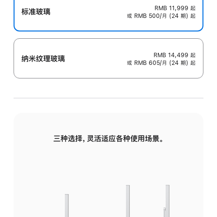
RMB 11,999
起
标准玻璃
或 RMB 500/月 (24 期) 起
RMB 14,499
起
纳米纹理玻璃
或 RMB 605/月 (24 期) 起
三种选择，灵活适应各种使用场景。
标