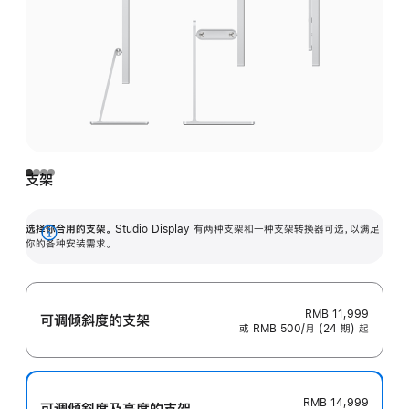
支架
选择你合用的支架。
Studio Display 有两种支架和一种支架转换器可选，以满足
展
你的各种安装需求。
开
RMB 11,999
可调倾斜度的支架
或 RMB 500/月 (24 期) 起
RMB 14,999
可调倾斜度及高‍度的支‍架