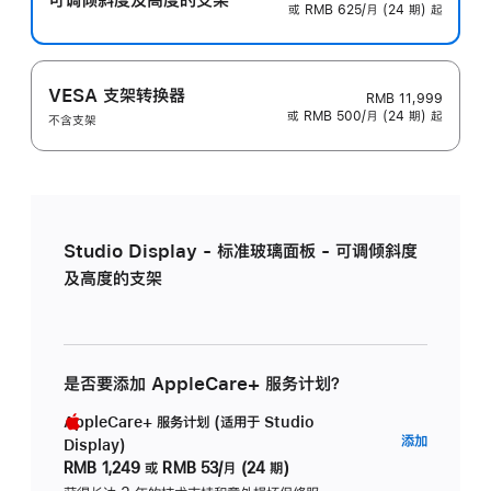
或 RMB 625/月 (24 期) 起
VESA 支架转换器
RMB 11,999
或 RMB 500/月 (24 期) 起
不含支架
Studio Display - 标准玻璃面板 - 可调倾斜度
及高度的支架
是否要添加 AppleCare+ 服务计划？
AppleCare+ 服务计划 (适用于 Studio
AppleC
添加
Display)
服
RMB 1,249
或
RMB 53/月 (24 期)