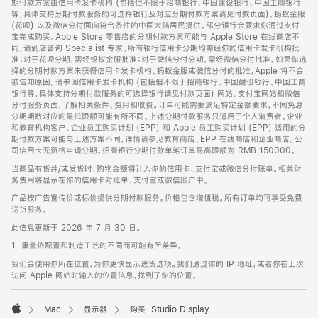
期付款方案由信用卡发卡机构 (包括但不限于招商银行、中国建设银行、中国工商银行
等，具体支持分期付款服务的可选择银行及对应分期付款方案请见付款页面)、蚂蚁金服
(花呗) 以及微信分付面向符合条件的中国大陆居民提供。部分银行会要求你通过支付
宝完成购买。Apple Store 零售店的分期付款方案可能与 Apple Store 在线商店不
同，请到店咨询 Specialist 专家。所有银行信用卡分期均需经你的信用卡发卡机构批
准；对于花呗分期，需经蚂蚁金服批准；对于微信分付分期，需经微信分付批准。如果你选
择的分期付款方案未获得信用卡发卡机构、蚂蚁金服或微信分付的批准，Apple 将不会
被告知原因。请参阅信用卡发卡机构 (包括但不限于招商银行、中国建设银行、中国工商
银行等，具体支持分期付款服务的可选择银行请见付款页面) 网站、支付宝网站和微信
分付服务页面，了解相关条件、费用和收费。订单可能需要满足特定金额要求，不同免息
分期期数对应的最低限额可能有所不同。上述分期付款服务只适用于个人消费者。企业
和教育机构客户、企业员工购买计划 (EPP) 和 Apple 员工购买计划 (EPP) 适用的分
期付款方案可能与上述方案不同，详情请参见教育商店、EPP 在线商店和企业商店。公
司信用卡无资格申请分期。招商银行分期付款单笔订单最高限额为 RMB 150000。
当商品有货并/或发货时，购物金额将计入你的信用卡、支付宝或微信分付账单。相关财
务费用将显示在你的信用卡对账单、支付宝或微信账户中。
产品按广告宣传价或标价提供分期付款服务。价格包含增值税。所有订单均可享受免费
送货服务。
此信息更新于 2026 年 7 月 30 日。
1. 重量依配置和制造工艺的不同而可能有所差异。
我们会使用你所在位置，为你更快显示送货选项。我们通过你的 IP 地址，或者你在上次
访问 Apple 网站时输入的位置信息，找到了你的位置。
Mac
显示器
购买 Studio Display