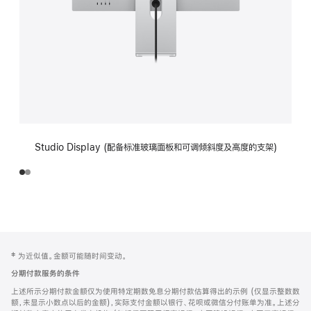
Studio Display (配备标准玻璃面板和可调倾斜度及高度的支架)
网
脚
‡ 为近似值。金额可能随时间变动。
注
页
分期付款服务的条件
页
上述所示分期付款金额仅为使用特定期数免息分期付款估算得出的示例 (仅显示整数数
脚
额，未显示小数点以后的金额)，实际支付金额以银行、花呗或微信分付账单为准。上述分