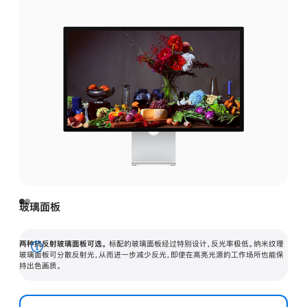
玻璃面板
两种抗反射玻璃面板可选。
标配的玻璃面板经过特别设计，反光率极低。纳米纹理
展
玻璃面板可分散反射光，从而进一步减少反光，即使在高亮光源的工作场所也能保
持出色画质。
开