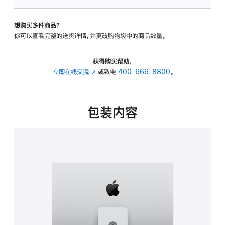
可
调
想购买多件商品？
倾
你可以查看完整的送货详情，并更改购物袋中的商品数量。
斜
度
及
获得购买帮助，
高
立即在线交流
(在
或致电
400-666-8800
。
度
新
的
窗
支
口
包装内容
架
中
的
打
分
开)
期
付
款
选
项)