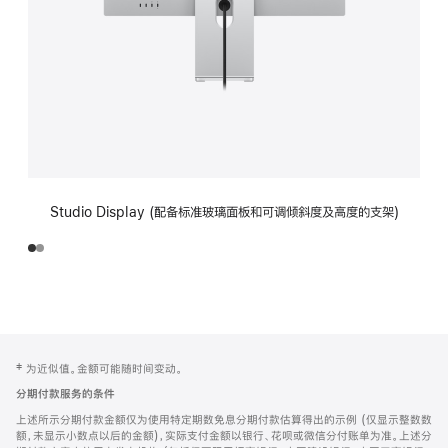
Studio Display (配备标准玻璃面板和可调倾斜度及高度的支架)
网
脚
‡ 为近似值。金额可能随时间变动。
注
页
分期付款服务的条件
页
上述所示分期付款金额仅为使用特定期数免息分期付款估算得出的示例 (仅显示整数数
脚
额，未显示小数点以后的金额)，实际支付金额以银行、花呗或微信分付账单为准。上述分