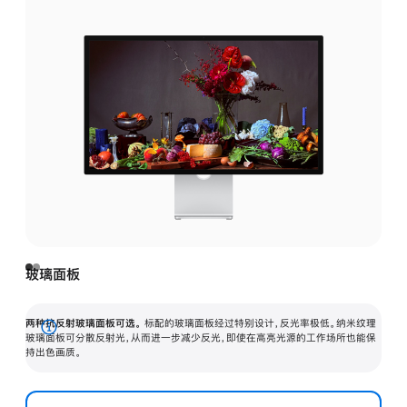
玻璃面板
两种抗反射玻璃面板可选。
标配的玻璃面板经过特别设计，反光率极低。纳米纹理
展
玻璃面板可分散反射光，从而进一步减少反光，即使在高亮光源的工作场所也能保
持出色画质。
开