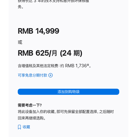
务
获得长达 3 年的技术支持和意外损坏保修服
务。
计
划
(适
RMB 14,999
用
于
或
Studio
RMB 625/月 (24 期)
Display
含增值税及其他法定税费
：约 RMB 1,736
脚
‡。
注
可享免息分期付款
(Studio
Display
-
添加到购物袋
标
准
需要考虑一下？
玻
将此设备加入你的收藏，即可先保留全部配置选择，之后随时
璃
回来再继续选购。
面
板
收藏
-