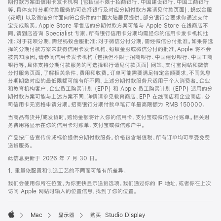
期付款方案由信用卡发卡机构 (包括但不限于招商银行、中国建设银行、中国工商银行
等，具体支持分期付款服务的可选择银行及对应分期付款方案请见付款页面)、蚂蚁金服
(花呗) 以及微信分付面向符合条件的中国大陆居民提供。部分银行会要求你通过支付
宝完成购买。Apple Store 零售店的分期付款方案可能与 Apple Store 在线商店不
同，请到店咨询 Specialist 专家。所有银行信用卡分期均需经你的信用卡发卡机构批
准；对于花呗分期，需经蚂蚁金服批准；对于微信分付分期，需经微信分付批准。如果你选
择的分期付款方案未获得信用卡发卡机构、蚂蚁金服或微信分付的批准，Apple 将不会
被告知原因。请参阅信用卡发卡机构 (包括但不限于招商银行、中国建设银行、中国工商
银行等，具体支持分期付款服务的可选择银行请见付款页面) 网站、支付宝网站和微信
分付服务页面，了解相关条件、费用和收费。订单可能需要满足特定金额要求，不同免息
分期期数对应的最低限额可能有所不同。上述分期付款服务只适用于个人消费者。企业
和教育机构客户、企业员工购买计划 (EPP) 和 Apple 员工购买计划 (EPP) 适用的分
期付款方案可能与上述方案不同，详情请参见教育商店、EPP 在线商店和企业商店。公
司信用卡无资格申请分期。招商银行分期付款单笔订单最高限额为 RMB 150000。
当商品有货并/或发货时，购物金额将计入你的信用卡、支付宝或微信分付账单。相关财
务费用将显示在你的信用卡对账单、支付宝或微信账户中。
产品按广告宣传价或标价提供分期付款服务。价格包含增值税。所有订单均可享受免费
送货服务。
此信息更新于 2026 年 7 月 30 日。
1. 重量依配置和制造工艺的不同而可能有所差异。
我们会使用你所在位置，为你更快显示送货选项。我们通过你的 IP 地址，或者你在上次
访问 Apple 网站时输入的位置信息，找到了你的位置。
Mac
显示器
购买 Studio Display