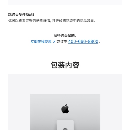
可
调
想购买多件商品？
倾
你可以查看完整的送货详情，并更改购物袋中的商品数量。
斜
度
及
获得购买帮助，
高
立即在线交流
(在
或致电
400-666-8800
。
度
新
的
窗
支
口
包装内容
架
中
的
打
分
开)
期
付
款
选
项)