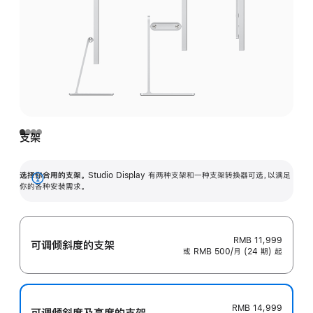
支架
选择你合用的支架。
Studio Display 有两种支架和一种支架转换器可选，以满足
展
你的各种安装需求。
开
RMB 11,999
可调倾斜度的支架
或 RMB 500/月 (24 期) 起
RMB 14,999
可调倾斜度及高‍度的支‍架