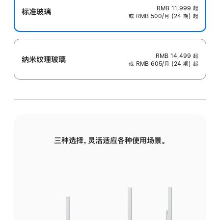
RMB 11,999
起
标准玻璃
或 RMB 500/月 (24 期) 起
RMB 14,499
起
纳米纹理玻璃
或 RMB 605/月 (24 期) 起
三种选择，灵活适应各种使用场景。
标