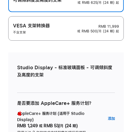
或 RMB 625/月 (24 期) 起
VESA 支架转换器
RMB 11,999
或 RMB 500/月 (24 期) 起
不含支架
Studio Display - 标准玻璃面板 - 可调倾斜度
及高度的支架
是否要添加 AppleCare+ 服务计划？
AppleCare+ 服务计划 (适用于 Studio
AppleC
添加
Display)
服
RMB 1,249
或
RMB 53/月 (24 期)