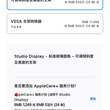
或 RMB 625/月 (24 期) 起
VESA 支架转换器
RMB 11,999
或 RMB 500/月 (24 期) 起
不含支架
Studio Display - 标准玻璃面板 - 可调倾斜度
及高度的支架
是否要添加 AppleCare+ 服务计划？
AppleCare+ 服务计划 (适用于 Studio
AppleC
添加
Display)
服
RMB 1,249
或
RMB 53/月 (24 期)