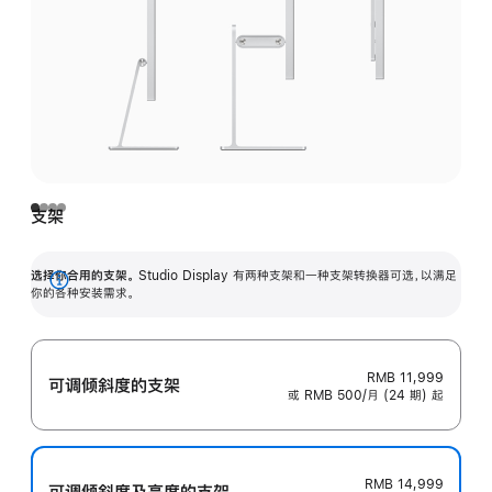
支架
选择你合用的支架。
Studio Display 有两种支架和一种支架转换器可选，以满足
展
你的各种安装需求。
开
RMB 11,999
可调倾斜度的支架
或 RMB 500/月 (24 期) 起
RMB 14,999
可调倾斜度及高‍度的支‍架