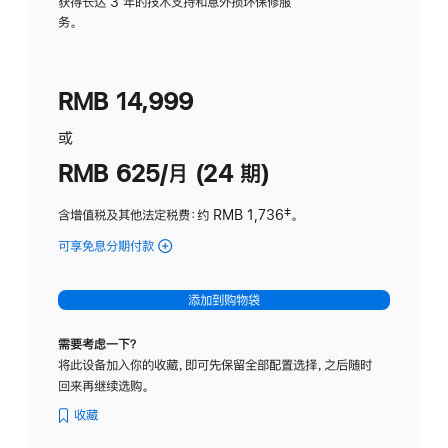
务
获得长达 3 年的技术支持和意外损坏保修服
务。
计
划
(适
RMB 14,999
用
于
或
Studio
RMB 625/月 (24 期)
Display
含增值税及其他法定税费
：约 RMB 1,736
脚
‡。
注
可享免息分期付款
(Studio
Display
-
添加到购物袋
标
准
需要考虑一下？
玻
将此设备加入你的收藏，即可先保留全部配置选择，之后随时
璃
回来再继续选购。
面
板
收藏
-