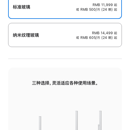
RMB 11,999
起
标准玻璃
或 RMB 500/月 (24 期) 起
RMB 14,499
起
纳米纹理玻璃
或 RMB 605/月 (24 期) 起
三种选择，灵活适应各种使用场景。
标