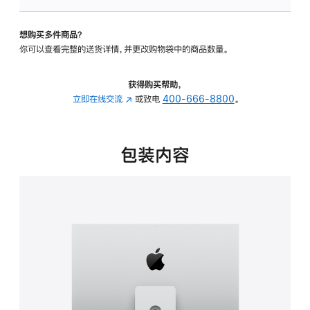
可
调
想购买多件商品？
倾
你可以查看完整的送货详情，并更改购物袋中的商品数量。
斜
度
及
获得购买帮助，
高
立即在线交流
(在
或致电
400-666-8800
。
度
新
的
窗
支
口
包装内容
架
中
的
打
分
开)
期
付
款
选
项)