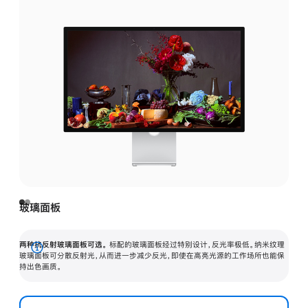
玻璃面板
两种抗反射玻璃面板可选。
标配的玻璃面板经过特别设计，反光率极低。纳米纹理
展
玻璃面板可分散反射光，从而进一步减少反光，即使在高亮光源的工作场所也能保
持出色画质。
开