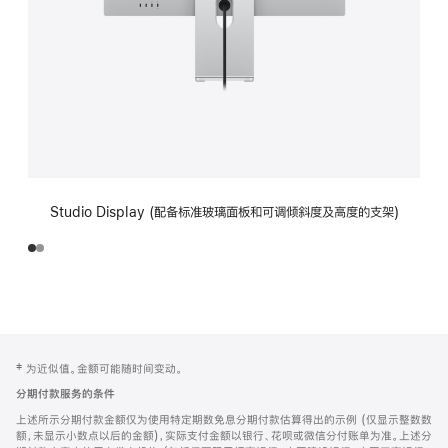
Studio Display (配备标准玻璃面板和可调倾斜度及高度的支架)
网
脚
‡ 为近似值。金额可能随时间变动。
注
页
分期付款服务的条件
页
上述所示分期付款金额仅为使用特定期数免息分期付款估算得出的示例 (仅显示整数数
脚
额，未显示小数点以后的金额)，实际支付金额以银行、花呗或微信分付账单为准。上述分