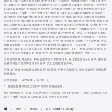
期付款方案由信用卡发卡机构 (包括但不限于招商银行、中国建设银行、中国工商银行
等，具体支持分期付款服务的可选择银行及对应分期付款方案请见付款页面)、蚂蚁金服
(花呗) 以及微信分付面向符合条件的中国大陆居民提供。部分银行会要求你通过支付
宝完成购买。Apple Store 零售店的分期付款方案可能与 Apple Store 在线商店不
同，请到店咨询 Specialist 专家。所有银行信用卡分期均需经你的信用卡发卡机构批
准；对于花呗分期，需经蚂蚁金服批准；对于微信分付分期，需经微信分付批准。如果你选
择的分期付款方案未获得信用卡发卡机构、蚂蚁金服或微信分付的批准，Apple 将不会
被告知原因。请参阅信用卡发卡机构 (包括但不限于招商银行、中国建设银行、中国工商
银行等，具体支持分期付款服务的可选择银行请见付款页面) 网站、支付宝网站和微信
分付服务页面，了解相关条件、费用和收费。订单可能需要满足特定金额要求，不同免息
分期期数对应的最低限额可能有所不同。上述分期付款服务只适用于个人消费者。企业
和教育机构客户、企业员工购买计划 (EPP) 和 Apple 员工购买计划 (EPP) 适用的分
期付款方案可能与上述方案不同，详情请参见教育商店、EPP 在线商店和企业商店。公
司信用卡无资格申请分期。招商银行分期付款单笔订单最高限额为 RMB 150000。
当商品有货并/或发货时，购物金额将计入你的信用卡、支付宝或微信分付账单。相关财
务费用将显示在你的信用卡对账单、支付宝或微信账户中。
产品按广告宣传价或标价提供分期付款服务。价格包含增值税。所有订单均可享受免费
送货服务。
此信息更新于 2026 年 7 月 30 日。
1. 重量依配置和制造工艺的不同而可能有所差异。
我们会使用你所在位置，为你更快显示送货选项。我们通过你的 IP 地址，或者你在上次
访问 Apple 网站时输入的位置信息，找到了你的位置。
Mac
显示器
购买 Studio Display