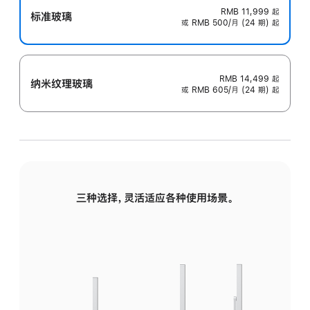
RMB 11,999
起
标准玻璃
或 RMB 500/月 (24 期) 起
RMB 14,499
起
纳米纹理玻璃
或 RMB 605/月 (24 期) 起
三种选择，灵活适应各种使用场景。
标