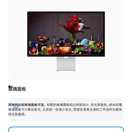
玻璃面板
两种抗反射玻璃面板可选。
标配的玻璃面板经过特别设计，反光率极低。纳米纹理
展
玻璃面板可分散反射光，从而进一步减少反光，即使在高亮光源的工作场所也能保
持出色画质。
开