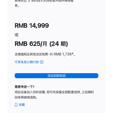
务
获得长达 3 年的技术支持和意外损坏保修服
务。
计
划
(适
RMB 14,999
用
于
或
Studio
RMB 625/月 (24 期)
Display
含增值税及其他法定税费
：约 RMB 1,736
脚
‡。
注
可享免息分期付款
(Studio
Display
-
添加到购物袋
标
准
需要考虑一下？
玻
将此设备加入你的收藏，即可先保留全部配置选择，之后随时
璃
回来再继续选购。
面
板
收藏
-