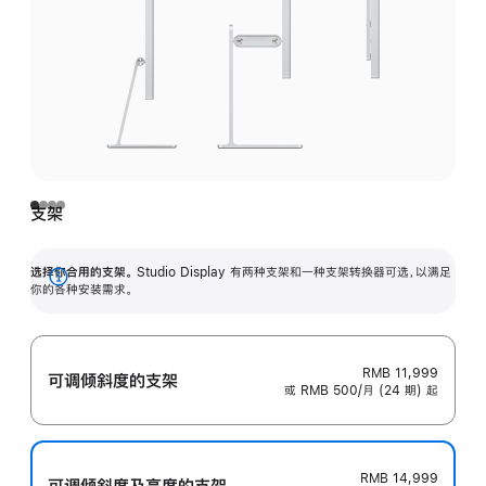
支架
选择你合用的支架。
Studio Display 有两种支架和一种支架转换器可选，以满足
展
你的各种安装需求。
开
RMB 11,999
可调倾斜度的支架
或 RMB 500/月 (24 期) 起
RMB 14,999
可调倾斜度及高‍度的支‍架