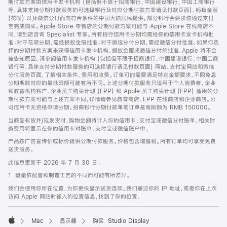
期付款方案由信用卡发卡机构 (包括但不限于招商银行、中国建设银行、中国工商银行
等，具体支持分期付款服务的可选择银行及对应分期付款方案请见付款页面)、蚂蚁金服
(花呗) 以及微信分付面向符合条件的中国大陆居民提供。部分银行会要求你通过支付
宝完成购买。Apple Store 零售店的分期付款方案可能与 Apple Store 在线商店不
同，请到店咨询 Specialist 专家。所有银行信用卡分期均需经你的信用卡发卡机构批
准；对于花呗分期，需经蚂蚁金服批准；对于微信分付分期，需经微信分付批准。如果你选
择的分期付款方案未获得信用卡发卡机构、蚂蚁金服或微信分付的批准，Apple 将不会
被告知原因。请参阅信用卡发卡机构 (包括但不限于招商银行、中国建设银行、中国工商
银行等，具体支持分期付款服务的可选择银行请见付款页面) 网站、支付宝网站和微信
分付服务页面，了解相关条件、费用和收费。订单可能需要满足特定金额要求，不同免息
分期期数对应的最低限额可能有所不同。上述分期付款服务只适用于个人消费者。企业
和教育机构客户、企业员工购买计划 (EPP) 和 Apple 员工购买计划 (EPP) 适用的分
期付款方案可能与上述方案不同，详情请参见教育商店、EPP 在线商店和企业商店。公
司信用卡无资格申请分期。招商银行分期付款单笔订单最高限额为 RMB 150000。
当商品有货并/或发货时，购物金额将计入你的信用卡、支付宝或微信分付账单。相关财
务费用将显示在你的信用卡对账单、支付宝或微信账户中。
产品按广告宣传价或标价提供分期付款服务。价格包含增值税。所有订单均可享受免费
送货服务。
此信息更新于 2026 年 7 月 30 日。
1. 重量依配置和制造工艺的不同而可能有所差异。
我们会使用你所在位置，为你更快显示送货选项。我们通过你的 IP 地址，或者你在上次
访问 Apple 网站时输入的位置信息，找到了你的位置。
Mac
显示器
购买 Studio Display