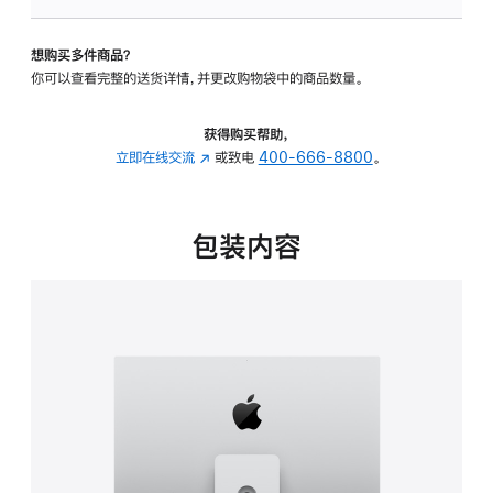
可
调
想购买多件商品？
倾
你可以查看完整的送货详情，并更改购物袋中的商品数量。
斜
度
及
获得购买帮助，
高
立即在线交流
(在
或致电
400-666-8800
。
度
新
的
窗
支
口
包装内容
架
中
的
打
分
开)
期
付
款
选
项)