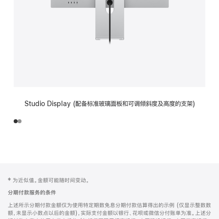
Studio Display (配备标准玻璃面板和可调倾斜度及高度的支架)
网
脚
‡ 为近似值。金额可能随时间变动。
注
页
分期付款服务的条件
页
上述所示分期付款金额仅为使用特定期数免息分期付款估算得出的示例 (仅显示整数数
脚
额，未显示小数点以后的金额)，实际支付金额以银行、花呗或微信分付账单为准。上述分