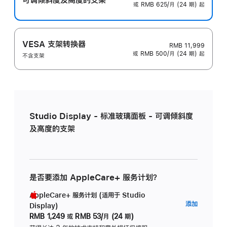
或 RMB 625/月 (24 期) 起
VESA 支架转换器
RMB 11,999
或 RMB 500/月 (24 期) 起
不含支架
Studio Display - 标准玻璃面板 - 可调倾斜度
及高度的支架
是否要添加 AppleCare+ 服务计划？
AppleCare+ 服务计划 (适用于 Studio
AppleC
添加
Display)
服
RMB 1,249
或
RMB 53/月 (24 期)