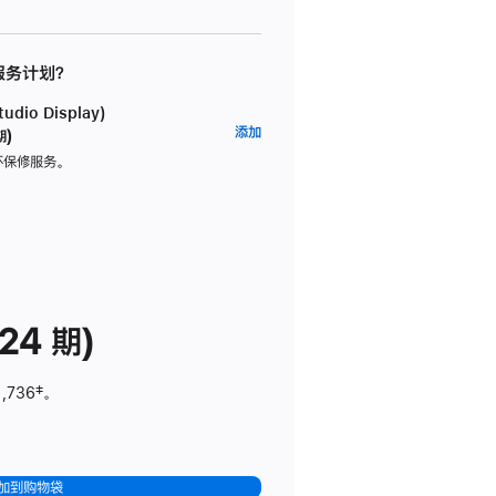
 服务计划？
dio Display)
AppleCare+
添加
期)
服
坏保修服务。
务
计
划
(适
用
于
24 期)
Studio
Display)
1,736
脚
‡。
注
加到购物袋