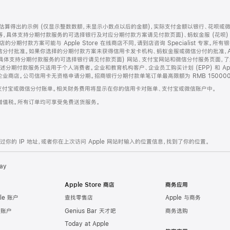
算得出的示例 (仅显示整数数额，未显示小数点以后的金额)，实际支付金额以银行、花呗或
等，具体支持分期付款服务的可选择银行及对应分期付款方案请见付款页面)、蚂蚁金服 (花呗
售店的分期付款方案可能与 Apple Store 在线商店不同，请到店咨询 Specialist 专
分付批准。如果你选择的分期付款方案未获得信用卡发卡机构、蚂蚁金服或微信分付的批准，Ap
具体支持分期付款服务的可选择银行请见付款页面) 网站、支付宝网站和微信分付服务页面，
期付款服务只适用于个人消费者。企业和教育机构客户、企业员工购买计划 (EPP) 和 Appl
企业商店。公司信用卡无资格申请分期。招商银行分期付款单笔订单最高限额为 RMB 150000
支付宝或微信分付账单。相关财务费用将显示在你的信用卡对账单、支付宝或微信账户中。
增值税。所有订单均可享受免费送货服务。
的 IP 地址，或者你在上次访问 Apple 网站时输入的位置信息，找到了你的位置。
ay
Apple Store 商店
商务应用
le 账户
查找零售店
Apple 与商务
e 账户
Genius Bar 天才吧
商务选购
Today at Apple