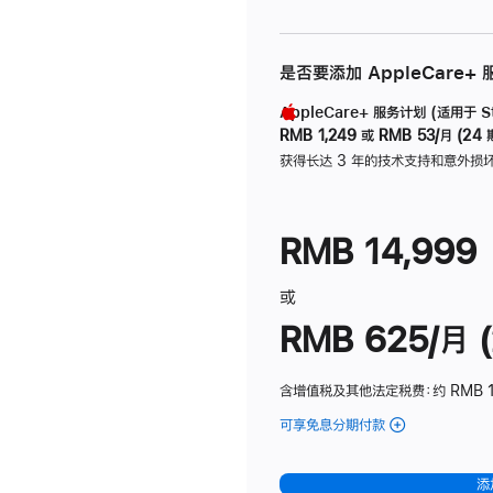
是否要添加 AppleCare+
AppleCare+ 服务计划 (适用于 Stu
RMB 1,249
或
RMB 53/月 (24 
获得长达 3 年的技术支持和意外损
RMB 14,999
或
RMB 625/月 (
含增值税及其他法定税费
：约 RMB 
可享免息分期付款
(Studio
Display
-
添