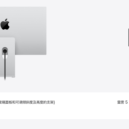
款
选
项)
配备标准玻璃面板和可调倾斜度及高度的支架)
雷雳 5 