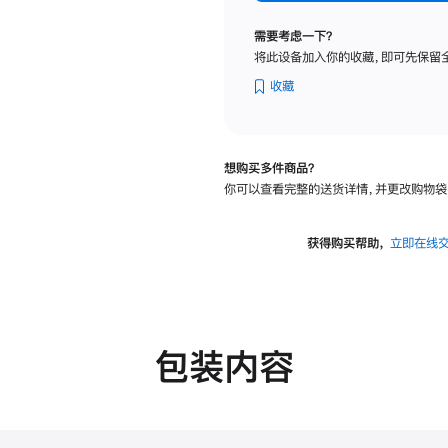
标
准
需要考虑一下？
玻
将此设备加入你的收藏，即可先保留
璃
面
收藏
板
-
可
想购买多件商品？
调
你可以查看完整的送货详情，并更改购物袋
倾
斜
度
获得购买帮助，
立即在线
及
高
度
的
支
包装内容
架
的
分
期
付