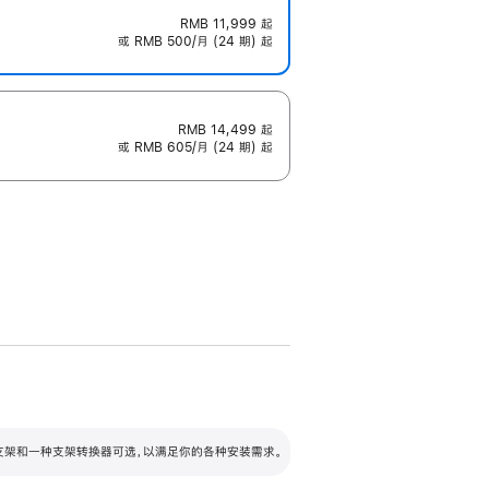
RMB 11,999
起
或 RMB 500/月 (24 期) 起
RMB 14,499
起
或 RMB 605/月 (24 期) 起
配可调倾斜度及高度的支架，额外增加 105
VESA 支架转换器
 有两种支架和一种支架转换器可选，以满足你的各种安装需求。
毫米的高度调节范围。
容的支架 (未随附)