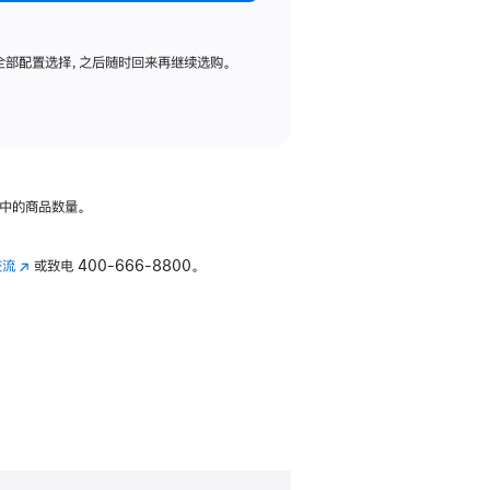
全部配置选择，之后随时回来再继续选购。
中的商品数量。
交流
(在
或致电
400-666-8800。
新
窗
口
中
打
开)