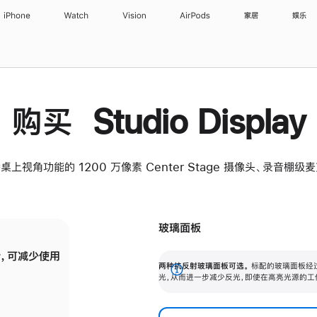
iPhone
Watch
Vision
AirPods
家居
娱乐
购买 Studio Display
桌上视角功能的 1200 万像素 Center Stage 摄像头、录音棚
玻璃面板
，可减少使用
纳米纹理玻璃面板可进一步减少反光，即使在
两种抗反射玻璃面板可选。
标配的玻璃面板经
。
有高亮光源的场所使用，也能保持出色画质。
展
光，从而进一步减少反光，即使在高亮光源的工
开