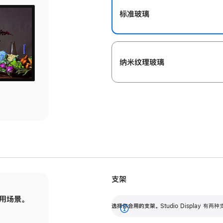
标准玻璃
纳米纹理玻璃
支架
用场景。
标配可调倾斜度的支架，提供 30 度的倾斜度
选
选择你合用的支架。
Studio Display
调节范围。
展