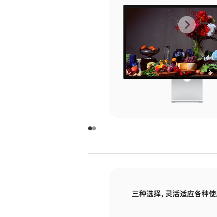
上
下
一
一
张
张
图
图
库
库
图
图
片
片
-
-
玻
玻
璃
璃
三种选择，灵活适应各种使
面
面
板
板