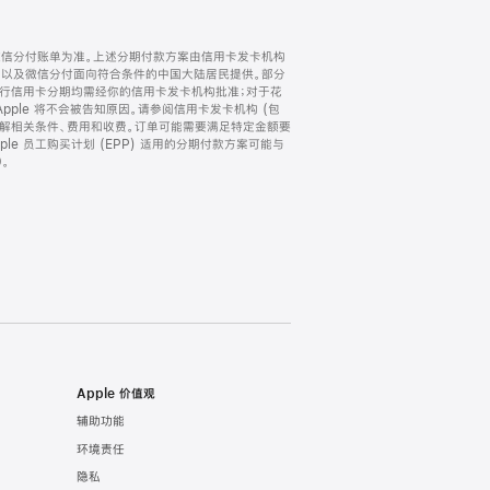
微信分付账单为准。上述分期付款方案由信用卡发卡机构
) 以及微信分付面向符合条件的中国大陆居民提供。部分
家。所有银行信用卡分期均需经你的信用卡发卡机构批准；对于花
ple 将不会被告知原因。请参阅信用卡发卡机构 (包
了解相关条件、费用和收费。订单可能需要满足特定金额要
e 员工购买计划 (EPP) 适用的分期付款方案可能与
。
Apple 价值观
辅助功能
环境责任
隐私