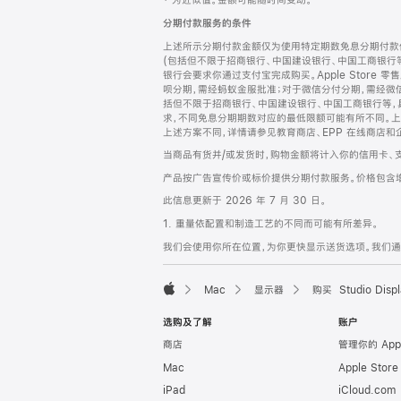
‡ 为近似值。金额可能随时间变动。
注
页
分期付款服务的条件
页
上述所示分期付款金额仅为使用特定期数免息分期付款估
脚
(包括但不限于招商银行、中国建设银行、中国工商银行
银行会要求你通过支付宝完成购买。Apple Store 零
呗分期，需经蚂蚁金服批准；对于微信分付分期，需经微信
括但不限于招商银行、中国建设银行、中国工商银行等，
求，不同免息分期期数对应的最低限额可能有所不同。上述分
上述方案不同，详情请参见教育商店、EPP 在线商店和
当商品有货并/或发货时，购物金额将计入你的信用卡、
产品按广告宣传价或标价提供分期付款服务。价格包含
此信息更新于 2026 年 7 月 30 日。
1. 重量依配置和制造工艺的不同而可能有所差异。
我们会使用你所在位置，为你更快显示送货选项。我们通过你
Mac
显示器
购买 Studio Displ
Apple
选购及了解
账户
商店
管理你的 App
Mac
Apple Stor
iPad
iCloud.com