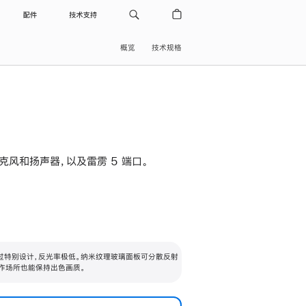
配件
技术支持
概览
技术规格
级麦克风和扬声器，以及雷雳 5 端口。
过特别设计，反光率极低。纳米纹理玻璃面板可分散反射
作场所也能保持出色画质。