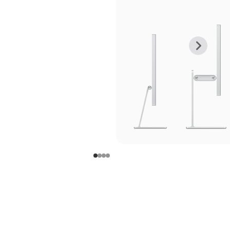
上
下
一
一
张
张
图
图
库
库
图
图
片
片
-
-
支
支
架
架