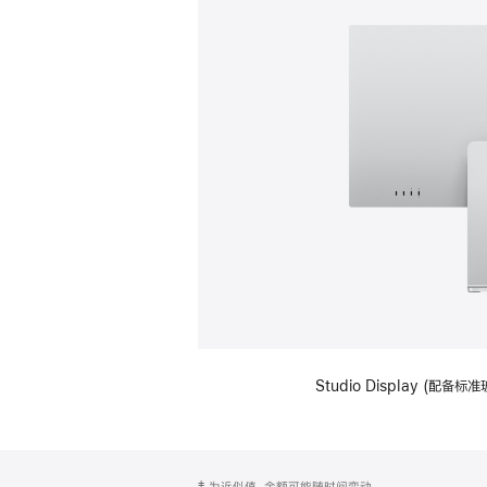
Studio Display (
网
脚