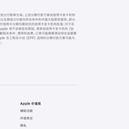
微信分付账单为准。上述分期付款方案由信用卡发卡机构
) 以及微信分付面向符合条件的中国大陆居民提供。部分
家。所有银行信用卡分期均需经你的信用卡发卡机构批准；对于花
ple 将不会被告知原因。请参阅信用卡发卡机构 (包
了解相关条件、费用和收费。订单可能需要满足特定金额要
e 员工购买计划 (EPP) 适用的分期付款方案可能与
。
Apple 价值观
辅助功能
环境责任
隐私