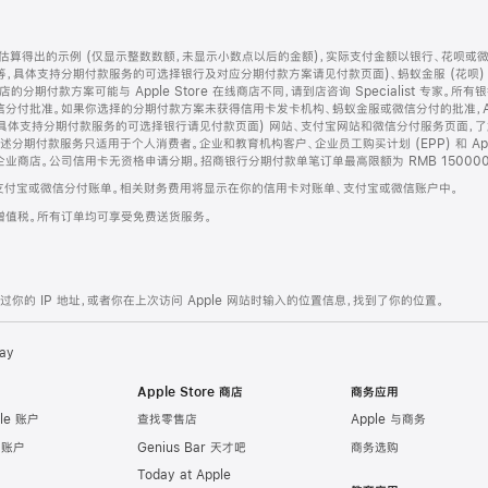
算得出的示例 (仅显示整数数额，未显示小数点以后的金额)，实际支付金额以银行、花呗或
等，具体支持分期付款服务的可选择银行及对应分期付款方案请见付款页面)、蚂蚁金服 (花呗
售店的分期付款方案可能与 Apple Store 在线商店不同，请到店咨询 Specialist 专
分付批准。如果你选择的分期付款方案未获得信用卡发卡机构、蚂蚁金服或微信分付的批准，Ap
具体支持分期付款服务的可选择银行请见付款页面) 网站、支付宝网站和微信分付服务页面，
期付款服务只适用于个人消费者。企业和教育机构客户、企业员工购买计划 (EPP) 和 Appl
企业商店。公司信用卡无资格申请分期。招商银行分期付款单笔订单最高限额为 RMB 150000
支付宝或微信分付账单。相关财务费用将显示在你的信用卡对账单、支付宝或微信账户中。
增值税。所有订单均可享受免费送货服务。
的 IP 地址，或者你在上次访问 Apple 网站时输入的位置信息，找到了你的位置。
ay
Apple Store 商店
商务应用
le 账户
查找零售店
Apple 与商务
e 账户
Genius Bar 天才吧
商务选购
Today at Apple