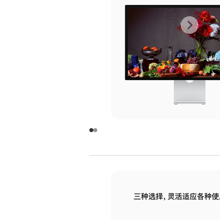
上
下
一
一
张
张
图
图
库
库
图
图
片
片
-
-
玻
玻
璃
璃
三种选择，灵活适应各种使
面
面
板
板