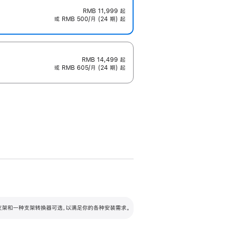
RMB 11,999
起
或 RMB 500/月 (24 期) 起
RMB 14,499
起
或 RMB 605/月 (24 期) 起
配可调倾斜度及高度的支架，额外增加 105
VESA 支架转换器
 有两种支架和一种支架转换器可选，以满足你的各种安装需求。
毫米的高度调节范围。
容的支架 (未随附)