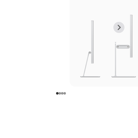
上
下
一
一
张
张
图
图
库
库
图
图
片
片
-
-
支
支
架
架