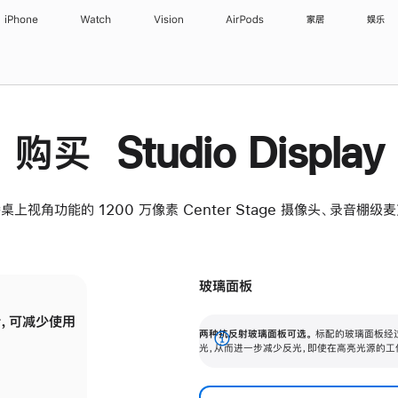
iPhone
Watch
Vision
AirPods
家居
娱乐
购买 Studio Display
桌上视角功能的 1200 万像素 Center Stage 摄像头、录音棚
玻璃面板
，可减少使用
纳米纹理玻璃面板可进一步减少反光，即使在
两种抗反射玻璃面板可选。
标配的玻璃面板经
。
有高亮光源的场所使用，也能保持出色画质。
展
光，从而进一步减少反光，即使在高亮光源的工
开