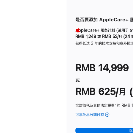
是否要添加 AppleCare+
AppleCare+ 服务计划 (适用于 Stu
RMB 1,249
或
RMB 53/月 (24 
获得长达 3 年的技术支持和意外损
RMB 14,999
或
RMB 625/月 (
含增值税及其他法定税费
：约 RMB 
可享免息分期付款
(Studio
Display
-
添