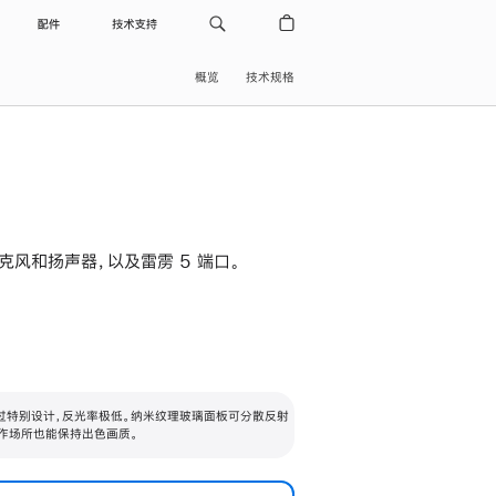
配件
技术支持
概览
技术规格
级麦克风和扬声器，以及雷雳 5 端口。
过特别设计，反光率极低。纳米纹理玻璃面板可分散反射
作场所也能保持出色画质。