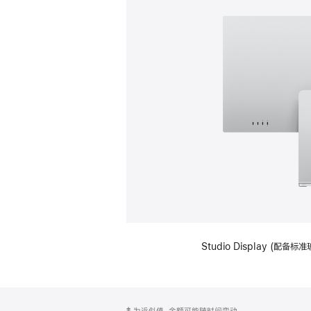
Studio Display (
网
脚