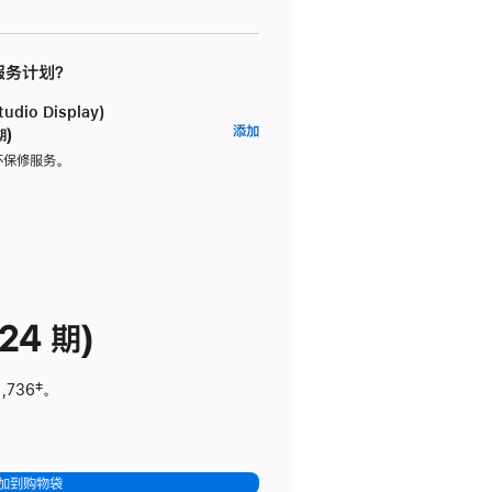
 服务计划？
dio Display)
AppleCare+
添加
期)
服
坏保修服务。
务
计
划
(适
用
于
24 期)
Studio
Display)
1,736
脚
‡。
注
加到购物袋