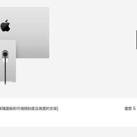
款
选
项)
配备标准玻璃面板和可调倾斜度及高度的支架)
雷雳 5 