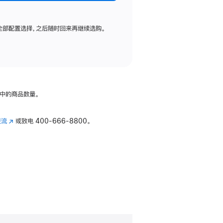
全部配置选择，之后随时回来再继续选购。
中的商品数量。
交流
(在
或致电
400-666-8800。
新
窗
口
中
打
开)