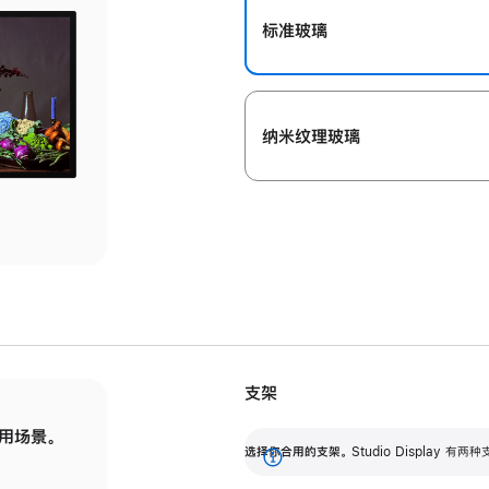
标准玻璃
纳米纹理玻璃
支架
用场景。
标配可调倾斜度的支架，提供 30 度的倾斜度
选
选择你合用的支架。
Studio Display
调节范围。
展