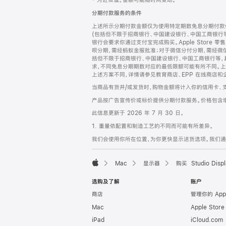
‡ 为近似值。金额可能随时间变动。
注
页
分期付款服务的条件
页
上述所示分期付款金额仅为使用特定期数免息分期付款估
脚
(包括但不限于招商银行、中国建设银行、中国工商银行
银行会要求你通过支付宝完成购买。Apple Store 零
呗分期，需经蚂蚁金服批准；对于微信分付分期，需经微信
括但不限于招商银行、中国建设银行、中国工商银行等，
求，不同免息分期期数对应的最低限额可能有所不同。上述分
上述方案不同，详情请参见教育商店、EPP 在线商店和
当商品有货并/或发货时，购物金额将计入你的信用卡、
产品按广告宣传价或标价提供分期付款服务。价格包含
此信息更新于 2026 年 7 月 30 日。
1. 重量依配置和制造工艺的不同而可能有所差异。
我们会使用你所在位置，为你更快显示送货选项。我们通过你
Mac
显示器
购买 Studio Displ
Apple
选购及了解
账户
商店
管理你的 App
Mac
Apple Stor
iPad
iCloud.com