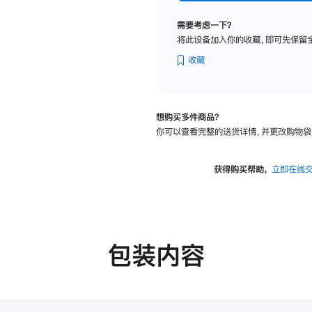
标
准
需要考虑一下？
玻
将此设备加入你的收藏，即可先保留
璃
面
收藏
板
-
可
想购买多件商品？
调
你可以查看完整的送货详情，并更改购物袋
倾
斜
度
获得购买帮助，
立即在线
及
高
度
的
支
包装内容
架
的
分
期
付